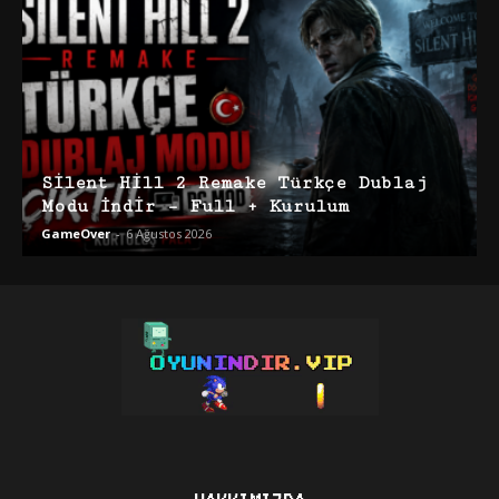
Silent Hill 2 Remake Türkçe Dublaj
Modu İndir – Full + Kurulum
GameOver
-
6 Ağustos 2026