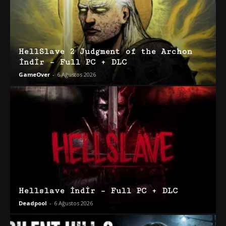
HellSlave 2 Judgment of the Archon
İndir – Full PC + DLC
GameOver
-
6 Ağustos 2026
Hellslave İndir – Full PC + DLC
Deadpool
-
6 Ağustos 2026