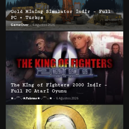
Gold Mining Simulator İndir – Full
PC + Türkçe
GameOver
-
6 Ağustos 2026
The King of Fighters 2000 İndir –
Full PC Atari Oyunu
★·.·´¯`·.·★𝑷𝒂𝒍𝒆𝒓𝒎𝒐★·.·´¯`·.·★
-
6 Ağustos 2026