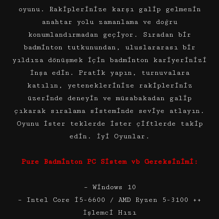
oyunu. Rakiplerinize karşı galip gelmenin
anahtar yolu zamanlama ve doğru
konumlandırmadan geçiyor. Sıradan bir
badminton tutkunundan, uluslararası bir
yıldıza dönüşmek için badminton kariyerinizi
inşa edin. Pratik yapın, turnuvalara
katılın, yeteneklerinize rakipleriniz
üzerinde deneyin ve müsabakadan galip
çıkarak sıralama sisteminde seviye atlayın.
Oyunu ister teklerde ister çiftlerde takip
edin. İyi Oyunlar.
Pure Badminton PC Sistem vb Gereksinimi:
– Windows 10
– Intel Core i5-6600 / AMD Ryzen 5-3100 ++
İşlemci Hızı