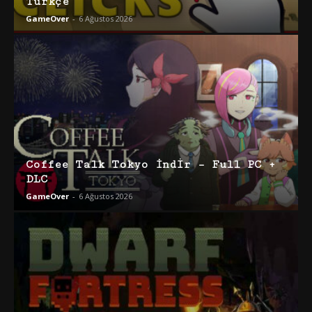
Türkçe
GameOver
-
6 Ağustos 2026
Coffee Talk Tokyo İndir – Full PC +
DLC
GameOver
-
6 Ağustos 2026