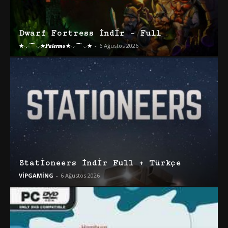
Dwarf Fortress İndir – Full
★·.·´¯`·.·★𝑷𝒂𝒍𝒆𝒓𝒎𝒐★·.·´¯`·.·★
-
6 Ağustos 2026
Stationeers İndir Full + Türkçe
VİPGAMİNG
-
6 Ağustos 2026