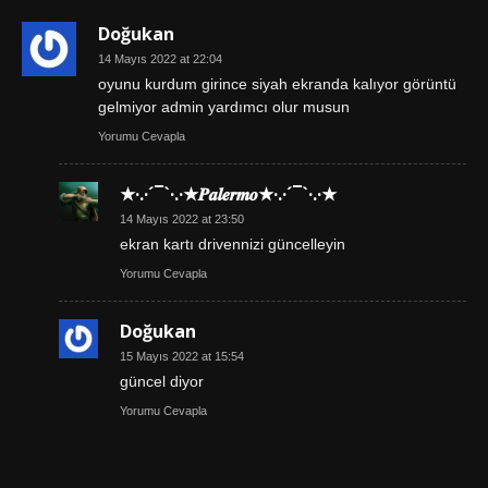
Doğukan
14 Mayıs 2022 at 22:04
oyunu kurdum girince siyah ekranda kalıyor görüntü
gelmiyor admin yardımcı olur musun
Yorumu Cevapla
★·.·´¯`·.·★𝑷𝒂𝒍𝒆𝒓𝒎𝒐★·.·´¯`·.·★
14 Mayıs 2022 at 23:50
ekran kartı drivennizi güncelleyin
Yorumu Cevapla
Doğukan
15 Mayıs 2022 at 15:54
güncel diyor
Yorumu Cevapla