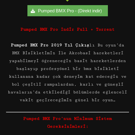
Pumped BMX Pro - (Direkt indir)
Pumped BMX Pro İndir Full + Torrent
Pumped BMX Pro 2019 Yıl Çıkış
lı Bu oyun’da
BMX Bisikletimiz ile Akrobasi hareketleri
yapabilmeyi öğreneceğiz basit hareketlerden
başlayıp profesyönel bir bmx bisikleti
kullanana kadar çok deneyim kat edeceğiz ve
bol çeşitli rampalardan, karlı ve güneşli
havaların’da etkilediği bölümlerde eğlenceli
vakit geçireceğimiz güzel bir oyun…
Pumped BMX Pro’nun Minimum Sistem
Gereksinimleri: