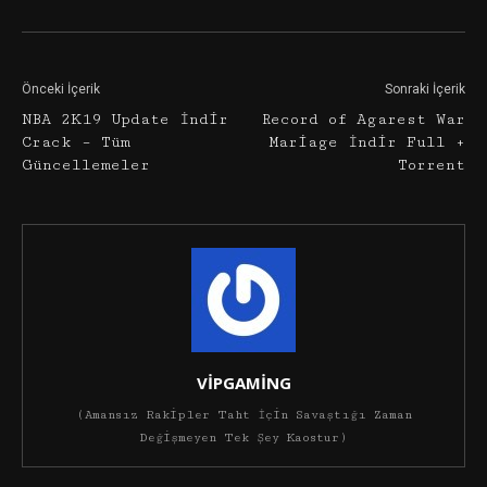
Önceki İçerik
Sonraki İçerik
NBA 2K19 Update İndir
Record of Agarest War
Crack – Tüm
Mariage İndir Full +
Güncellemeler
Torrent
VİPGAMİNG
(Amansız Rakipler Taht İçin Savaştığı Zaman
Değişmeyen Tek Şey Kaostur)