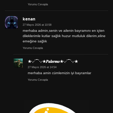
Yorumu Cevapla
kenan
27 Mayıs 2026 at 10:58
merhaba admin,senin ve ailenin bayramını en içten
dileklerimle kutlar sağlık huzur mutluluk dilerim,eline
emeğine sağlık
Yorumu Cevapla
★·.·´¯`·.·★𝑷𝒂𝒍𝒆𝒓𝒎𝒐★·.·´¯`·.·★
27 Mayıs 2026 at 14:54
merhaba amin cümlemizin iyi bayramlar
Yorumu Cevapla