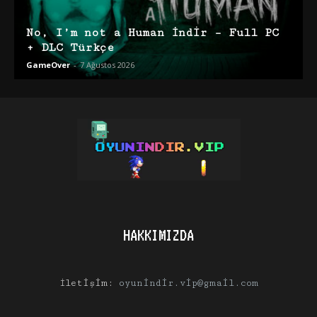
No, I’m not a Human İndir – Full PC
+ DLC Türkçe
GameOver
-
7 Ağustos 2026
HAKKIMIZDA
İletişim:
oyunindir.vip@gmail.com