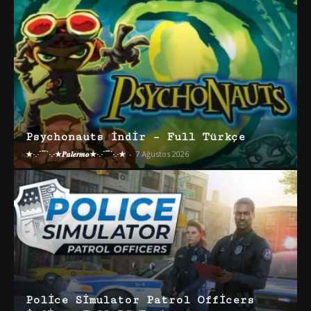
Psychonauts İndir – Full Türkçe
★·.·´¯`·.·★𝑷𝒂𝒍𝒆𝒓𝒎𝒐★·.·´¯`·.·★
-
7 Ağustos 2026
Police Simulator Patrol Officers