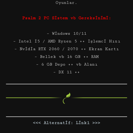
Oyunlar.
Psalm 2 PC Sistem vb Gereksinimi:
– Windows 10/11
– Intel i5 / AMD Ryzen 5 ++ İşlemci Hızı
– Nvidia RTX 2060 / 2070 ++ Ekran Kartı
– Bellek vb 16 GB ++ RAM
– 6 GB Depo ++ vb Alanı
– DX 11 ++
<<< Alternatif: Link1 >>>