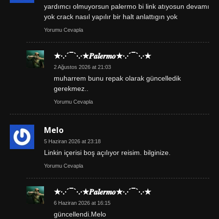
yardımcı olmuyorsun palermo bi link atıyosun devamı
yok crack nasıl yapılır bir halt anlattıgın yok
Yorumu Cevapla
★·.·´¯`·.·★𝑷𝒂𝒍𝒆𝒓𝒎𝒐★·.·´¯`·.·★
2 Ağustos 2026 at 21:03
muharrem bunu repak olarak güncelledik
gerekmez..
Yorumu Cevapla
Melo
5 Haziran 2026 at 23:18
Linkin içerisi boş açılıyor reisim. bilginize.
Yorumu Cevapla
★·.·´¯`·.·★𝑷𝒂𝒍𝒆𝒓𝒎𝒐★·.·´¯`·.·★
6 Haziran 2026 at 16:15
güncellendi.Melo