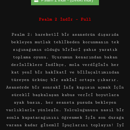
Psalm 2 İndir – Full
Psalm 2: hareketli bir asansörün dışarıda
bekleyen mutlak tehlikeden korunmanın tek
sığınağımız olduğu birinci şahıs yaratık
toplama oyunu. Uçurumun kenarından bakan
derinliklere indikçe, mola verdiğiniz her
kat yeni bir hakikati ve bilinçaltımızdan
türeyen ürkünç bir sakini ortaya çıkarır.
Asansörde bir sonraki iniş kapısın açmak için
sürekli başkalaşan kabus verici boyutlara
ayak basın, her seansta pusuda bekleyen
varlıklarla yüzleşin. Yolculuğunuzu nasıl bir
sonla kapatacağınızı öğrenmek için son durağa
varana kadar gizemli ipuçlarını toplayın! İyi