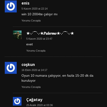
enis
5 Kasım 2020 at 22:14
win 10 2004te çalışır mı
Yorumu Cevapla
★·.·´¯`·.·★𝑷𝒂𝒍𝒆𝒓𝒎𝒐★·.·´¯`·.·★
5 Kasım 2020 at 23:47
evet
Yorumu Cevapla
coşkun
16 Ekim 2020 at 14:17
Oyun 10 numara çalışıyor, en fazla 15-20 dk da
kuruluyor
Yorumu Cevapla
Çağatay
25 Aralık 2020 at 03:36