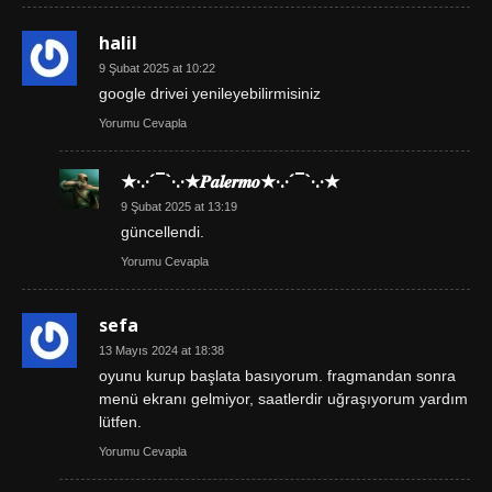
halil
9 Şubat 2025 at 10:22
google drivei yenileyebilirmisiniz
Yorumu Cevapla
★·.·´¯`·.·★𝑷𝒂𝒍𝒆𝒓𝒎𝒐★·.·´¯`·.·★
9 Şubat 2025 at 13:19
güncellendi.
Yorumu Cevapla
sefa
13 Mayıs 2024 at 18:38
oyunu kurup başlata basıyorum. fragmandan sonra
menü ekranı gelmiyor, saatlerdir uğraşıyorum yardım
lütfen.
Yorumu Cevapla