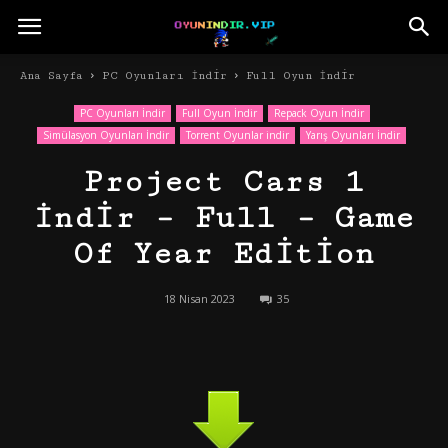
Ana Sayfa
PC Oyunları İndir
Full Oyun İndir
PC Oyunları İndir
Full Oyun İndir
Repack Oyun İndir
Simülasyon Oyunları İndir
Torrent Oyunlar indir
Yarış Oyunları İndir
Project Cars 1
İndir – Full – Game
Of Year Edition
18 Nisan 2023
35