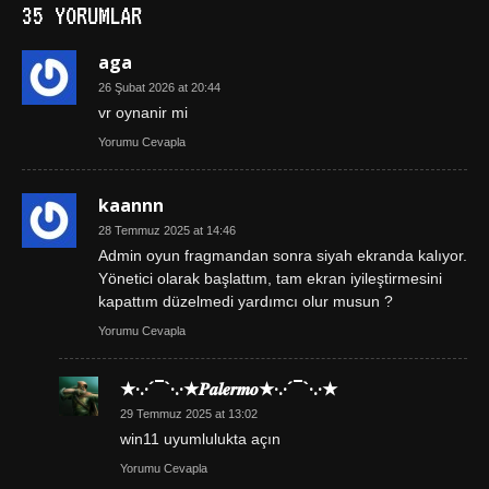
35 YORUMLAR
aga
26 Şubat 2026 at 20:44
vr oynanir mi
Yorumu Cevapla
kaannn
28 Temmuz 2025 at 14:46
Admin oyun fragmandan sonra siyah ekranda kalıyor.
Yönetici olarak başlattım, tam ekran iyileştirmesini
kapattım düzelmedi yardımcı olur musun ?
Yorumu Cevapla
★·.·´¯`·.·★𝑷𝒂𝒍𝒆𝒓𝒎𝒐★·.·´¯`·.·★
29 Temmuz 2025 at 13:02
win11 uyumlulukta açın
Yorumu Cevapla