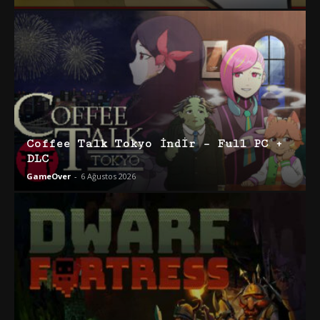
Coffee Talk Tokyo İndir – Full PC +
DLC
GameOver
-
6 Ağustos 2026