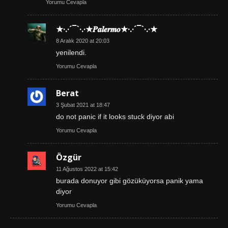
Yorumu Cevapla
★·.·´¯`·.·★𝑷𝒂𝒍𝒆𝒓𝒎𝒐★·.·´¯`·.·★
8 Aralık 2020 at 20:03
yenilendi.
Yorumu Cevapla
Berat
3 Şubat 2021 at 18:47
do not panic if it looks stuck diyor abi
Yorumu Cevapla
Özgür
11 Ağustos 2022 at 15:42
burada donuyor gibi gözüküyorsa panik yama
diyor
Yorumu Cevapla