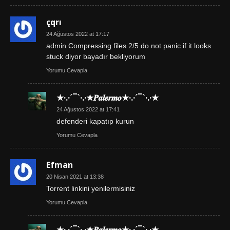
çqrı
24 Ağustos 2022 at 17:17
admin Compressing files 2/5 do not panic if it looks
stuck diyor bayadır bekliyorum
Yorumu Cevapla
★·.·´¯`·.·★𝑷𝒂𝒍𝒆𝒓𝒎𝒐★·.·´¯`·.·★
24 Ağustos 2022 at 17:41
defenderi kapatıp kurun
Yorumu Cevapla
Efman
20 Nisan 2021 at 13:38
Torrent linkini yenilermisiniz
Yorumu Cevapla
★·.·´¯`·.·★𝑷𝒂𝒍𝒆𝒓𝒎𝒐★·.·´¯`·.·★