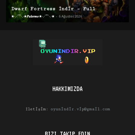
Dwarf Fortress İndir – Full
★·.·´¯`·.·★𝑷𝒂𝒍𝒆𝒓𝒎𝒐★·.·´¯`·.·★
-
6 Ağustos 2026
HAKKIMIZDA
İletişim:
oyunindir.vip@gmail.com
BIZI TAKIP EDIN