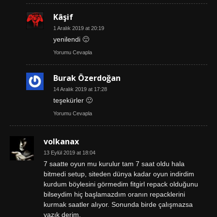
Kâşif
1 Aralık 2019 at 20:19
yenilendi 🙂
Yorumu Cevapla
Burak Özerdoğan
14 Aralık 2019 at 17:28
teşekürler 🙂
Yorumu Cevapla
volkanax
13 Eylül 2019 at 18:04
7 saatte oyun mu kurulur tam 7 saat oldu hala
bitmedi setup, siteden dünya kadar oyun indirdim
kurdum böylesini görmedim fitgirl repack olduğunu
bilseydim hiç başlamazdım oranın repacklerini
kurmak saatler alıyor. Sonunda birde çalışmazsa
yazık derim.