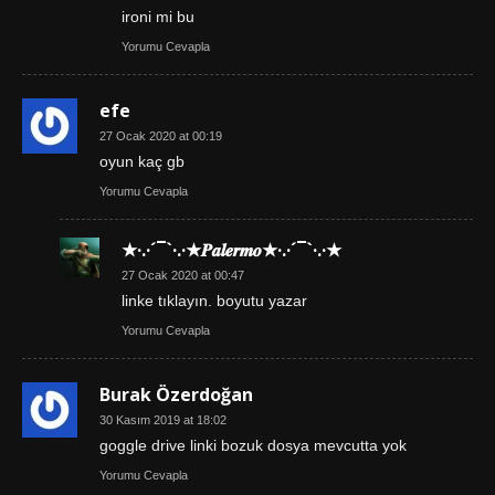
ironi mi bu
Yorumu Cevapla
efe
27 Ocak 2020 at 00:19
oyun kaç gb
Yorumu Cevapla
★·.·´¯`·.·★𝑷𝒂𝒍𝒆𝒓𝒎𝒐★·.·´¯`·.·★
27 Ocak 2020 at 00:47
linke tıklayın. boyutu yazar
Yorumu Cevapla
Burak Özerdoğan
30 Kasım 2019 at 18:02
goggle drive linki bozuk dosya mevcutta yok
Yorumu Cevapla