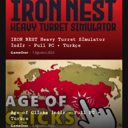
IRON NEST Heavy Turret Simulator
İndir – Full PC + Türkçe
GameOver
-
7 Ağustos 2026
Age of Clicks İndir – Full PC +
Türkçe
GameOver
-
6 Ağustos 2026