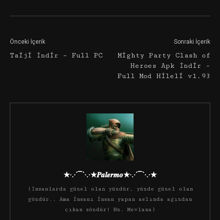
Önceki İçerik
Sonraki İçerik
Taiji İndir – Full PC
Mighty Party Clash of
Heroes Apk İndir –
Full Mod Hileli v1.93
★·.·´¯`·.·★𝑷𝒂𝒍𝒆𝒓𝒎𝒐★·.·´¯`·.·★
(İnsanlarda güzel olan yüzdür, yüzde güzel olan
gözdür.. Ama insanı insan yapan aslında ağızdan
çıkan sözdür! Hz. Mevlana)