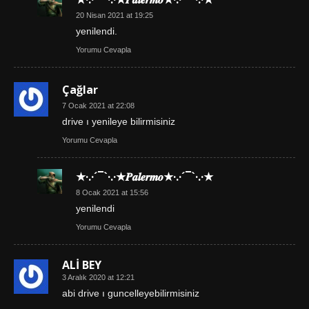
20 Nisan 2021 at 19:25
yenilendi.
Yorumu Cevapla
Çağlar
7 Ocak 2021 at 22:08
drive ı yenileye bilirmisiniz
Yorumu Cevapla
★·.·´¯`·.·★𝑷𝒂𝒍𝒆𝒓𝒎𝒐★·.·´¯`·.·★
8 Ocak 2021 at 15:56
yenilendi
Yorumu Cevapla
ALİ BEY
3 Aralık 2020 at 12:21
abi drive ı guncelleyebilirmisiniz