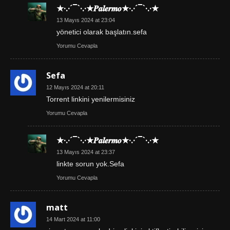
★·.·´¯`·.·★𝑷𝒂𝒍𝒆𝒓𝒎𝒐★·.·´¯`·.·★
13 Mayıs 2024 at 23:04
yönetici olarak başlatın.sefa
Yorumu Cevapla
Sefa
12 Mayıs 2024 at 20:11
Torrent linkini yenilermisiniz
Yorumu Cevapla
★·.·´¯`·.·★𝑷𝒂𝒍𝒆𝒓𝒎𝒐★·.·´¯`·.·★
13 Mayıs 2024 at 23:37
linkte sorun yok.Sefa
Yorumu Cevapla
matt
14 Mart 2024 at 11:00