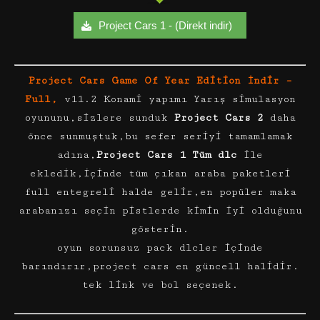
Project Cars 1 - (Direkt indir)
Project Cars Game Of Year Edition İndir –
Full,
v11.2 Konami yapımı Yarış simulasyon
oyununu,sizlere sunduk
Project Cars 2
daha
önce sunmuştuk,bu sefer seriyi tamamlamak
adına,
Project Cars 1 Tüm dlc
ile
ekledik,içinde tüm çıkan araba paketleri
full entegreli halde gelir,en popüler maka
arabanızı seçin pistlerde kimin iyi olduğunu
gösterin.
oyun sorunsuz pack dlcler içinde
barındırır,project cars en güncell halidir.
tek link ve bol seçenek.