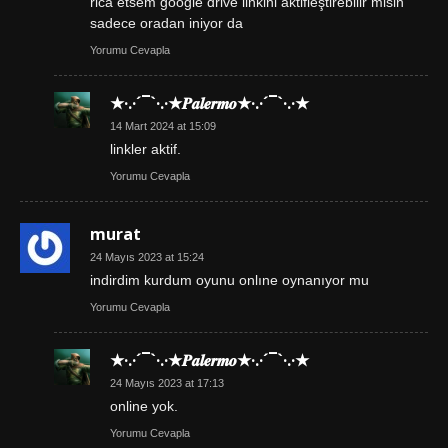
rica etsem google drive linkini aktifleştirebilir misin
sadece oradan iniyor da
Yorumu Cevapla
★·.·´¯`·.·★𝑷𝒂𝒍𝒆𝒓𝒎𝒐★·.·´¯`·.·★
14 Mart 2024 at 15:09
linkler aktif.
Yorumu Cevapla
murat
24 Mayıs 2023 at 15:24
indirdim kurdum oyunu onlıne oynanıyor mu
Yorumu Cevapla
★·.·´¯`·.·★𝑷𝒂𝒍𝒆𝒓𝒎𝒐★·.·´¯`·.·★
24 Mayıs 2023 at 17:13
online yok.
Yorumu Cevapla