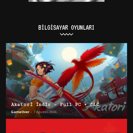
BILGISAYAR OYUNLARI
Akatori İndir – Full PC + DLC
GameOver
-
7 Ağustos 2026