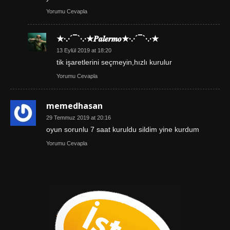
Yorumu Cevapla
★·.·´¯`·.·★𝑷𝒂𝒍𝒆𝒓𝒎𝒐★·.·´¯`·.·★
13 Eylül 2019 at 18:20
tik işaretlerini seçmeyin,hızlı kurulur
Yorumu Cevapla
memedhasan
29 Temmuz 2019 at 20:16
oyun sorunlu 7 saat kuruldu sildim yine kurdum
Yorumu Cevapla