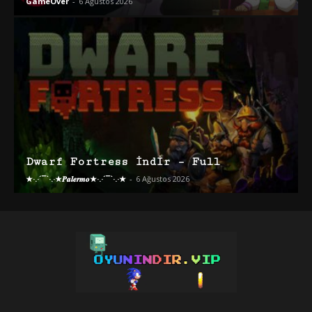
GameOver
-
6 Ağustos 2026
Dwarf Fortress İndir – Full
★·.·´¯`·.·★𝑷𝒂𝒍𝒆𝒓𝒎𝒐★·.·´¯`·.·★
-
6 Ağustos 2026