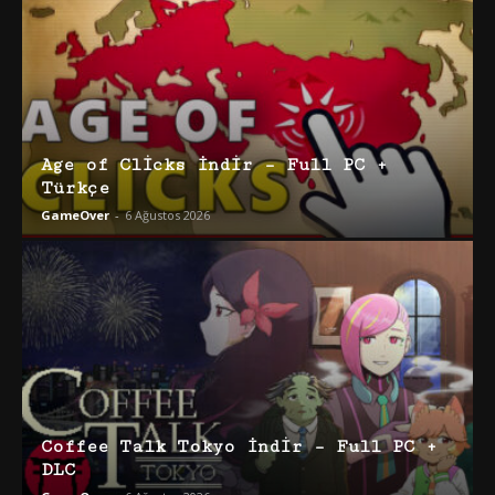
Age of Clicks İndir – Full PC +
Türkçe
GameOver
-
6 Ağustos 2026
Coffee Talk Tokyo İndir – Full PC +
DLC