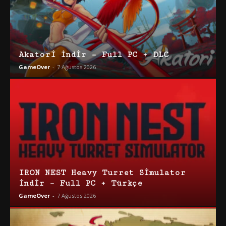
Akatori İndir – Full PC + DLC
GameOver
-
7 Ağustos 2026
IRON NEST Heavy Turret Simulator
İndir – Full PC + Türkçe
GameOver
-
7 Ağustos 2026