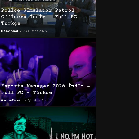
Police Simulator Patrol
Officers İndir – Full PC
Türkçe
Deadpool
-
7 Ağustos 2026
Esports Manager 2026 İndir –
Full PC + Türkçe
GameOver
-
7 Ağustos 2026