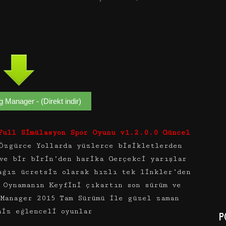
g Manager - (Direkt indir)
Full Simülasyon Spor Oyunu v1.2.0.0 Güncel
Özgürce Yollarda yüzlerce bisikletlerden
ve bir birin’den harika Gerçekci yarışlar
ağız ücretsiz olarak hızlı tek linkler’den
Oynamanın Keyfini çıkartın son sürüm ve
 Manager 2015 Tam Sürümü ile güzel zaman
niz eğlenceli oyunlar
P