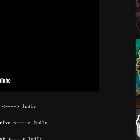
a <———->
İndir
Drive <———->
İndir
ink <———->
İndir