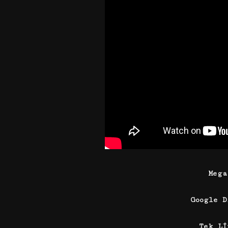
Meg
Google 
Tek L