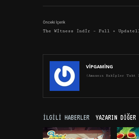
Önceki İçerik
The Witness İndir – Full + Updatel
VİPGAMİNG
(Amansız Rakipler Taht 
İLGILI HABERLER
YAZARIN DIĞER 