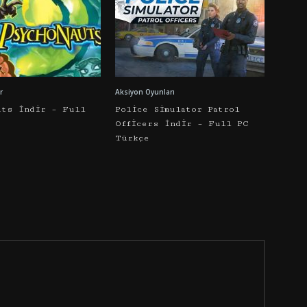
r
Aksiyon Oyunları
uts İndir – Full
Police Simulator Patrol
Officers İndir – Full PC
Türkçe