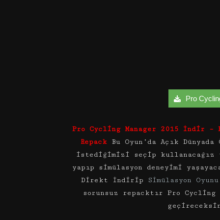
Pro Cyclin
Pro Cycling Manager 2015 İndir – 
Repack
Bu Oyun’da Açık Dünyada 
istediğimizi seçip kullanacağız 
yapıp simülasyon deneyimi yaşayac
Direkt İndirip
Simülasyon Oyunu
sorunsuz repacktır Pro Cycling
geçireceksi