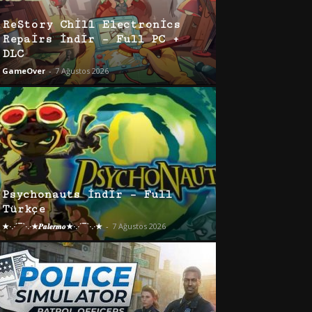
ReStory Chill Electronics
Repairs İndir – Full PC +
DLC
GameOver
-
7 Ağustos 2026
Psychonauts İndir – Full
Türkçe
★·.·´¯`·.·★𝑷𝒂𝒍𝒆𝒓𝒎𝒐★·.·´¯`·.·★
-
7 Ağustos 2026