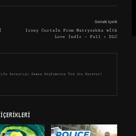
Sonraki İçerik
i
Irony Curtain From Matryoshka with
Love İndir – Full + DLC
İçin Savaştığı Zaman Değişmeyen Tek Şey Kaostur)
İÇERIKLERI