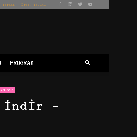
Yardım – İstek Bölümü
J
PROGRAM
arı İndir
 İndir –