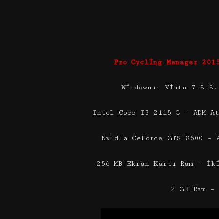
Pro Cycling Manager 201
Windowsun Vista-7-8-8.
İntel Core İ3 2115 C – ADM A
Nvidia GeForce GTS 8600 – 
256 MB Ekran Kartı Ram – İk
2 GB Ram –