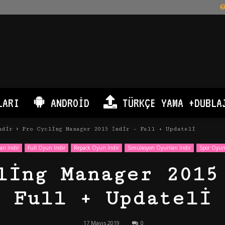
LARI
ANDROID
TÜRKÇE YAMA +DUBLA
ndir
Pro Cycling Manager 2015 İndir – Full + Updateli
rı İndir
Full Oyun İndir
Repack Oyun İndir
Simülasyon Oyunları İndir
Spor Oyunl
ling Manager 2015
Full + Updateli
17 Mayıs 2019
0