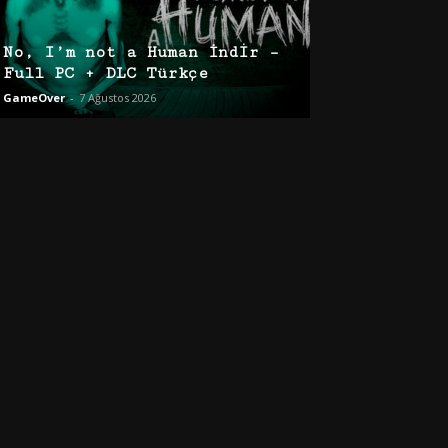
No, I’m not a Human İndir –
Full PC + DLC Türkçe
GameOver
-
7 Ağustos 2026