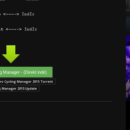
o <———->
İndir
nt <———->
İndir
g Manager - (Direkt indir)
ro Cycling Manager 2015 Torrent
ng Manager 2015 Update
Google+
Email