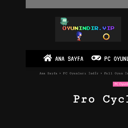
Oyun
İndir
Vip
–
Program
İndir
Full
ANA SAYFA
PC OYUN
PC
Ve
Android
Ana Sayfa
PC Oyunları İndir
Full Oyun İ
Apk
PC Oyunla
Pro Cyc