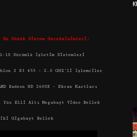
K
5 En Düşük Sistem Gereksinimleri:
1-10 Sürümlü İşletim Sistemleri
thlon 2 X3 455 – 2.0 GHZ’li İşlemciler
AMD Radeon HD 2600X – Ekran Kartları
i Yüz Elli Altı Megabayt Video Bellek
 İki Gigabayt Bellek