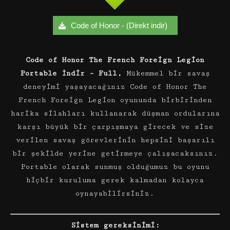
Code of Honor - (Direkt indir)
Code of Honor The French Foreign Legion
Portable İndir – Full,
Mükemmel bir savaş
deneyimi yaşayacağınız Code of Honor The
French Foreign Legion oyununda birbirinden
harika silahları kullanarak düşman ordularına
karşı büyük bir çarpışmaya girecek ve size
verilen savaş görevlerinin hepsini başarılı
bir şekilde yerine getirmeye çalışacaksınız.
Portable olarak sunmuş olduğumuz bu oyunu
hiçbir kuruluma gerek kalmadan kolayca
oynayabilirsiniz.
Sistem gereksinimi: