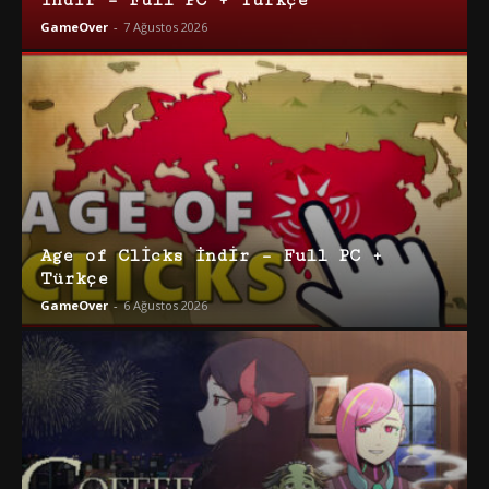
İndir – Full PC + Türkçe
GameOver
-
7 Ağustos 2026
Age of Clicks İndir – Full PC +
Türkçe
GameOver
-
6 Ağustos 2026