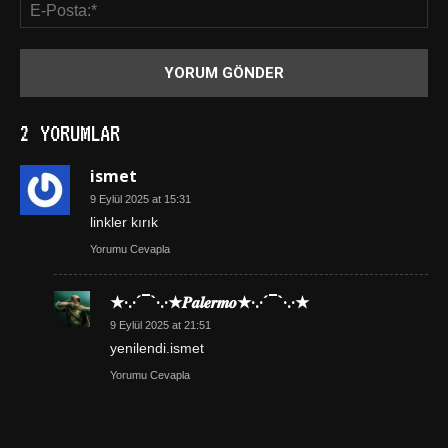
2 YORUMLAR
ismet
9 Eylül 2025 at 15:31
linkler kırık
Yorumu Cevapla
★·.·´¯`·.·★𝑷𝒂𝒍𝒆𝒓𝒎𝒐★·.·´¯`·.·★
9 Eylül 2025 at 21:51
yenilendi.ismet
Yorumu Cevapla