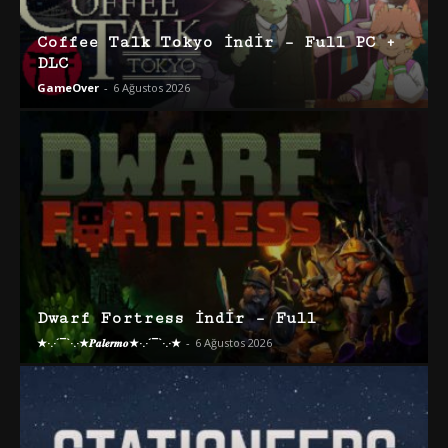
Coffee Talk Tokyo İndir – Full PC +
DLC
GameOver
-
6 Ağustos 2026
Dwarf Fortress İndir – Full
★·.·´¯`·.·★𝑷𝒂𝒍𝒆𝒓𝒎𝒐★·.·´¯`·.·★
-
6 Ağustos 2026