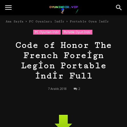
Ana Sayfa
PC Oyunları İndir
Portable Oyun İndir
PC Oyunları İndir
Portable Oyun İndir
Code of Honor The
French Foreign
Legion Portable
İndir Full
7 Aralık 2018
2