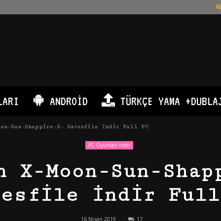
LARI
ANDROID
TÜRKÇE YAMA +DUBLA
oon-Sun-Shappire-X- Savesfile İndir Full PC
PC Oyunları İndir
n X-Moon-Sun-Shap
vesfile İndir Full
16 Nisan 2019
17