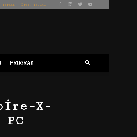
Yardım – İstek Bölümü
J
PROGRAM
pire-X-
 PC