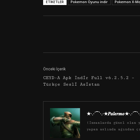
ETIKETLER
Pokemon Oyunu indir
Pokemon X-Moo
Facebook
Twitter
Önceki İçerik
CEYD-A Apk İndir Full v6.2.5.2 –
Türkçe Sesli Asistan
★·.·´¯`·.·★𝑷𝒂𝒍𝒆𝒓𝒎𝒐★·.·´¯`
(İnsanlarda güzel olan y
yapan aslında ağızdan ç