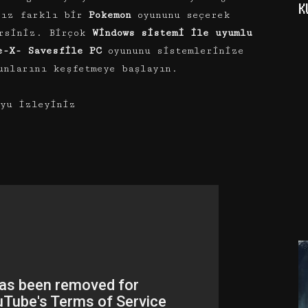
K
nız farklı bir
Pokemon
oyununu seçerek
irsiniz. Birçok
Windows sistemi ile uyumlu
e-X- Savesfile PC
oyununu sistemlerinize
nlarını keşfetmeye başlayın.
yu izleyiniz