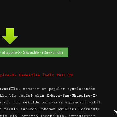
appire-X- Savesfile - (Direkt indir)
ppire-X- Savesfile İndir Full PC
Savesfile,
zamanın en popüler oyunlarından
klı bir serisi olan
X-Moon-Sun-Shappire-X-
etsiz bir şekilde oynayarak eğlenceli vakit
t farklı sürümde Pokemon oyunları içermekte
P
iniz gibi oynayabileceksiniz. Oynadığınız