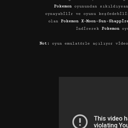
Pokemon
oyunundan sıkıldıysa
oynayabilir ve oyunu keşfedebil
olan
Pokemon X-Moon-Sun-Shappir
indirerek
Pokemon
oyu
Not:
oyun emulatörle açılıyor video