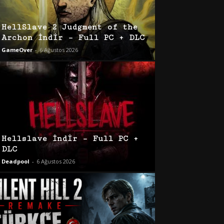
HellSlave 2 Judgment of the
Archon İndir – Full PC + DLC
GameOver
-
6 Ağustos 2026
Hellslave İndir – Full PC +
DLC
Deadpool
-
6 Ağustos 2026