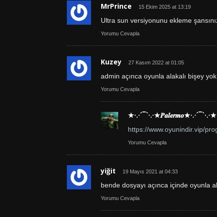
MrPrince
15 Ekim 2025 at 13:19
Ultra sun versiyonunu ekleme şansını
Yorumu Cevapla
Kuzey
27 Kasım 2022 at 01:05
admin açınca oyunla alakalı bişey yok 
Yorumu Cevapla
★·.·´¯`·.·★𝑷𝒂𝒍𝒆𝒓𝒎𝒐★·.·´¯`·.·★
https://www.oyunindir.vip/pro
Yorumu Cevapla
yiğit
19 Mayıs 2021 at 04:33
bende dosyayı açınca içinde oyunla a
Yorumu Cevapla