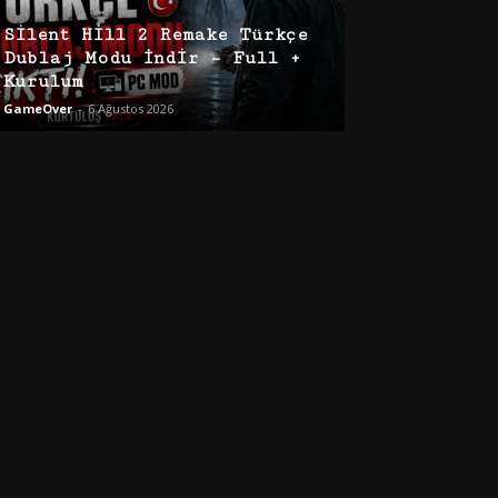
Silent Hill 2 Remake Türkçe
Dublaj Modu İndir – Full +
Kurulum
GameOver
-
6 Ağustos 2026