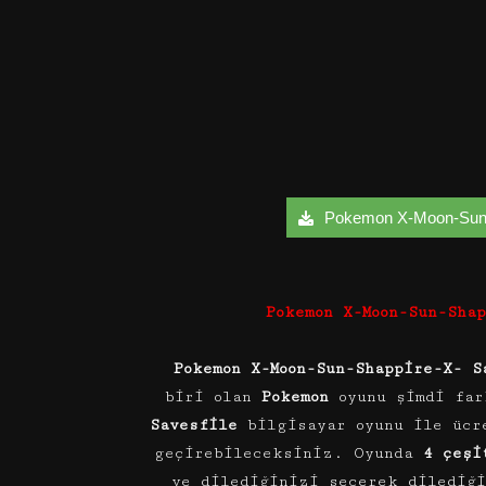
Pokemon X-Moon-Sun-Sh
Pokemon X-Moon-Sun-Sha
Pokemon X-Moon-Sun-Shappire-X- 
biri olan
Pokemon
oyunu şimdi far
Savesfile
bilgisayar oyunu ile ücr
geçirebileceksiniz. Oyunda
4 çeşi
ve dilediğinizi seçerek dilediğ