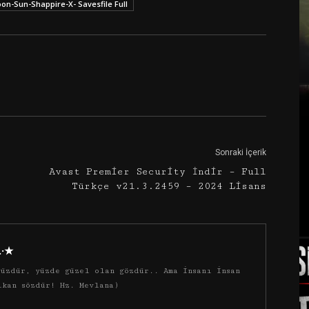
n-Sun-Shappire-X- Savesfile Full
Google+
Email
Sonraki İçerik
Avast Premier Security İndir – Full
Türkçe v21.3.2459 – 2024 Lisans
·.·★
üzdür, yüzde güzel olan gözdür.. Ama insanı insan
ıkan sözdür! Hz. Mevlana)