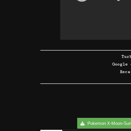
Tur
Google
Rec
Pokemon X-Moon-Sun-Sh