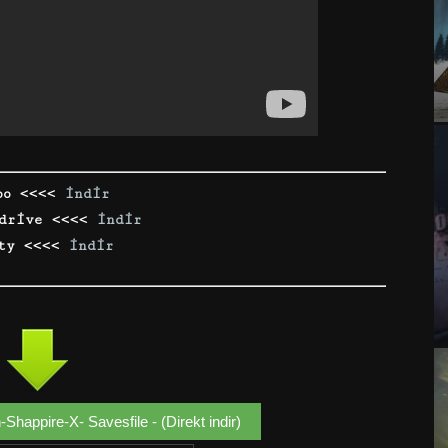
bo <<<<
indir
 drive <<<<
indir
aty <<<<
indir
appire-X- Savesfile - (Direkt indir)