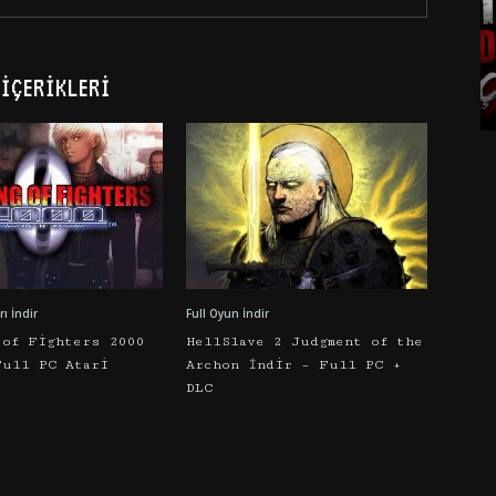
İÇERIKLERI
ı İndir
Full Oyun İndir
 of Fighters 2000
HellSlave 2 Judgment of the
Full PC Atari
Archon İndir – Full PC +
DLC