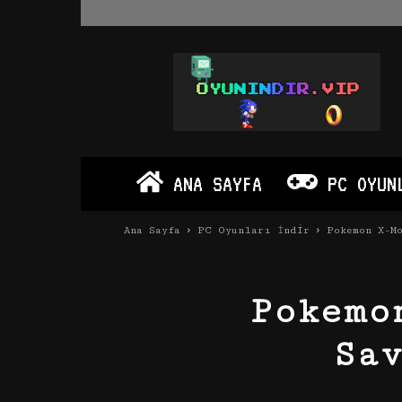
Oyun
İndir
Vip
–
Program
İndir
Full
ANA SAYFA
PC OYUN
PC
Ve
Android
Ana Sayfa
PC Oyunları İndir
Pokemon X-M
Apk
Pokemo
Sa