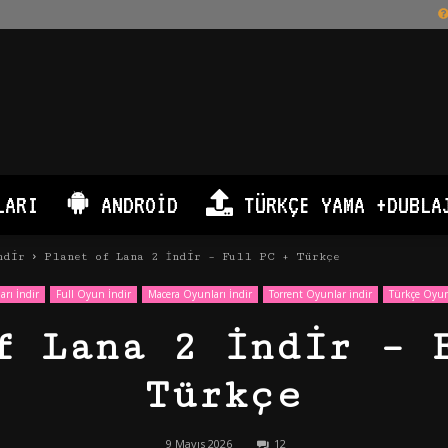
LARI
ANDROID
TÜRKÇE YAMA +DUBLA
ndir
Planet of Lana 2 İndir – Full PC + Türkçe
rı İndir
Full Oyun İndir
Macera Oyunları İndir
Torrent Oyunlar indir
Türkçe Oyun
f Lana 2 İndir – 
Türkçe
9 Mayıs 2026
12