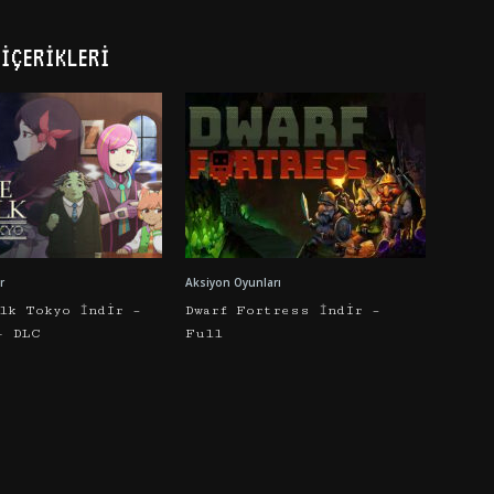
İÇERIKLERI
r
Aksiyon Oyunları
alk Tokyo İndir –
Dwarf Fortress İndir –
+ DLC
Full