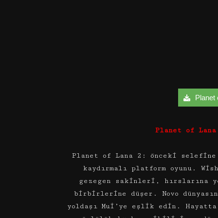
Planet 
Planet of Lana
Planet of Lana 2: önceki selefine
kaydırmalı platform oyunu. Wis
gezegen sakinleri, hırslarına y
birbirlerine düşer. Novo dünyası
yoldaşı Mui’ye eşlik edin. Hayatta