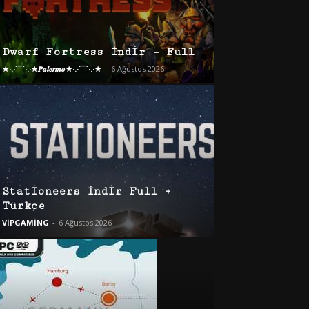
Dwarf Fortress İndir – Full
★·.·´¯`·.·★𝑷𝒂𝒍𝒆𝒓𝒎𝒐★·.·´¯`·.·★
-
6 Ağustos 2026
Stationeers İndir Full +
Türkçe
VİPGAMİNG
-
6 Ağustos 2026