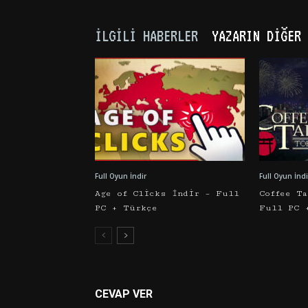
İLGILI HABERLER
YAZARIN DIĞER 
Full Oyun İndir
Full Oyun İndi
Age of Clicks İndir – Full
Coffee T
PC + Türkçe
Full PC 
CEVAP VER