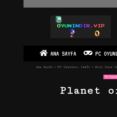
Oyun
İndir
Vip
–
Program
İndir
Full
ANA SAYFA
PC OYUN
PC
Ve
Android
Ana Sayfa
PC Oyunları İndir
Full Oyun İ
Apk
PC Oyunla
Planet o