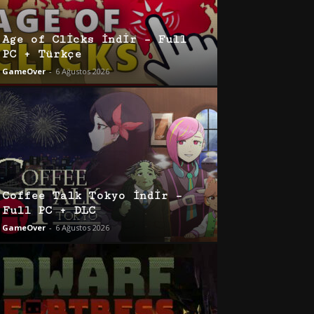
Age of Clicks İndir – Full
PC + Türkçe
GameOver
-
6 Ağustos 2026
Coffee Talk Tokyo İndir –
Full PC + DLC
GameOver
-
6 Ağustos 2026