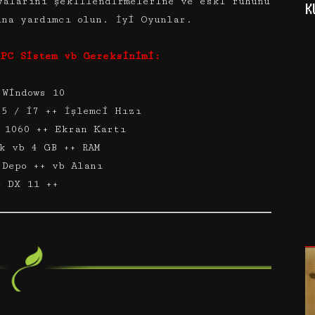
yalarını şekillendirmelerine ve eski ruhunu
K
ına yardımcı olun. İyi Oyunlar.
 PC Sistem vb Gereksinimi:
 Windows 10
i5 / i7 ++ İşlemci Hızı
 1060 ++ Ekran Kartı
k vb 4 GB ++ RAM
 Depo ++ vb Alanı
– DX 11 ++