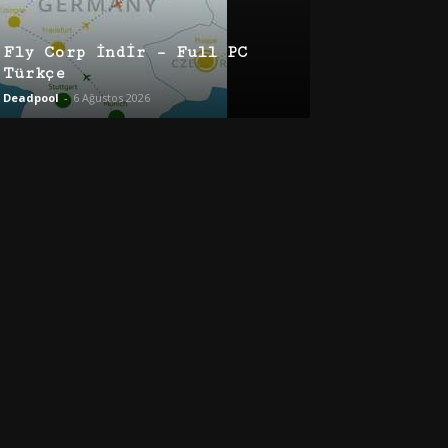
Fly Corp İndir – Full PC
Türkçe
Deadpool
-
6 Ağustos 2026