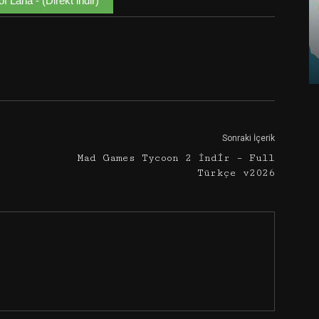
of Lana - (Direkt indir)
Google+
Email
Sonraki İçerik
Mad Games Tycoon 2 İndir – Full
Türkçe v2026