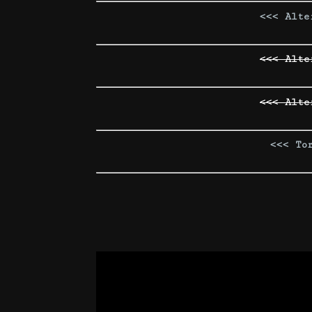
<<< Alte
<<< Alte
<<< Alte
<<< To