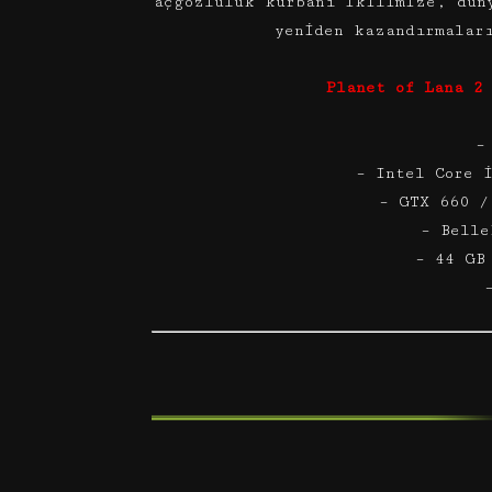
açgözlülük kurbanı ikilimize, dün
yeniden kazandırmalar
Planet of Lana 2
–
– Intel Core 
– GTX 660 /
– Belle
– 44 GB