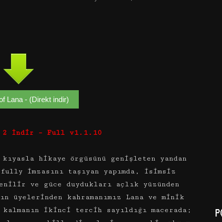
of Lana - (Direkt indir)
 2 İndir – Full v1.1.10
 kıyasla hikaye örgüsünü genişleten yandan
hfully imzasını taşıyan yapımda, isimsiz
enilir ve güce duydukları açlık yüzünden
nın üyelerinden kahramanımız Lana ve minik
 kalmanın ikinci tercih sayıldığı macerada;
P