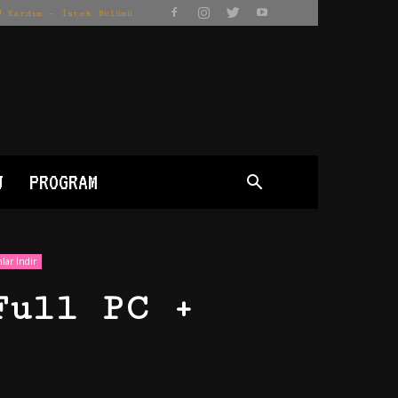
Yardım – İstek Bölümü
J
PROGRAM
lar İndir
Full PC +