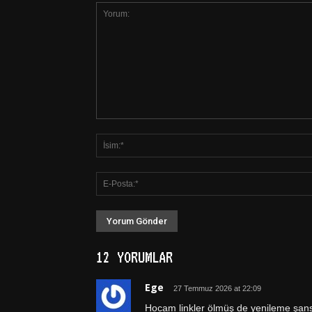
12 YORUMLAR
Ege
27 Temmuz 2026 at 22:09
Hocam linkler ölmüş de yenileme şans