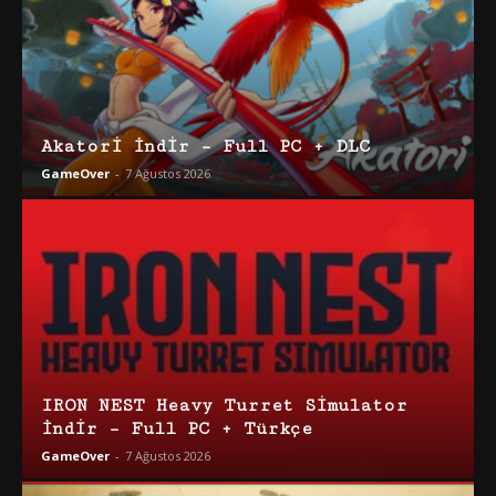
Akatori İndir – Full PC + DLC
GameOver
-
7 Ağustos 2026
IRON NEST Heavy Turret Simulator
İndir – Full PC + Türkçe
GameOver
-
7 Ağustos 2026