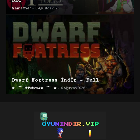
DLC
GameOver
-
6 Ağustos 2026
Dwarf Fortress İndir – Full
★·.·´¯`·.·★𝑷𝒂𝒍𝒆𝒓𝒎𝒐★·.·´¯`·.·★
-
6 Ağustos 2026