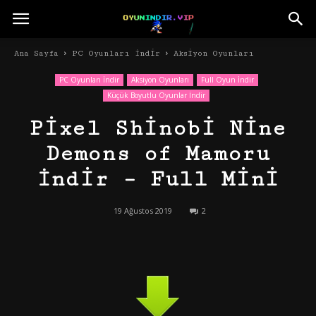
Ana Sayfa
PC Oyunları İndir
Aksiyon Oyunları
PC Oyunları İndir
Aksiyon Oyunları
Full Oyun İndir
Küçük Boyutlu Oyunlar İndir
Pixel Shinobi Nine
Demons of Mamoru
İndir – Full Mini
19 Ağustos 2019
2