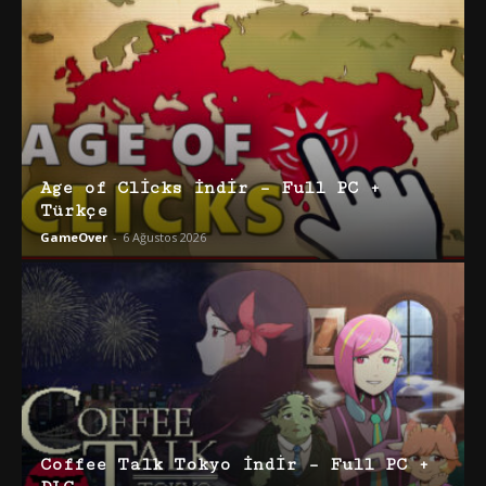
Age of Clicks İndir – Full PC +
Türkçe
GameOver
-
6 Ağustos 2026
Coffee Talk Tokyo İndir – Full PC +