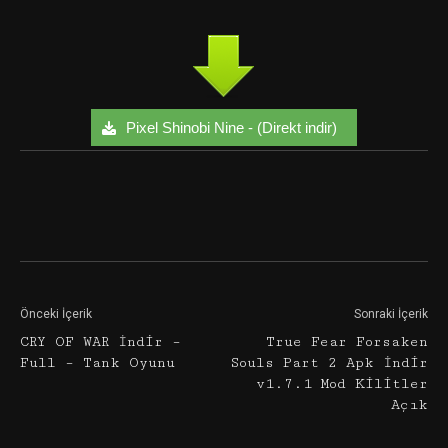
Pixel Shinobi Nine - (Direkt indir)
Facebook
Twitter
Google+
Önceki İçerik
Sonraki İçerik
CRY OF WAR İndir –
True Fear Forsaken
Full – Tank Oyunu
Souls Part 2 Apk İndir
v1.7.1 Mod Kilitler
Açık