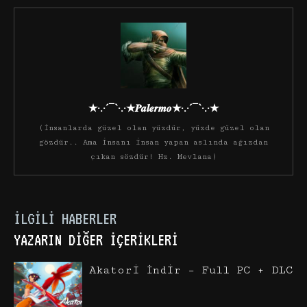
★·.·´¯`·.·★𝑷𝒂𝒍𝒆𝒓𝒎𝒐★·.·´¯`·.·★
(İnsanlarda güzel olan yüzdür, yüzde güzel olan
gözdür.. Ama insanı insan yapan aslında ağızdan
çıkan sözdür! Hz. Mevlana)
İLGILI HABERLER
YAZARIN DIĞER İÇERIKLERI
Akatori İndir – Full PC + DLC