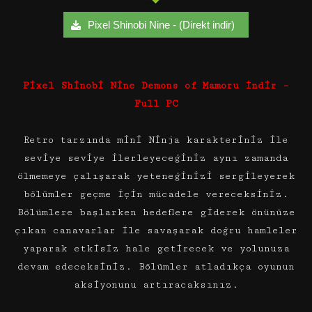
Pixel Shinobi Nine - (Direkt indir)
Pixel Shinobi Nine Demons of Mamoru İndir –
Full PC
Retro tarzında mini Ninja karakteriniz ile
seviye seviye ilerleyeceğiniz aynı zamanda
ölmemeye çalışarak yeteneğinizi sergileyerek
bölümler geçme için mücadele vereceksiniz.
Bölümlere başlarken hedeflere giderek önünüze
çıkan canavarlar ile savaşarak doğru hamleler
yaparak etkisiz hale getirecek ve yolunuza
devam edeceksiniz. Bölümler atladıkça oyunun
aksiyonunu artıracaksınız.