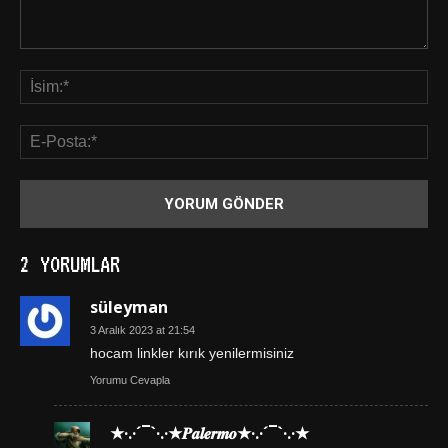
2 YORUMLAR
süleyman
3 Aralık 2023 at 21:54
hocam linkler kırık yenilermisiniz
Yorumu Cevapla
★·.·´¯`·.·★𝑷𝒂𝒍𝒆𝒓𝒎𝒐★·.·´¯`·.·★