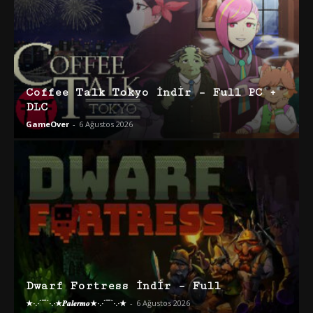
Coffee Talk Tokyo İndir – Full PC +
DLC
GameOver
-
6 Ağustos 2026
Dwarf Fortress İndir – Full
★·.·´¯`·.·★𝑷𝒂𝒍𝒆𝒓𝒎𝒐★·.·´¯`·.·★
-
6 Ağustos 2026