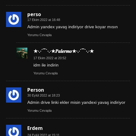
perso
17 Ekim 2022 at 16:48
Admin yandex yavaş indiriyor drive koyar mısın
Yorumu Cevapla
★·.·´¯`·.·★𝑷𝒂𝒍𝒆𝒓𝒎𝒐★·.·´¯`·.·★
17 Ekim 2022 at 20:52
idm ile indirin
Yorumu Cevapla
Person
30 Eylül 2022 at 18:23
Admin drive linki ekler misin yandexi yavaş indiriyor
Yorumu Cevapla
Erdem
24 Eylül 2022 at 15:11