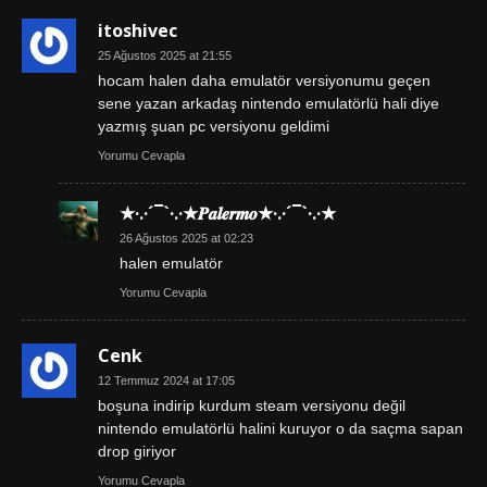
itoshivec
25 Ağustos 2025 at 21:55
hocam halen daha emulatör versiyonumu geçen
sene yazan arkadaş nintendo emulatörlü hali diye
yazmış şuan pc versiyonu geldimi
Yorumu Cevapla
★·.·´¯`·.·★𝑷𝒂𝒍𝒆𝒓𝒎𝒐★·.·´¯`·.·★
26 Ağustos 2025 at 02:23
halen emulatör
Yorumu Cevapla
Cenk
12 Temmuz 2024 at 17:05
boşuna indirip kurdum steam versiyonu değil
nintendo emulatörlü halini kuruyor o da saçma sapan
drop giriyor
Yorumu Cevapla