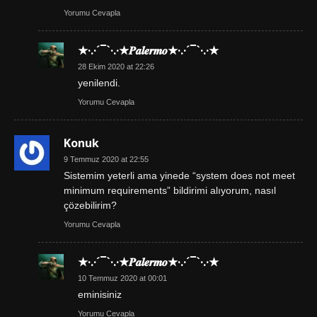
Yorumu Cevapla
★·.·´¯`·.·★𝑷𝒂𝒍𝒆𝒓𝒎𝒐★·.·´¯`·.·★
28 Ekim 2020 at 22:26
yenilendi.
Yorumu Cevapla
Konuk
9 Temmuz 2020 at 22:55
Sistemim yeterli ama yinede “system does not meet
minimum requirements” bildirimi alıyorum, nasıl
çözebilirim?
Yorumu Cevapla
★·.·´¯`·.·★𝑷𝒂𝒍𝒆𝒓𝒎𝒐★·.·´¯`·.·★
10 Temmuz 2020 at 00:01
eminisiniz
Yorumu Cevapla