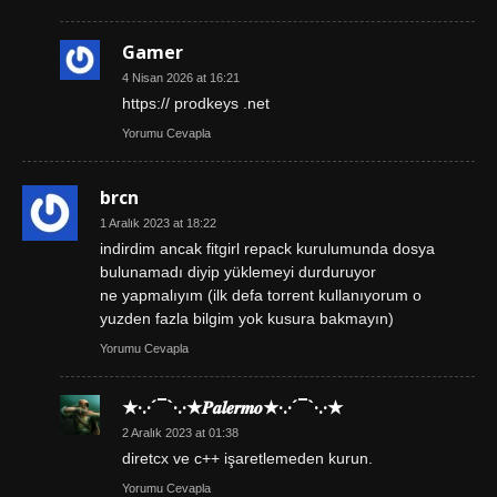
Gamer
4 Nisan 2026 at 16:21
https:// prodkeys .net
Yorumu Cevapla
brcn
1 Aralık 2023 at 18:22
indirdim ancak fitgirl repack kurulumunda dosya
bulunamadı diyip yüklemeyi durduruyor
ne yapmalıyım (ilk defa torrent kullanıyorum o
yuzden fazla bilgim yok kusura bakmayın)
Yorumu Cevapla
★·.·´¯`·.·★𝑷𝒂𝒍𝒆𝒓𝒎𝒐★·.·´¯`·.·★
2 Aralık 2023 at 01:38
diretcx ve c++ işaretlemeden kurun.
Yorumu Cevapla