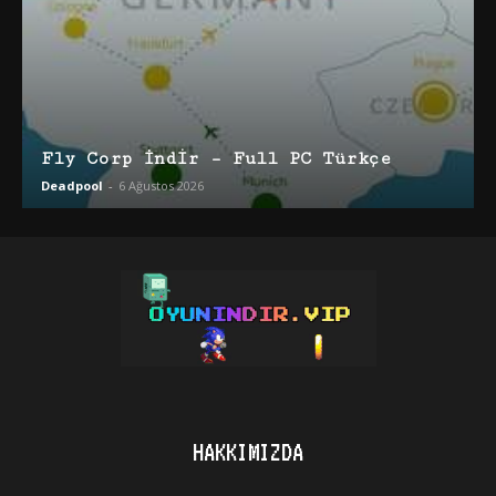
Fly Corp İndir – Full PC Türkçe
Deadpool
-
6 Ağustos 2026
HAKKIMIZDA