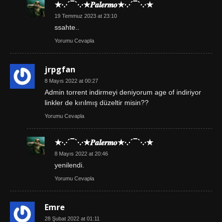
★·.·´¯`·.·★𝑷𝒂𝒍𝒆𝒓𝒎𝒐★·.·´¯`·.·★
19 Temmuz 2023 at 23:10
ssahte..
Yorumu Cevapla
jrpgfan
8 Mayıs 2022 at 00:27
Admin torrent indirmeyi deniyorum age of indiriyor
linkler de kırılmış düzeltir misin??
Yorumu Cevapla
★·.·´¯`·.·★𝑷𝒂𝒍𝒆𝒓𝒎𝒐★·.·´¯`·.·★
8 Mayıs 2022 at 20:46
yenilendi.
Yorumu Cevapla
Emre
28 Şubat 2022 at 01:11