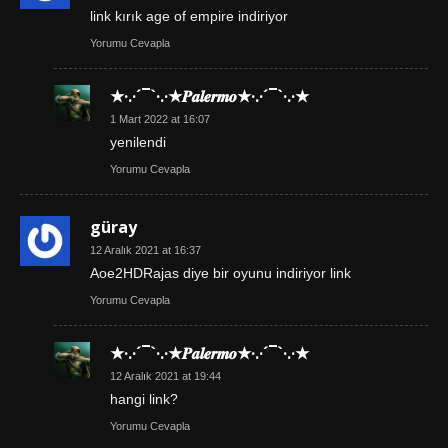
link kırık age of empire indiriyor
Yorumu Cevapla
★·.·´¯`·.·★𝑷𝒂𝒍𝒆𝒓𝒎𝒐★·.·´¯`·.·★
1 Mart 2022 at 16:07
yenilendi
Yorumu Cevapla
güray
12 Aralık 2021 at 16:37
Aoe2HDRajas diye bir oyunu indiriyor link
Yorumu Cevapla
★·.·´¯`·.·★𝑷𝒂𝒍𝒆𝒓𝒎𝒐★·.·´¯`·.·★
12 Aralık 2021 at 19:44
hangi link?
Yorumu Cevapla