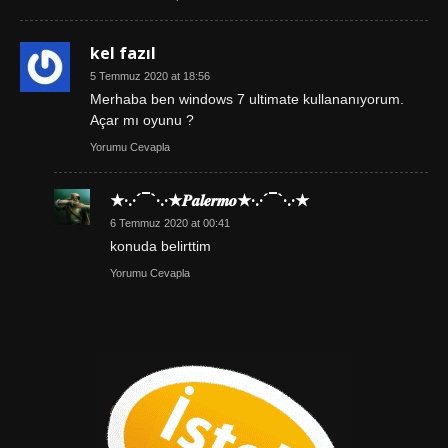
kel fazıl
5 Temmuz 2020 at 18:56
Merhaba ben windows 7 ultimate kullananıyorum.
Açar mı oyunu ?
Yorumu Cevapla
★·.·´¯`·.·★𝑷𝒂𝒍𝒆𝒓𝒎𝒐★·.·´¯`·.·★
6 Temmuz 2020 at 00:41
konuda belirttim
Yorumu Cevapla