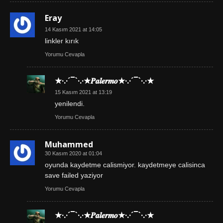
Eray
14 Kasım 2021 at 14:05
linkler kırık
Yorumu Cevapla
★·.·´¯`·.·★𝑷𝒂𝒍𝒆𝒓𝒎𝒐★·.·´¯`·.·★
15 Kasım 2021 at 13:19
yenilendi.
Yorumu Cevapla
Muhammed
30 Kasım 2020 at 01:04
oyunda kaydetme calismiyor. kaydetmeye calisinca
save failed yaziyor
Yorumu Cevapla
★·.·´¯`·.·★𝑷𝒂𝒍𝒆𝒓𝒎𝒐★·.·´¯`·.·★