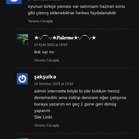
oyunun türkçe yaması var sanırsam haziran sonu
gibi çıkmış eklenebilirse herkes faydalanabilir
Yorumu Cevapla
★·.·´¯`·.·★𝑷𝒂𝒍𝒆𝒓𝒎𝒐★·.·´¯`·.·★
24 Eylül 2022 at 19:53
link var mı
Yorumu Cevapla
şakşulka
19 Temmuz 2023 at 19:52
admin internette böyle bi site buldum henüz
denemedim ama indirip denicem eğer çalışırsa
buraya yazarım en geç 1 güne geri dönüş
yaparım
Site Linki:
Yorumu Cevapla