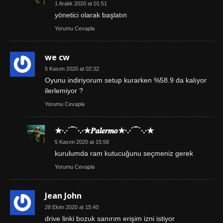
1 Aralık 2020 at 01:51
yönetici olarak başlatın
Yorumu Cevapla
we cw
5 Kasım 2020 at 02:32
Oyunu indiriyorum setup kurarken %58.9 da kalıyor
ilerlemiyor ?
Yorumu Cevapla
★·.·´¯`·.·★𝑷𝒂𝒍𝒆𝒓𝒎𝒐★·.·´¯`·.·★
5 Kasım 2020 at 15:58
kurulumda ram kutucuğunu seçmeniz gerek
Yorumu Cevapla
Jean John
28 Ekim 2020 at 15:40
drive linki bozuk sanırım erişim izni istiyor