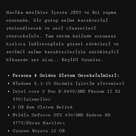
Harika müzikler içeren JRYO ve Rol yapma
oyununda, bir gurup anime karakterini
yönlendirecek ve seri cinayetleri
çözeceksiniz. Tam sürüm halinde sorunsuz
hızlıca indireceğiniz görsel efektleri ve
sevimli anime karakterleriyle sürükleyici
hikayede yer alın.. Keyifli Oyunlar.
Persona 4 Golden Sistem Gereksinimleri:
Windows 8.1-10 Sürümlü işletim sistemleri
intel core 2 Duo E-8400/AMD Phenom II X2
550/işlemciler
2 GB Ram Sistem Bellek
Nvidia GeForce GTS 450/AMD Radeon HD
5770/Ekran Kartları
Oyunun Boyutu 12 GB