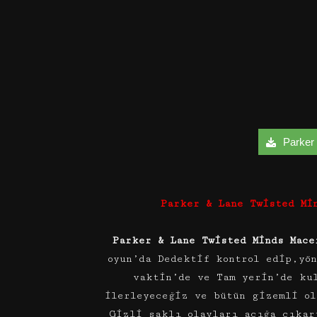
Parker 
Parker & Lane Twisted Mi
Parker & Lane Twisted Minds Mace
oyun’da Dedektif kontrol edip,yö
vaktin’de ve Tam yerin’de ku
ilerleyeceğiz ve bütün gizemli ol
Gizli saklı olayları açığa çıkar