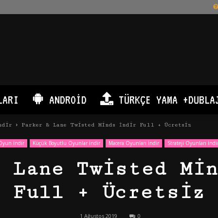
LARI
ANDROID
TÜRKÇE YAMA +DUBLA
ndir
Parker & Lane Twisted Minds İndir Full + Ücretsiz
Oyun İndir
Küçük Boyutlu Oyunlar İndir
Macera Oyunları İndir
Strateji Oyunları İndi
& Lane Twisted Min
Full + Ücretsiz
1 Ağustos 2019
0