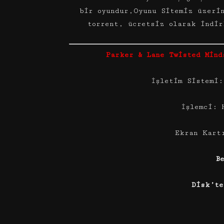
bir oyundur,Oyunu Sitemiz üzeri
torrent, ücretsiz olarak indir
Parker & Lane Twisted Mind
İşletim Sistemi:
İşlemci: 
Ekran Kart
B
Disk’te