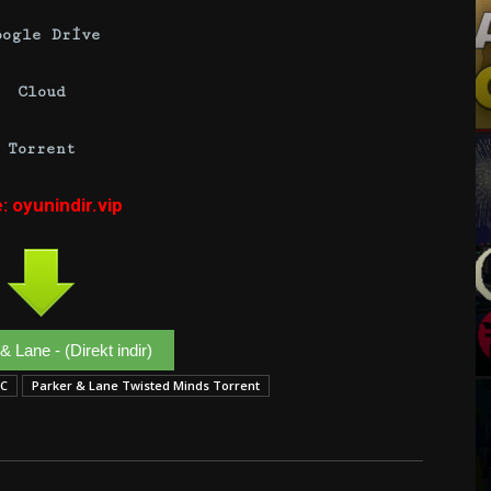
oogle Drive
Cloud
Torrent
e: oyunindir.vip
& Lane - (Direkt indir)
PC
Parker & Lane Twisted Minds Torrent