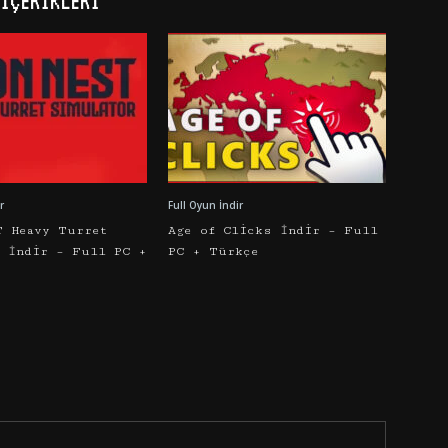
İÇERIKLERI
r
Full Oyun İndir
T Heavy Turret
Age of Clicks İndir – Full
r İndir – Full PC +
PC + Türkçe