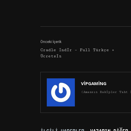
Facebook
Twitter
Önceki İçerik
Cradle İndir – Full Türkçe +
Ücretsiz
VİPGAMİNG
(Amansız Rakipler Taht 