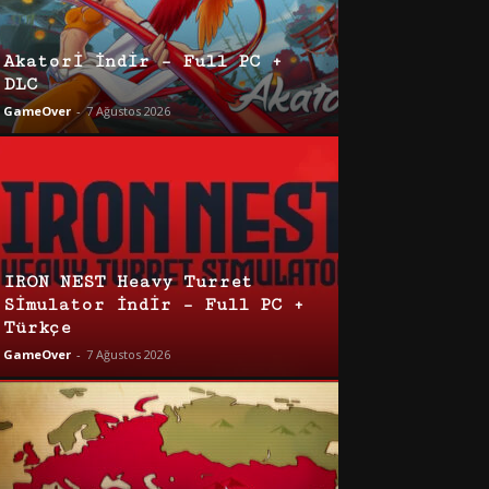
Akatori İndir – Full PC +
DLC
GameOver
-
7 Ağustos 2026
IRON NEST Heavy Turret
Simulator İndir – Full PC +
Türkçe
GameOver
-
7 Ağustos 2026