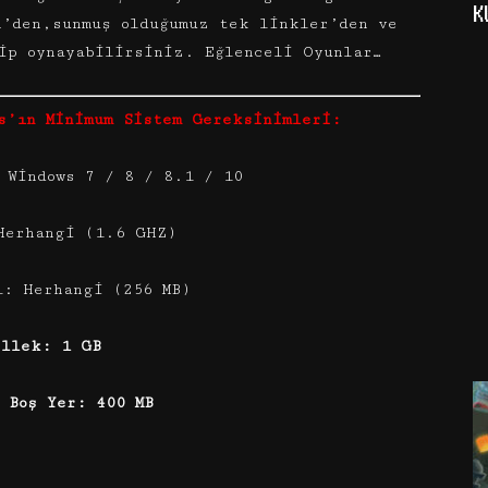
K
n’den,sunmuş olduğumuz tek linkler’den ve
ip oynayabilirsiniz. Eğlenceli Oyunlar…
s’ın Minimum Sistem Gereksinimleri:
 Windows 7 / 8 / 8.1 / 10
Herhangi (1.6 GHZ)
ı: Herhangi (256 MB)
ellek: 1 GB
 Boş Yer: 400 MB