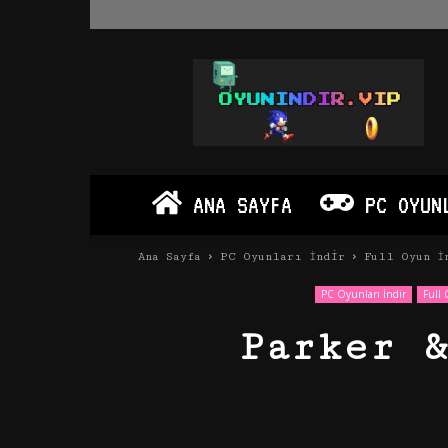
Oyun
İndir
Vip
–
Program
İndir
Full
ANA SAYFA
PC OYUN
PC
Ve
Android
Ana Sayfa
PC Oyunları İndir
Full Oyun İ
Apk
PC Oyunları İndir
Full 
Parker 