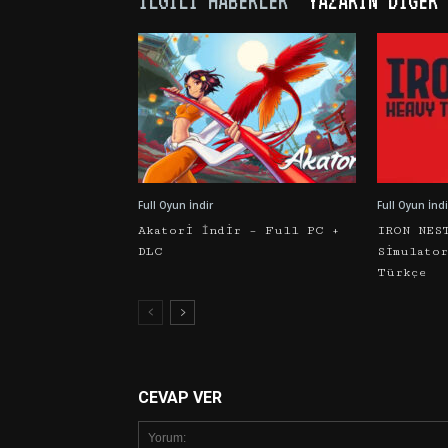
İLGILI HABERLER
YAZARIN DIĞER 
Full Oyun İndir
Full Oyun İndi
Akatori İndir – Full PC +
IRON NES
DLC
Simulato
Türkçe
CEVAP VER