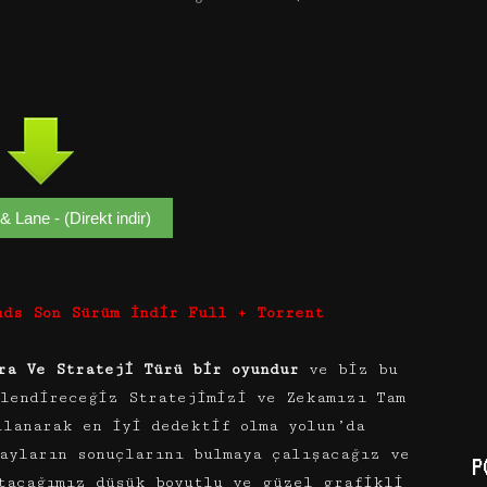
& Lane - (Direkt indir)
nds Son Sürüm İndir Full + Torrent
ra Ve Strateji Türü bir oyundur
ve biz bu
nlendireceğiz Stratejimizi ve Zekamızı Tam
llanarak en iyi dedektif olma yolun’da
ayların sonuçlarını bulmaya çalışacağız ve
P
tacağımız düşük boyutlu ve güzel grafikli