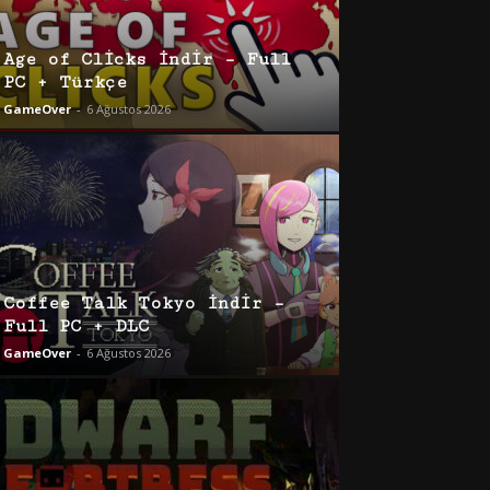
Age of Clicks İndir – Full
PC + Türkçe
GameOver
-
6 Ağustos 2026
Coffee Talk Tokyo İndir –
Full PC + DLC
GameOver
-
6 Ağustos 2026