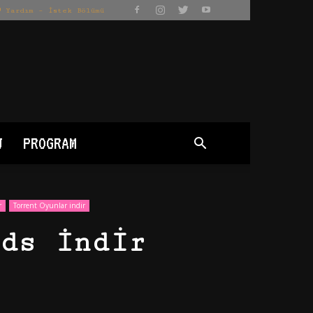
Yardım – İstek Bölümü
J
PROGRAM
r
Torrent Oyunlar indir
ds İndir