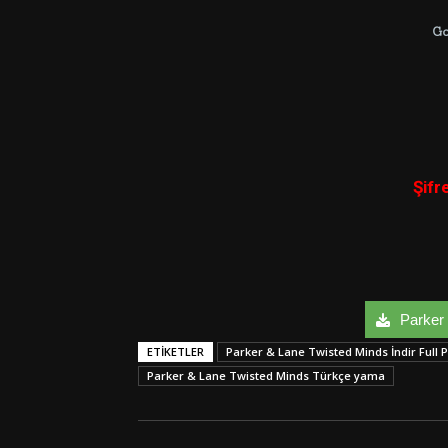
G
Şifr
Parker 
ETIKETLER
Parker & Lane Twisted Minds İndir Full 
Parker & Lane Twisted Minds Türkçe yama