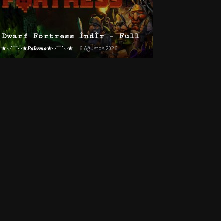
Dwarf Fortress İndir – Full
★·.·´¯`·.·★𝑷𝒂𝒍𝒆𝒓𝒎𝒐★·.·´¯`·.·★
-
6 Ağustos 2026