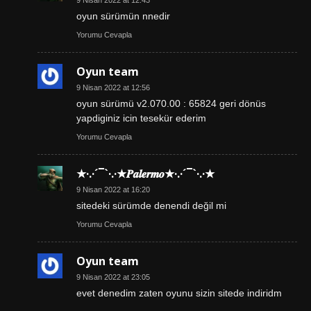
9 Nisan 2022 at 12:43
oyun sürümün nnedir
Yorumu Cevapla
Oyun team
9 Nisan 2022 at 12:56
oyun sürümü v2.070.00 : 65824 geri dönüs
yapdiginiz icin tesekür ederim
Yorumu Cevapla
★·.·´¯`·.·★𝑷𝒂𝒍𝒆𝒓𝒎𝒐★·.·´¯`·.·★
9 Nisan 2022 at 16:20
sitedeki sürümde denendi değil mi
Yorumu Cevapla
Oyun team
9 Nisan 2022 at 23:05
evet denedim zaten oyunu sizin sitede indiridm