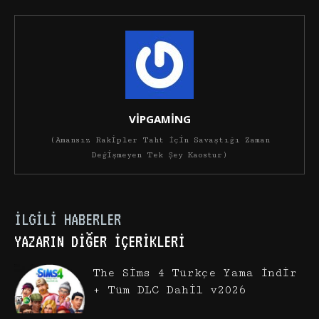
VİPGAMİNG
(Amansız Rakipler Taht İçin Savaştığı Zaman
Değişmeyen Tek Şey Kaostur)
İLGILI HABERLER
YAZARIN DIĞER İÇERIKLERI
The Sims 4 Türkçe Yama İndir
+ Tüm DLC Dahil v2026