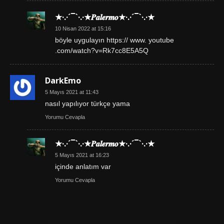
★·.·´¯`·.·★𝑷𝒂𝒍𝒆𝒓𝒎𝒐★·.·´¯`·.·★
10 Nisan 2022 at 15:16
böyle uygulayın https:// www. youtube
.com/watch?v=Rk7cc8E5A5Q
DarkEmo
5 Mayıs 2021 at 11:43
nasıl yapılıyor türkçe yama
Yorumu Cevapla
★·.·´¯`·.·★𝑷𝒂𝒍𝒆𝒓𝒎𝒐★·.·´¯`·.·★
5 Mayıs 2021 at 16:23
içinde anlatım var
Yorumu Cevapla