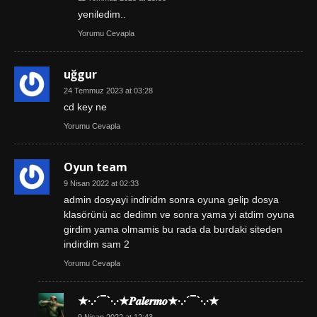
yeniledim..
Yorumu Cevapla
uğgur
24 Temmuz 2023 at 03:28
cd key ne
Yorumu Cevapla
Oyun team
9 Nisan 2022 at 02:33
admin dosyayi indiridm sonra oyuna gelip dosya
klasörünü ac dedimn ve sonra yama yi atdim oyuna
girdim yama olmamis bu rada da burdaki siteden
indirdim sam 2
Yorumu Cevapla
★·.·´¯`·.·★𝑷𝒂𝒍𝒆𝒓𝒎𝒐★·.·´¯`·.·★