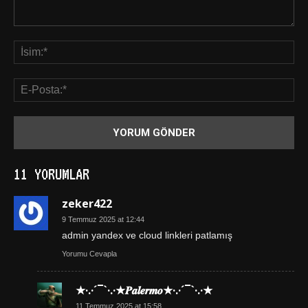
11 YORUMLAR
zeker422
9 Temmuz 2025 at 12:44
admin yandex ve cloud linkleri patlamış
Yorumu Cevapla
★·.·´¯`·.·★𝑷𝒂𝒍𝒆𝒓𝒎𝒐★·.·´¯`·.·★
11 Temmuz 2025 at 15:58