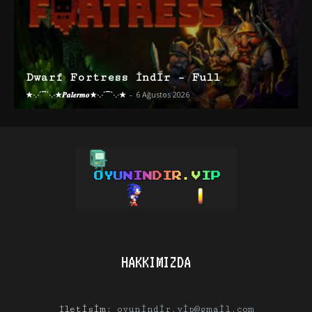
Dwarf Fortress İndir – Full
★·.·´¯`·.·★𝑷𝒂𝒍𝒆𝒓𝒎𝒐★·.·´¯`·.·★
-
6 Ağustos 2026
HAKKIMIZDA
İletişim:
oyunindir.vip@gmail.com