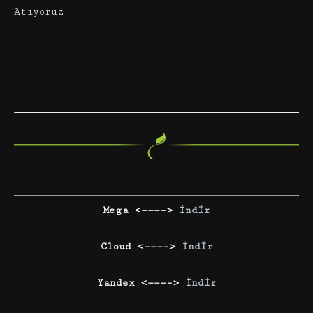
Atıyoruz
Mega <———–>
İndir
Cloud <———–>
İndir
Yandex <———–>
İndir