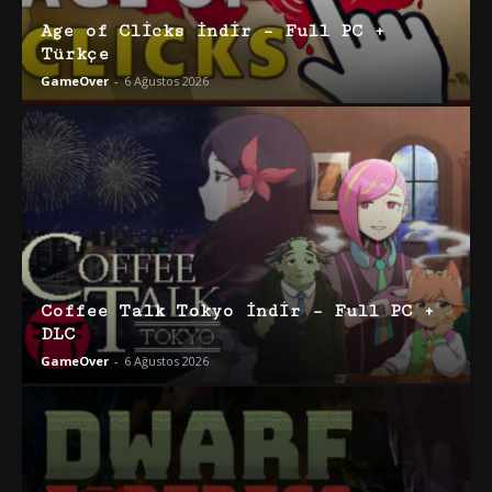
Age of Clicks İndir – Full PC +
Türkçe
GameOver
-
6 Ağustos 2026
Coffee Talk Tokyo İndir – Full PC +
DLC
GameOver
-
6 Ağustos 2026