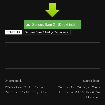
Serious Sam 2 - (Direkt indir)
ETIKETLER
Serious Sam 2 Türkçe Yama İndir
Facebook
Twitter
Google+
Önceki İçerik
Sonraki İçerik
Kick-Ass 2 İndir –
Terraria Türkçe Yama
Full + Düşük Boyutlu
İndir + %100 Menü Ve
İtemler