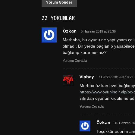
22 YORUMLAR
Özkan
6 Haziran 2019 at 23:36
Merhaba, bu oyunu ne yaptıysam çal
olmadı. Bir yerde bağlanıp yapabilece
bağlanıp kurarmısınız?
Yorumu Cevapla
Vipbey
7 Haziran 2019 at 19:23
Merhba öz kan evet bağlanıyo
https://www.oyunindir.vip/pc-o
sıfırdan oyunun kruulumu adı
Yorumu Cevapla
Özkan
16 Haziran 20
Teşekkür ederim ama