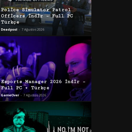
Police Simulator Patrol
Officers İndir – Full PC
Türkçe
Deadpool
-
7 Ağustos 2026
Esports Manager 2026 İndir –
Full PC + Türkçe
GameOver
-
7 Ağustos 2026