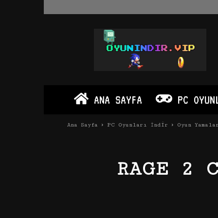
Oyun
İndir
Vip
–
Program
İndir
Full
ANA SAYFA
PC OYUN
PC
Ve
Android
Ana Sayfa
PC Oyunları İndir
Oyun Yamala
Apk
RAGE 2 