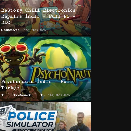
ReStory Chill Electronics
Repairs İndir – Full PC +
DLC
GameOver
-
7 Ağustos 2026
Psychonauts İndir – Full
Türkçe
★·.·´¯`·.·★𝑷𝒂𝒍𝒆𝒓𝒎𝒐★·.·´¯`·.·★
-
7 Ağustos 2026