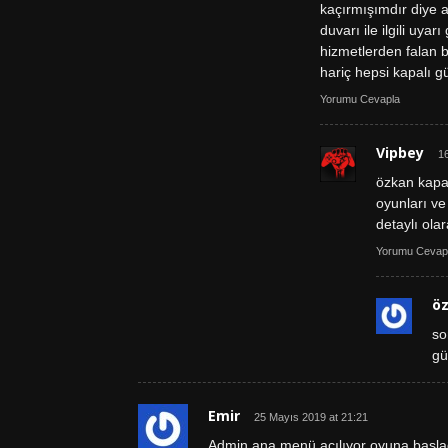
kaçırmışımdır diye
duvarı ile ilgili uya
hizmetlerden falan 
hariç hepsi kapalı g
Yorumu Cevapla
Vipbey
1
özkan kapa
oyunları v
detaylı ola
Yorumu Cevap
ö
so
gü
Emir
25 Mayıs 2019 at 21:21
Admin ana menü açılıyor oyuna başlad