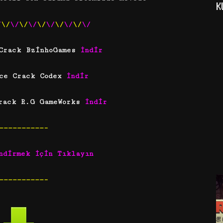
K
/
\/
\/
\/
\/
\/
\/
\/
\/
\
/
\/
 Crack BzinhoGames
İndir
ece Crack Codex
İndir
Crack R.G GameWorks
İndir
——————————–
ndirmek İçin Tıklayın
——————————–