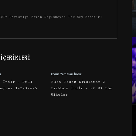
İçin Savaştığı Zaman Değişmeyen Tek Şey Kaostur)
İÇERIKLERI
r
Oyun Yamaları İndir
e İndir – Full
Euro Truck Simulator 2
hapter 1-2-3-4-5
ProMods İndir – v2.83 Tüm
Ülkeler