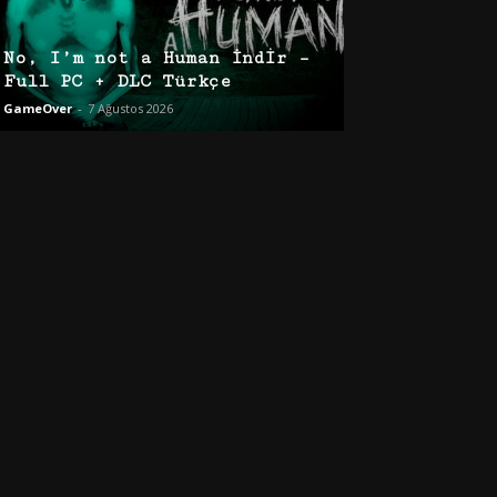
No, I’m not a Human İndir –
Full PC + DLC Türkçe
GameOver
-
7 Ağustos 2026