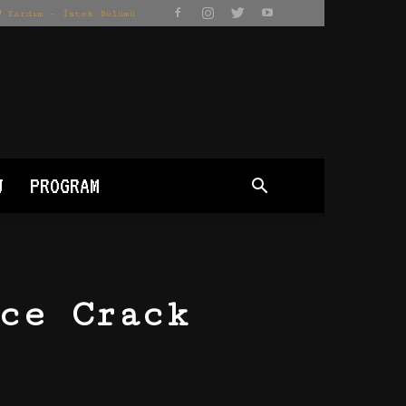
Yardım – İstek Bölümü
J
PROGRAM
ce Crack