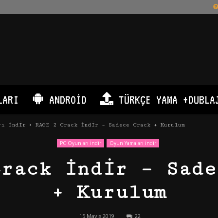
LARI
ANDROID
TÜRKÇE YAMA +DUBLA
rı İndir
RAGE 2 Crack İndir – Sadece Crack + Kurulum
PC Oyunları İndir
Oyun Yamaları İndir
Crack İndir – Sade
+ Kurulum
15 Mayıs 2019
22