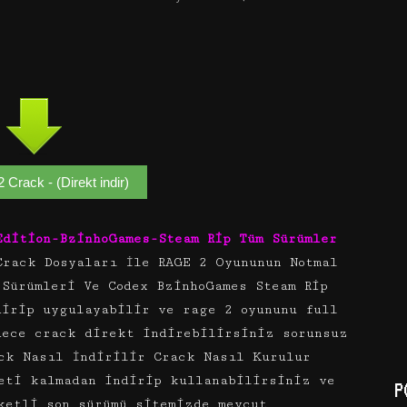
Crack - (Direkt indir)
Edition-BzinhoGames-Steam Rip Tüm Sürümler
Crack Dosyaları İle RAGE 2 Oyununun Notmal
 Sürümleri Ve Codex BzinhoGames Steam Rip
dirip uygulayabilir ve rage 2 oyununu full
dece crack direkt indirebilirsiniz sorunsuz
ck Nasıl İndirilir Crack Nasıl Kurulur
eti kalmadan indirip kullanabilirsiniz ve
P
ketli son sürümü sitemizde mevcut