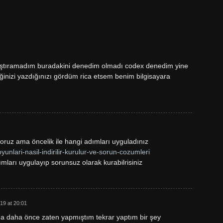
ıştıramadım buradakini denedim olmadı codex denedim yine
ğinizi yazdığınızı gördüm rica etsem benim bilgisayara
ruz ama öncelik ile hangi adımları uyguladınız
yunlari-nasil-indirilir-kurulur-ve-sorun-cozumleri
mları uygulayıp sorunsuz olarak kurabilrisiniz
19 at 20:01
 daha önce zaten yapmıştım tekrar yaptım bir şey