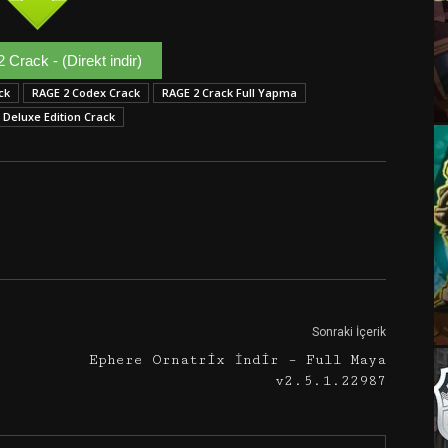
Crack - (Direkt indir)
ck
RAGE 2 Codex Crack
RAGE 2 Crack Full Yapma
 Deluxe Edition Crack
Google+
Email
Sonraki İçerik
Ephere Ornatrix İndir – Full Maya
v2.5.1.22987