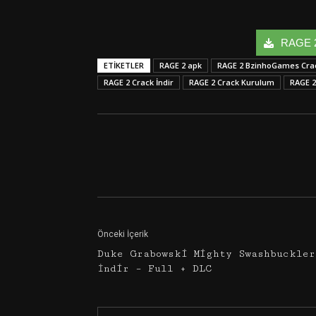
RAGE 2 
ETIKETLER
RAGE 2 apk
RAGE 2 BzinhoGames Cra
RAGE 2 Crack İndir
RAGE 2 Crack Kurulum
RAGE 2
Facebook
Twitter
Önceki İçerik
Duke Grabowski Mighty Swashbuckler
İndir – Full + DLC