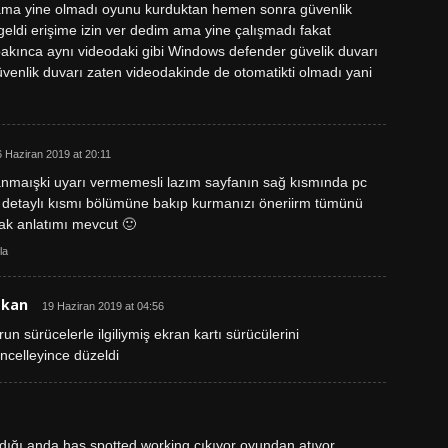
 ama yine olmadı oyunu kurduktan hemen sonra güvenlik
rı geldi erişime izin ver dedim ama yine çalışmadı fakat
bakınca aynı videodaki gibi Windows defender güvelik duvarı
üvenlik duvarı zaten videodakinde de otomatikti olmadı yani
6 Haziran 2019 at 20:11
nmaışki uyarı vermemesli lazım sayfanın sağ kısmında pc
e detaylı kısmı bölümüne bakıp kurmanızı öneriirm tümünü
rak anlatımı mevcut 🙂
la
zkan
19 Haziran 2019 at 04:56
run sürücelerle ilgiliymiş ekran kartı sürücülerini
ncelleyince düzeldi
ığı anda has spotted working çıkıyor oyundan atıyor