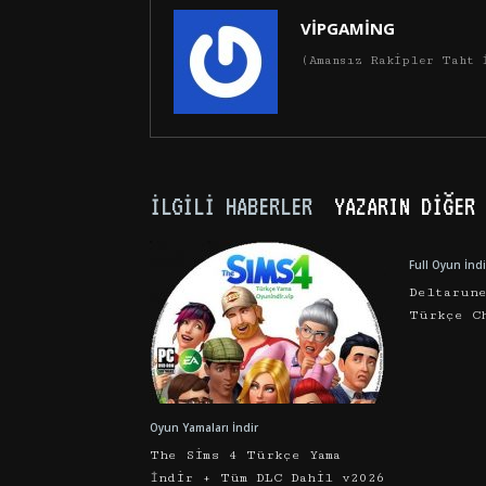
VİPGAMİNG
(Amansız Rakipler Taht 
İLGILI HABERLER
YAZARIN DIĞER 
Full Oyun İndi
Deltarun
Türkçe C
Oyun Yamaları İndir
The Sims 4 Türkçe Yama
İndir + Tüm DLC Dahil v2026