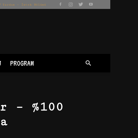
Yardım – İstek Bölümü
J
PROGRAM
r – %100
a