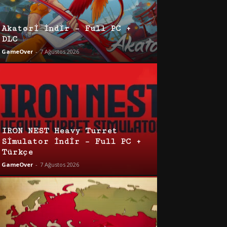
Akatori İndir – Full PC +
DLC
GameOver
-
7 Ağustos 2026
IRON NEST Heavy Turret
Simulator İndir – Full PC +
Türkçe
GameOver
-
7 Ağustos 2026