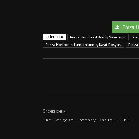
Forza Ho
ETIKETLER
Forza Horizon 4 Bitmiş Save İndir
For
Forza Horizon 4 Tamamlanmış Kayıt Dosyası
Forza
Facebook
Twitter
Önceki İçerik
The Longest Journey İndir – Full