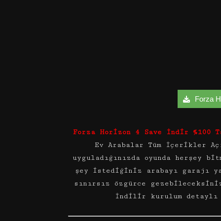
Forza Ho
Forza Horizon 4 Save İndir %100 T
Ev Arabalar Tüm İçerikler Aç
uyguladığınızda oyunda herşey bit
şey istediğiniz arabayı garajı y
sınırsız özgürce gezebileceksini
İndilir kurulum detaylı 