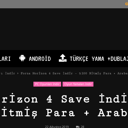
LARI
ANDROID
TÜRKÇE YAMA +DUBLA
rı İndir
Forza Horizon 4 Save İndir – %100 Bitmiş Para + Araba
PC Oyunları İndir
Oyun Yamaları İndir
orizon 4 Save İndi
Bitmiş Para + Arab
22 Ağustos 2019
28