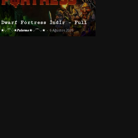
Dwarf Fortress İndir – Full
★·.·´¯`·.·★𝑷𝒂𝒍𝒆𝒓𝒎𝒐★·.·´¯`·.·★
-
6 Ağustos 2026