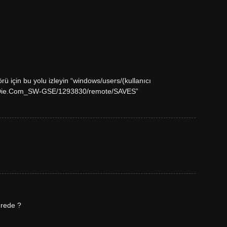
rü için bu yolu izleyin “windows/users/(kullanıcı
rDie.Com_SW-GSE/1293830/remote/SAVES”
rede ?