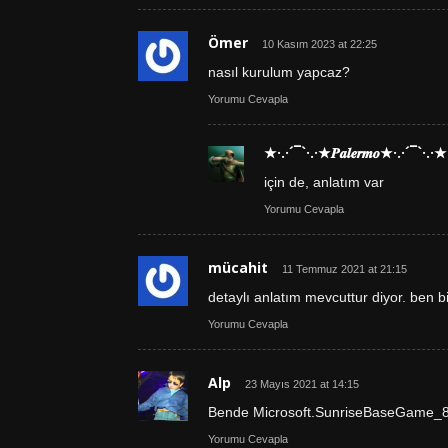
Ömer
10 Kasım 2023 at 22:25
nasıl kurulum yapcaz?
Yorumu Cevapla
★·.·´¯`·.·★𝑷𝒂𝒍𝒆𝒓𝒎𝒐★·.·´¯`·.·★
için de, anlatım var
Yorumu Cevapla
mücahit
11 Temmuz 2021 at 21:15
detaylı anlatım mevcuttur diyor. ben 
Yorumu Cevapla
Alp
23 Mayıs 2021 at 14:15
Bende Microsoft.SunriseBaseGame_8
Yorumu Cevapla