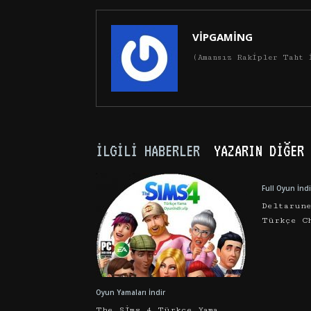
VİPGAMİNG
(Amansız Rakipler Taht 
İLGILI HABERLER
YAZARIN DIĞER 
Full Oyun İndi
Deltarun
Türkçe C
Oyun Yamaları İndir
The Sims 4 Türkçe Yama