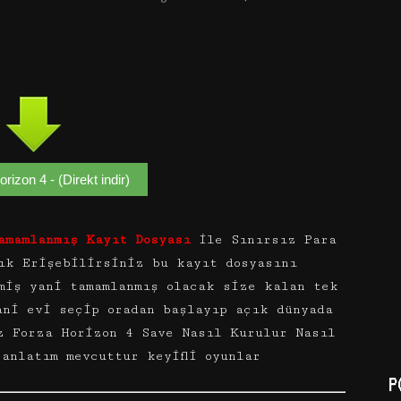
rizon 4 - (Direkt indir)
amamlanmış Kayıt Dosyası
ile Sınırsız Para
ık Erişebilirsiniz bu kayıt dosyasını
miş yani tamamlanmış olacak size kalan tek
ani evi seçip oradan başlayıp açık dünyada
z Forza Horizon 4 Save Nasıl Kurulur Nasıl
anlatım mevcuttur keyifli oyunlar
P