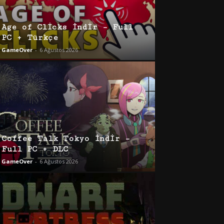
Age of Clicks İndir – Full
PC + Türkçe
GameOver
-
6 Ağustos 2026
Coffee Talk Tokyo İndir –
Full PC + DLC
GameOver
-
6 Ağustos 2026