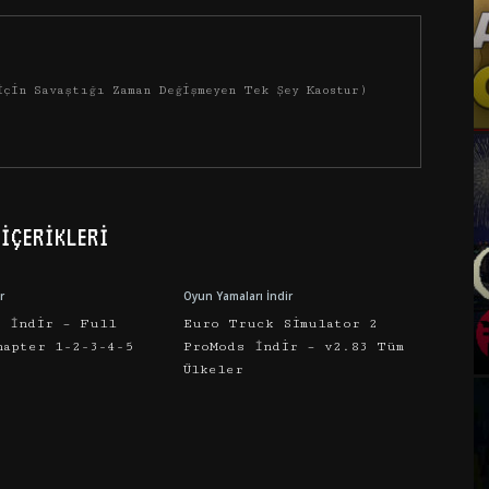
İçin Savaştığı Zaman Değişmeyen Tek Şey Kaostur)
İÇERIKLERI
r
Oyun Yamaları İndir
e İndir – Full
Euro Truck Simulator 2
hapter 1-2-3-4-5
ProMods İndir – v2.83 Tüm
Ülkeler