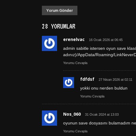
28 YORUMLAR
erenelvac
16 Ocak 2026 at 06:45
admin sabitle istersen oyun save klasö
adınız)/AppData/Roaming/LinkNeve
Yorumu Cevapla
fdfdsf
27 Nisan 2026 at 02:11
yokki onu nerden buldun
Yorumu Cevapla
Nos_060
31 Ocak 2024 at 13:03
oyunun save dosyasını bulamadım ne
Yorumu Cevapla