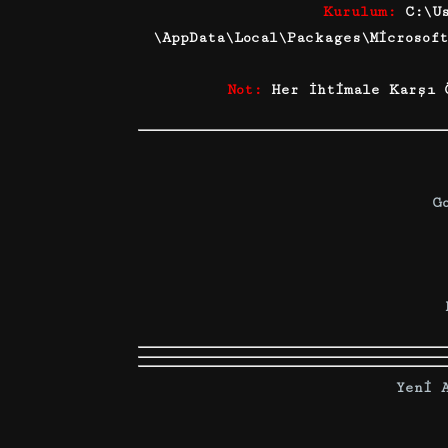
Kurulum:
C:\Us
\AppData\Local\Packages\Microsof
Not:
Her İhtimale Karşı Ö
G
Yeni 