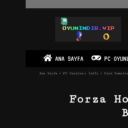
Oyun
İndir
Vip
–
Program
İndir
Full
ANA SAYFA
PC OYUN
PC
Ve
Android
Ana Sayfa
PC Oyunları İndir
Oyun Yamala
Apk
Forza H