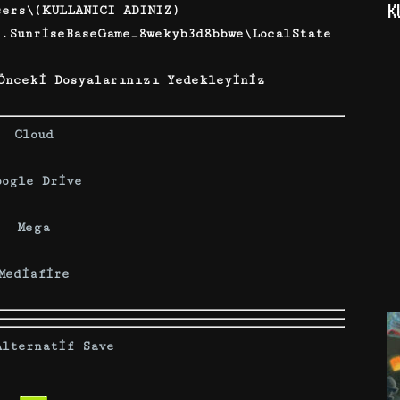
K
ers\(KULLANICI ADINIZ)
t.SunriseBaseGame_8wekyb3d8bbwe\LocalState
nceki Dosyalarınızı Yedekleyiniz
Cloud
oogle Drive
Mega
Mediafire
Alternatif Save