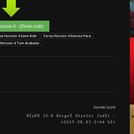
rizon 4 - (Direkt indir)
za Horizon 4 Save İndir
Forza Horizon 4 Sınırsız Para
 Horizon 4 Tüm Arabalar
Google+
Email
Sonraki İçerik
WinPE 10-8 Sergei Strelec İndir –
v2019.08.23.2×64 bit