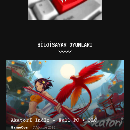
BILGISAYAR OYUNLARI
Akatori İndir – Full PC + DLC
GameOver
-
7 Ağustos 2026