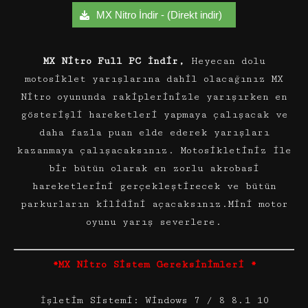
MX Nitro İndir - (Direkt indir)
MX Nitro Full PC İndir,
Heyecan dolu
motosiklet yarışlarına dahil olacağınız MX
Nitro oyununda rakiplerinizle yarışırken en
gösterişli hareketleri yapmaya çalışacak ve
daha fazla puan elde ederek yarışları
kazanmaya çalışacaksınız. Motosikletiniz ile
bir bütün olarak en zorlu akrobasi
hareketlerini gerçekleştirecek ve bütün
parkurların kilidini açacaksınız.Mini motor
oyunu yarış severlere.
*MX Nitro Sistem Gereksinimleri *
İşletim Sistemi: Windows 7 / 8 8.1 10