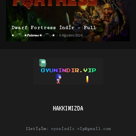
Dwarf Fortress İndir – Full
★·.·´¯`·.·★𝑷𝒂𝒍𝒆𝒓𝒎𝒐★·.·´¯`·.·★
-
6 Ağustos 2026
HAKKIMIZDA
İletişim:
oyunindir.vip@gmail.com