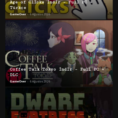
Age of Clicks İndir – Full PC +
Türkçe
GameOver
-
6 Ağustos 2026
Coffee Talk Tokyo İndir – Full PC +
DLC
GameOver
-
6 Ağustos 2026