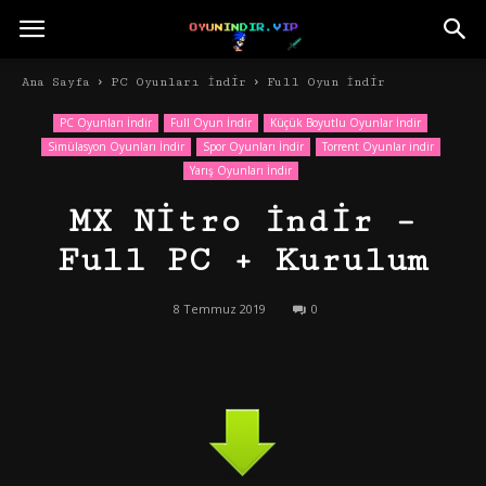
Ana Sayfa
PC Oyunları İndir
Full Oyun İndir
PC Oyunları İndir
Full Oyun İndir
Küçük Boyutlu Oyunlar İndir
Simülasyon Oyunları İndir
Spor Oyunları İndir
Torrent Oyunlar indir
Yarış Oyunları İndir
MX Nitro İndir –
Full PC + Kurulum
8 Temmuz 2019
0