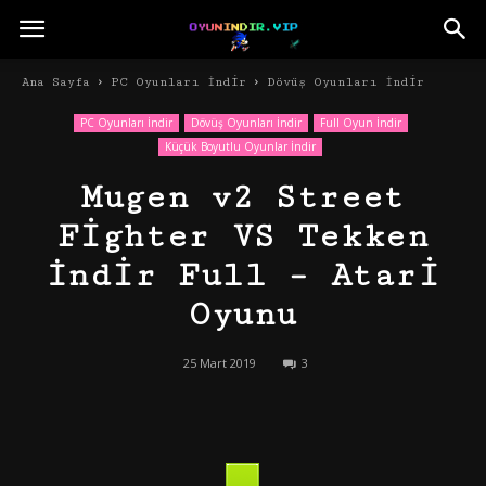
Ana Sayfa
PC Oyunları İndir
Dövüş Oyunları İndir
PC Oyunları İndir
Dövüş Oyunları İndir
Full Oyun İndir
Küçük Boyutlu Oyunlar İndir
Mugen v2 Street
Fighter VS Tekken
İndir Full – Atari
Oyunu
25 Mart 2019
3