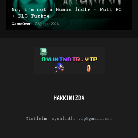
No, I’m not a Human İndir – Full PC
+ DLC Türkçe
GameOver
-
7 Ağustos 2026
HAKKIMIZDA
İletişim:
oyunindir.vip@gmail.com