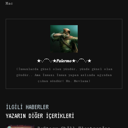
Mac
★·.·´¯`·.·★𝑷𝒂𝒍𝒆𝒓𝒎𝒐★·.·´¯`·.·★
(İnsanlarda güzel olan yüzdür, yüzde güzel olan
gözdür.. Ama insanı insan yapan aslında ağızdan
çıkan sözdür! Hz. Mevlana)
İLGILI HABERLER
YAZARIN DIĞER İÇERIKLERI