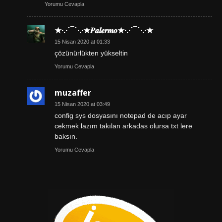
Yorumu Cevapla
★·.·´¯`·.·★𝑷𝒂𝒍𝒆𝒓𝒎𝒐★·.·´¯`·.·★
15 Nisan 2020 at 01:33
çözünürlükten yükseltin
Yorumu Cevapla
muzaffer
15 Nisan 2020 at 03:49
config sys dosyasını notepad de acıp ayar
cekmek lazım takılan arkadas olursa txt lere
baksın.
Yorumu Cevapla