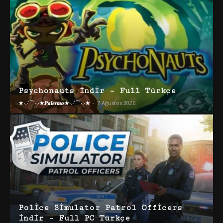
Psychonauts İndir – Full Türkçe
★·.·´¯`·.·★𝑷𝒂𝒍𝒆𝒓𝒎𝒐★·.·´¯`·.·★
-
7 Ağustos 2026
Police Simulator Patrol Officers
İndir – Full PC Türkçe