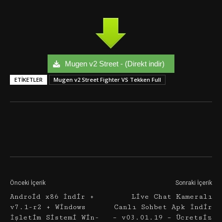
Mugen v2 Street - (Direkt indir)
ETIKETLER
Mugen v2 Street Fighter VS Tekken Full
Facebook
Twitter
Google+
Önceki İçerik
Sonraki İçerik
Android x86 İndir +
Live Chat Kameralı
v7.1-r2 + Windows
Canlı Sohbet Apk İndir
İşletim Sistemi Win-
– v03.01.19 – Ücretsiz