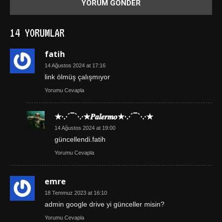
14 YORUMLAR
fatih
14 Ağustos 2024 at 17:16
link ölmüş çalışmıyor
Yorumu Cevapla
★·.·´¯`·.·★𝑷𝒂𝒍𝒆𝒓𝒎𝒐★·.·´¯`·.·★
14 Ağustos 2024 at 19:00
güncellendi.fatih
Yorumu Cevapla
emre
18 Temmuz 2023 at 16:10
admin google drive yi günceller misin?
Yorumu Cevapla