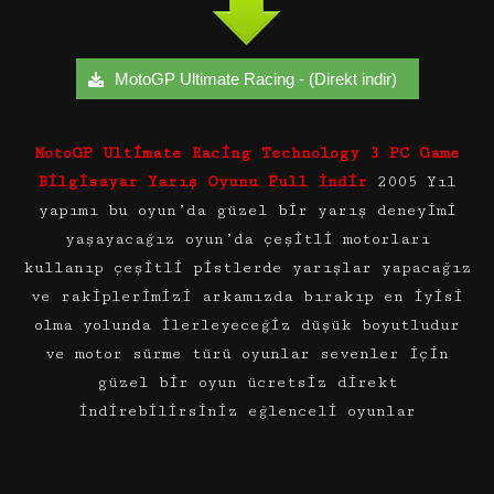
MotoGP Ultimate Racing - (Direkt indir)
MotoGP Ultimate Racing Technology 3 PC Game
Bilgisayar Yarış Oyunu Full İndir
2005 Yıl
yapımı bu oyun’da güzel bir yarış deneyimi
yaşayacağız oyun’da çeşitli motorları
kullanıp çeşitli pistlerde yarışlar yapacağız
ve rakiplerimizi arkamızda bırakıp en iyisi
olma yolunda ilerleyeceğiz düşük boyutludur
ve motor sürme türü oyunlar sevenler için
güzel bir oyun ücretsiz direkt
indirebilirsiniz eğlenceli oyunlar