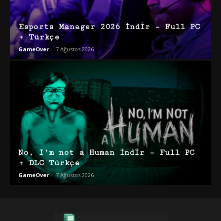
Esports Manager 2026 İndir – Full PC
+ Türkçe
GameOver
-
7 Ağustos 2026
No, I’m not a Human İndir – Full PC
+ DLC Türkçe
GameOver
-
7 Ağustos 2026