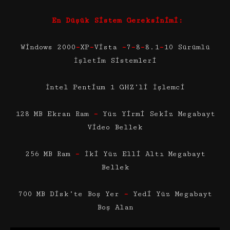
En Düşük Sistem Gereksinimi:
Windows 2000
–
XP
–
Vista
–
7
–
8
–
8.1
–
10 Sürümlü
İşletim Sistemleri
İntel Pentium 1 GHZ’li İşlemci
128 MB Ekran Ram
–
Yüz Yirmi Sekiz Megabayt
Video Bellek
256 MB Ram
–
İki Yüz Elli Altı Megabayt
Bellek
700 MB Disk’te Boş Yer
–
Yedi Yüz Megabayt
Boş Alan