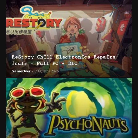
ReStory Chill Electronics Repairs
İndir – Full PC + DLC
GameOver
-
7 Ağustos 2026