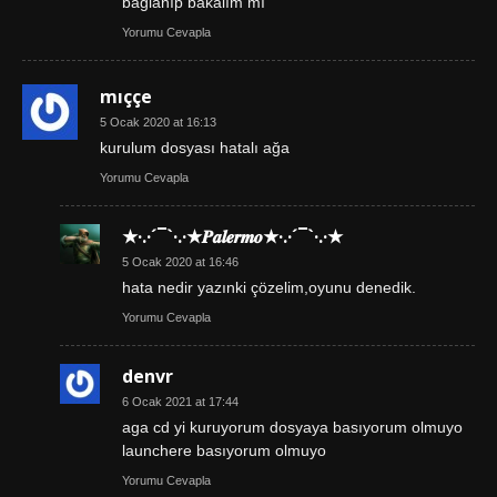
bağlanıp bakalım mı
Yorumu Cevapla
mıççe
5 Ocak 2020 at 16:13
kurulum dosyası hatalı ağa
Yorumu Cevapla
★·.·´¯`·.·★𝑷𝒂𝒍𝒆𝒓𝒎𝒐★·.·´¯`·.·★
5 Ocak 2020 at 16:46
hata nedir yazınki çözelim,oyunu denedik.
Yorumu Cevapla
denvr
6 Ocak 2021 at 17:44
aga cd yi kuruyorum dosyaya basıyorum olmuyo
launchere basıyorum olmuyo
Yorumu Cevapla