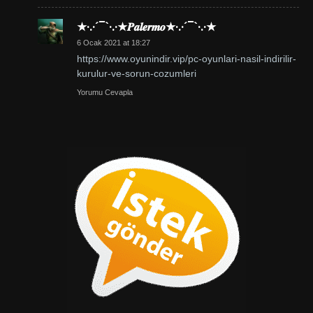
★·.·´¯`·.·★𝑷𝒂𝒍𝒆𝒓𝒎𝒐★·.·´¯`·.·★
6 Ocak 2021 at 18:27
https://www.oyunindir.vip/pc-oyunlari-nasil-indirilir-
kurulur-ve-sorun-cozumleri
Yorumu Cevapla