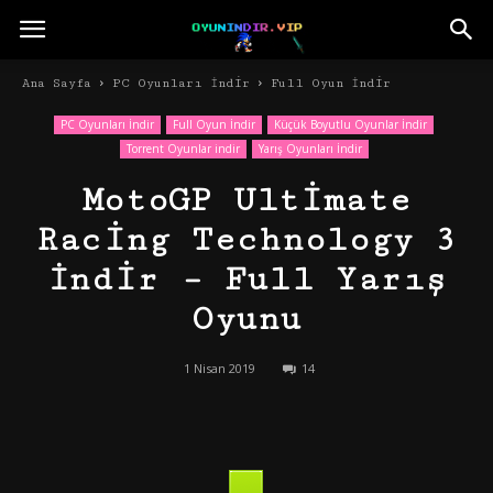
Ana Sayfa
PC Oyunları İndir
Full Oyun İndir
PC Oyunları İndir
Full Oyun İndir
Küçük Boyutlu Oyunlar İndir
Torrent Oyunlar indir
Yarış Oyunları İndir
MotoGP Ultimate
Racing Technology 3
İndir – Full Yarış
Oyunu
1 Nisan 2019
14