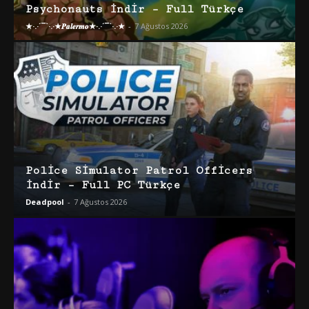
Psychonauts İndir – Full Türkçe
★·.·´¯`·.·★𝑷𝒂𝒍𝒆𝒓𝒎𝒐★·.·´¯`·.·★
-
7 Ağustos 2026
Police Simulator Patrol Officers
İndir – Full PC Türkçe
Deadpool
-
7 Ağustos 2026