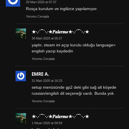
29 Mart 2020 at 07:37
Rusça kurulum ve ingilizce yapılamıyor.
Yorumu Cevapla
★·.·´¯`·.·★𝑷𝒂𝒍𝒆𝒓𝒎𝒐★·.·´¯`·.·★
30 Mart 2020 at 00:27
yaplır, steam ini açıp kurulu olduğu language=
english yazıp kaydedin
Yorumu Cevapla
EMRE A.
31 Mart 2020 at 16:23
setup menüsünde gp2 deki gibi sağ alt köşede
russian/engilsh dil seçeneği vardı. Bunda yok.
Yorumu Cevapla
★·.·´¯`·.·★𝑷𝒂𝒍𝒆𝒓𝒎𝒐★·.·´¯`·.·★
1 Nisan 2020 at 00:59