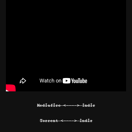
Mediafire <———-> İndir
Torrent <———-> İndir