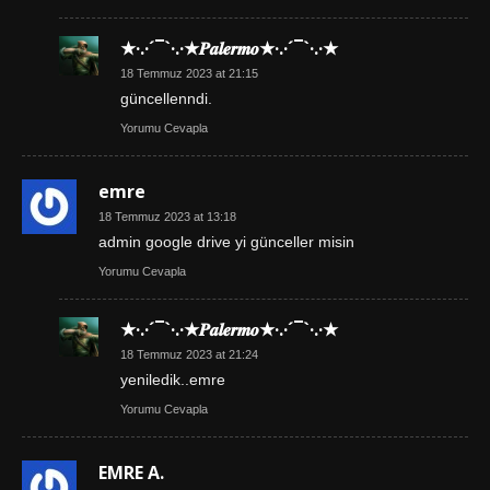
★·.·´¯`·.·★𝑷𝒂𝒍𝒆𝒓𝒎𝒐★·.·´¯`·.·★
18 Temmuz 2023 at 21:15
güncellenndi.
Yorumu Cevapla
emre
18 Temmuz 2023 at 13:18
admin google drive yi günceller misin
Yorumu Cevapla
★·.·´¯`·.·★𝑷𝒂𝒍𝒆𝒓𝒎𝒐★·.·´¯`·.·★
18 Temmuz 2023 at 21:24
yeniledik..emre
Yorumu Cevapla
EMRE A.