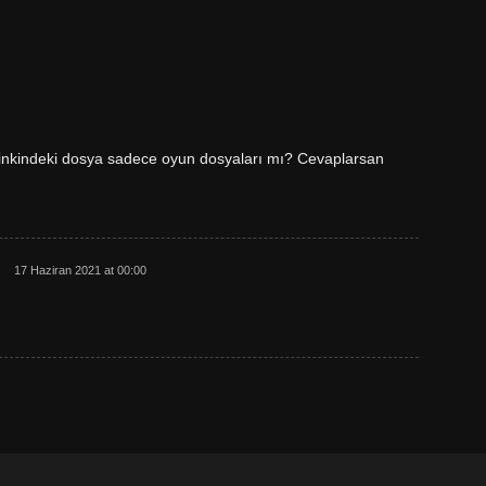
linkindeki dosya sadece oyun dosyaları mı? Cevaplarsan
17 Haziran 2021 at 00:00