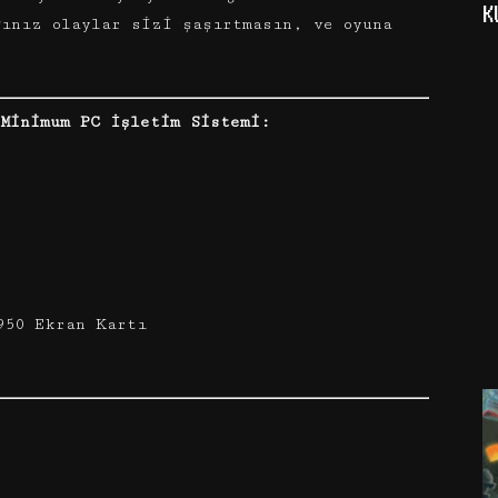
K
ınız olaylar sizi şaşırtmasın, ve oyuna
 Minimum PC İşletim Sistemi:
950 Ekran Kartı