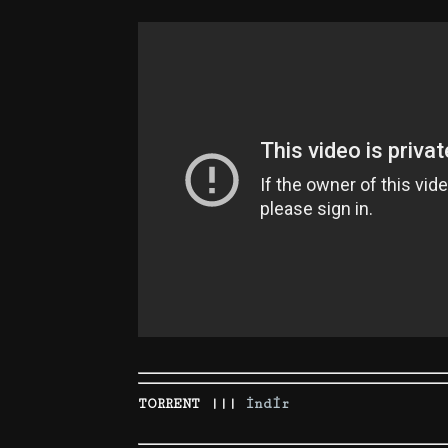
TORRENT |||
İndir