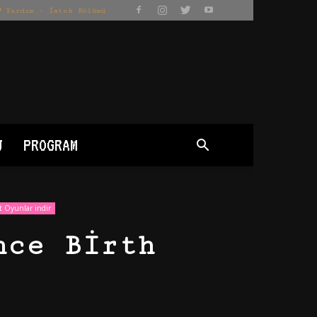
Yardım – İstek Bölümü
J
PROGRAM
t Oyunlar indir
nce Birth