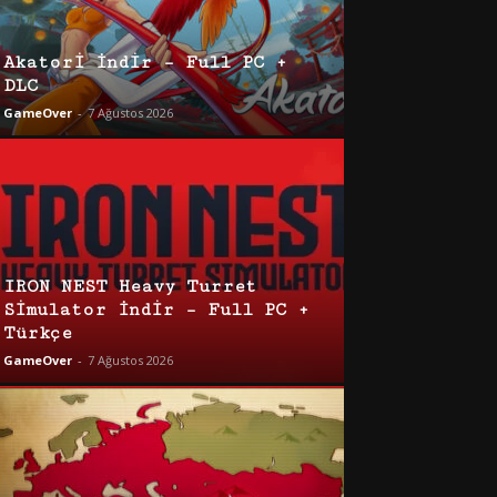
Akatori İndir – Full PC +
DLC
GameOver
-
7 Ağustos 2026
IRON NEST Heavy Turret
Simulator İndir – Full PC +
Türkçe
GameOver
-
7 Ağustos 2026