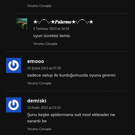
Yorumu Cevapla
★·.·´¯`·.·★𝑷𝒂𝒍𝒆𝒓𝒎𝒐★·.·´¯`·.·★
4 Temmuz 2023 at 16:54
oyun ücretsiz temiz.
Yorumu Cevapla
emooo
25 Şubat 2023 at 07:35
sadece setup ile kurduğumuzda oyuna girermi
Yorumu Cevapla
demiski
13 Aralık 2022 at 23:10
Şunu keşke spidermana suit mod ekleseler ne
sarardı be
Yorumu Cevapla