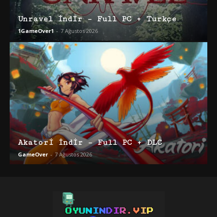
Unravel İndir – Full PC + Türkçe
1GameOver1
-
7 Ağustos 2026
Akatori İndir – Full PC + DLC
GameOver
-
7 Ağustos 2026