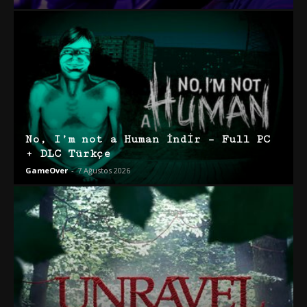
No, I’m not a Human İndir – Full PC
+ DLC Türkçe
GameOver
-
7 Ağustos 2026