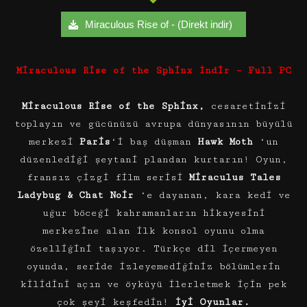
Miraculous Rise of - (Direkt indir)
Miraculous Rise of the Sphinx İndir – Full PC
Miraculous Rise of the Sphinx,
cesaretinizi
toplayın ve gücünüzü avrupa dünyasının büyülü
merkezi
Paris
‘i baş düşman
Hawk Moth
‘un
düzenlediği şeytani plandan kurtarın! Oyun,
fransız çizgi film serisi
Miraculus Tales
Ladybug & Chat Noir
‘e dayanan, kara kedi ve
uğur böceği kahramanların hikayesini
merkezine alan ilk konsol oyunu olma
özelliğini taşıyor. Türkçe dil içermeyen
oyunda, seride izleyemediğiniz bölümlerin
kilidini açın ve öyküyü ilerletmek için pek
çok şeyi keşfedin!
İyi Oyunlar.