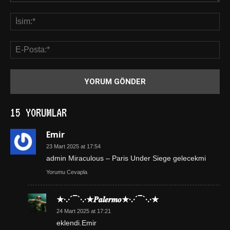
15 YORUMLAR
Emir
23 Mart 2025 at 17:54
admin Miraculous – Paris Under Siege gelecekmi
Yorumu Cevapla
★·.·´¯`·.·★𝑷𝒂𝒍𝒆𝒓𝒎𝒐★·.·´¯`·.·★
24 Mart 2025 at 17:21
eklendi.Emir