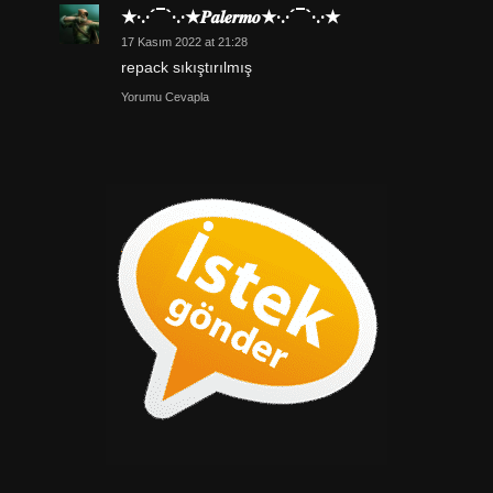
★·.·´¯`·.·★𝑷𝒂𝒍𝒆𝒓𝒎𝒐★·.·´¯`·.·★
17 Kasım 2022 at 21:28
repack sıkıştırılmış
Yorumu Cevapla