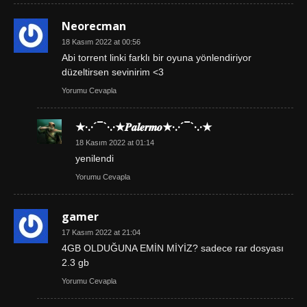
Neorecman
18 Kasım 2022 at 00:56
Abi torrent linki farklı bir oyuna yönlendiriyor
düzeltirsen sevinirim <3
Yorumu Cevapla
★·.·´¯`·.·★𝑷𝒂𝒍𝒆𝒓𝒎𝒐★·.·´¯`·.·★
18 Kasım 2022 at 01:14
yenilendi
Yorumu Cevapla
gamer
17 Kasım 2022 at 21:04
4GB OLDUĞUNA EMİN MİYİZ? sadece rar dosyası
2.3 gb
Yorumu Cevapla