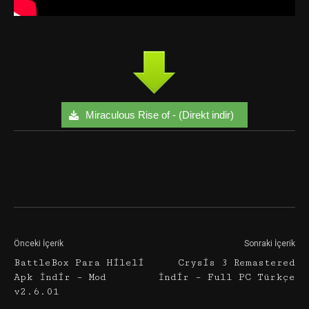
Miraculous Rise of - (Direkt indir)
Facebook
Twitter
Google+
Önceki İçerik
Sonraki İçerik
BattleBox Para Hileli
Crysis 3 Remastered
Apk İndir – Mod
İndir – Full PC Türkçe
v2.6.01