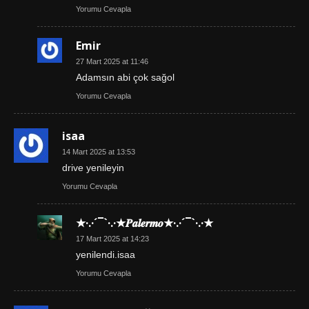
Yorumu Cevapla
Emir
27 Mart 2025 at 11:46
Adamsın abi çok sağol
Yorumu Cevapla
isaa
14 Mart 2025 at 13:53
drive yenileyin
Yorumu Cevapla
★·.·´¯`·.·★𝑷𝒂𝒍𝒆𝒓𝒎𝒐★·.·´¯`·.·★
17 Mart 2025 at 14:23
yenilendi.isaa
Yorumu Cevapla