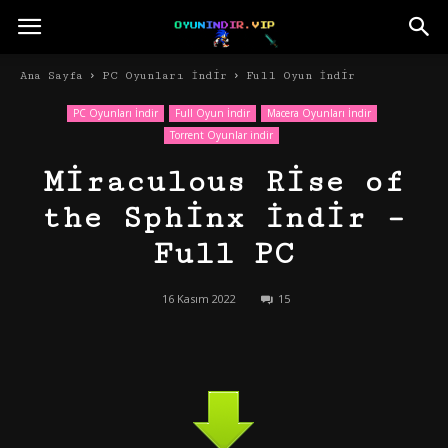
Ana Sayfa
PC Oyunları İndir
Full Oyun İndir
PC Oyunları İndir
Full Oyun İndir
Macera Oyunları İndir
Torrent Oyunlar indir
Miraculous Rise of
the Sphinx İndir –
Full PC
16 Kasım 2022
15