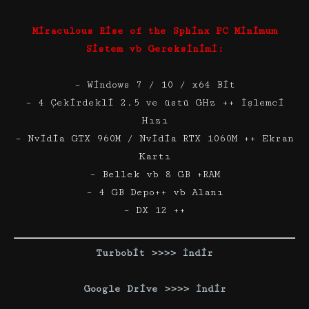
Miraculous Rise of the Sphinx PC Minimum
Sistem vb Gereksinimi:
– Windows 7 / 10 / x64 Bit
– 4 Çekirdekli 2.5 ve üstü GHz ++ İşlemci
Hızı
– Nvidia GTX 960M / Nvidia RTX 1060M ++ Ekran
Kartı
– Bellek vb 8 GB +RAM
– 4 GB Depo++ vb Alanı
– DX 12 ++
Turbobit >>>> İndir
Google Drive >>>> İndir