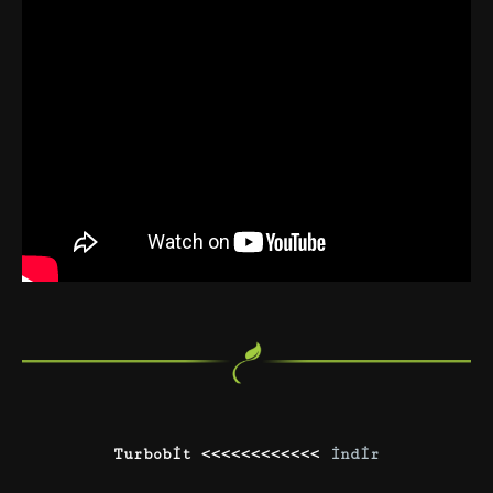
Turbobit <<<<<<<<<<<<
İndir