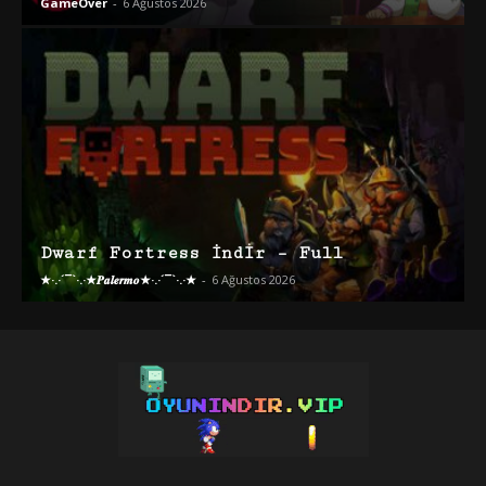
GameOver
-
6 Ağustos 2026
Dwarf Fortress İndir – Full
★·.·´¯`·.·★𝑷𝒂𝒍𝒆𝒓𝒎𝒐★·.·´¯`·.·★
-
6 Ağustos 2026