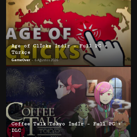
Age of Clicks İndir – Full PC +
Türkçe
GameOver
-
6 Ağustos 2026
Coffee Talk Tokyo İndir – Full PC +
DLC