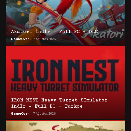
Akatori İndir – Full PC + DLC
GameOver
-
7 Ağustos 2026
IRON NEST Heavy Turret Simulator
İndir – Full PC + Türkçe
GameOver
-
7 Ağustos 2026