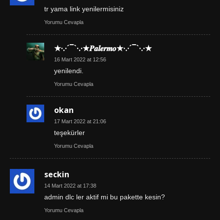
tr yama link yenilermisiniz
Yorumu Cevapla
★·.·´¯`·.·★𝑷𝒂𝒍𝒆𝒓𝒎𝒐★·.·´¯`·.·★
16 Mart 2022 at 12:56
yenilendi.
Yorumu Cevapla
okan
17 Mart 2022 at 21:06
teşekürler
Yorumu Cevapla
seckin
14 Mart 2022 at 17:38
admin dlc ler aktif mi bu pakette kesin?
Yorumu Cevapla