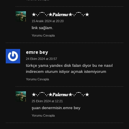
★·.·´¯`·.·★𝑷𝒂𝒍𝒆𝒓𝒎𝒐★·.·´¯`·.·★
15 Aralık 2024 at 20:20
link sağlam.
Yorumu Cevapla
emre bey
24 Ekim 2024 at 20:57
türkçe yama yandex disk falan diyor bu ne nasıl
indirecem oturum istiyor açmak istemiyorum
Yorumu Cevapla
★·.·´¯`·.·★𝑷𝒂𝒍𝒆𝒓𝒎𝒐★·.·´¯`·.·★
25 Ekim 2024 at 12:21
şuan denermisin.emre bey
Yorumu Cevapla