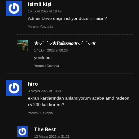
isimli kişi
16 Ekim 2022 at 19:49
Admin Drive erişim istiyor düzeltir misin?
Yorumu Cevapla
★·.·´¯`·.·★𝑷𝒂𝒍𝒆𝒓𝒎𝒐★·.·´¯`·.·★
17 Ekim 2022 at 00:26
yenilendi.
Yorumu Cevapla
hiro
3 Mayıs 2022 at 13:24
ekran kartlarından anlamıyorum acaba amd radeon
r5 230 kaldırır mı?
Yorumu Cevapla
The Best
13 Mayıs 2022 at 21:21