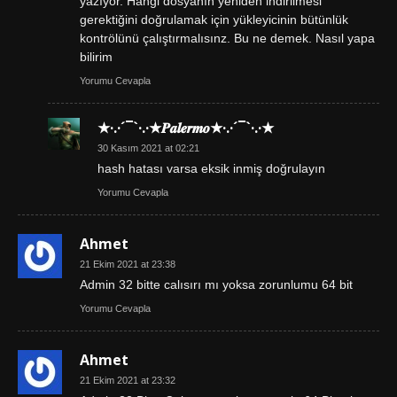
yazıyor. Hangi dosyanın yeniden indirilmesi
gerektiğini doğrulamak için yükleyicinin bütünlük
kontrölünü çalıştırmalısınz. Bu ne demek. Nasıl yapa
bilirim
Yorumu Cevapla
★·.·´¯`·.·★𝑷𝒂𝒍𝒆𝒓𝒎𝒐★·.·´¯`·.·★
30 Kasım 2021 at 02:21
hash hatası varsa eksik inmiş doğrulayın
Yorumu Cevapla
Ahmet
21 Ekim 2021 at 23:38
Admin 32 bitte calısırı mı yoksa zorunlumu 64 bit
Yorumu Cevapla
Ahmet
21 Ekim 2021 at 23:32