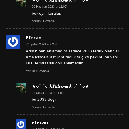
29 Haziran 2023 at 11:07
bekleyin kurulur.
Yorumu Cevapla
Efecan
24 Şubat 2023 at 02:25
Admin ben anlamadım sadece 2033 redux olan var
ama içinden last light redux ta çıktı peki bu ne yani
DLC lermi farklı onu anlamadim
Yorumu Cevapla
★·.·´¯`·.·★𝑷𝒂𝒍𝒆𝒓𝒎𝒐★·.·´¯`·.·★
24 Şubat 2023 at 11:52
bu 2033 değil..
Yorumu Cevapla
efecan
26 Şubat 2023 at 22:29