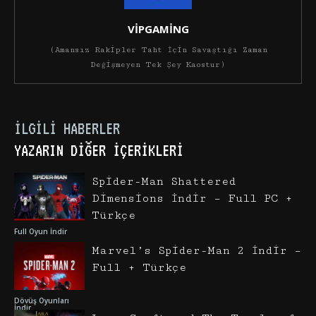
VİPGAMİNG
(Amansız Rakipler Taht İçin Savaştığı Zaman
Değişmeyen Tek Şey Kaostur)
İLGILI HABERLER
YAZARIN DIĞER İÇERIKLERI
Spider-Man Shattered
Dimensions İndir – Full PC +
Türkçe
Full Oyun İndir
Marvel’s Spider-Man 2 İndir –
Full + Türkçe
Dövüş Oyunları
İndir