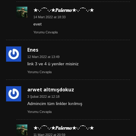
★·.·´¯`·.·★𝑷𝒂𝒍𝒆𝒓𝒎𝒐★·.·´¯`·.·★
14 Mart 2022 at 18:33
evet
Yorumu Cevapla
Enes
12 Mart 2022 at 13:49
link 3 ve 4 ü yeniler misiniz
Yorumu Cevapla
arwet altmışdokuz
3 Şubat 2022 at 12:18
Admincim tüm linkler kırılmış
Yorumu Cevapla
★·.·´¯`·.·★𝑷𝒂𝒍𝒆𝒓𝒎𝒐★·.·´¯`·.·★
11 Mart 2022 at 20:59