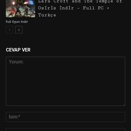
Lara Croft and The Temple of
Osiris İndir – Full PC +
Türkçe
Full Oyun İndir
CEVAP VER