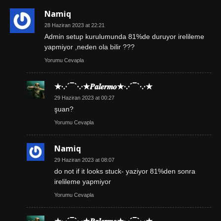
Namiq
28 Haziran 2023 at 22:21
Admin setup kurulumunda 81%de duruyor irelileme
yapmiyor ,neden ola bilir ???
Yorumu Cevapla
★·.·´¯`·.·★𝑷𝒂𝒍𝒆𝒓𝒎𝒐★·.·´¯`·.·★
29 Haziran 2023 at 00:27
şuan?
Yorumu Cevapla
Namiq
29 Haziran 2023 at 08:07
do not if it looks stuck- yaziyor 81%den sonra
irelileme yapmiyor
Yorumu Cevapla
★·.·´¯`·.·★𝑷𝒂𝒍𝒆𝒓𝒎𝒐★·.·´¯`·.·★