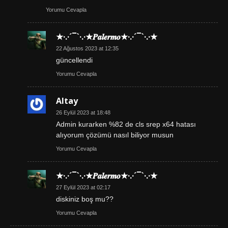
Yorumu Cevapla
★·.·´¯`·.·★𝑷𝒂𝒍𝒆𝒓𝒎𝒐★·.·´¯`·.·★
22 Ağustos 2023 at 12:35
güncellendi
Yorumu Cevapla
Altay
26 Eylül 2023 at 18:48
Admin kurarken %82 de cls srep x64 hatası
alıyorum çözümü nasıl biliyor musun
Yorumu Cevapla
★·.·´¯`·.·★𝑷𝒂𝒍𝒆𝒓𝒎𝒐★·.·´¯`·.·★
27 Eylül 2023 at 02:17
diskiniz boş mu??
Yorumu Cevapla