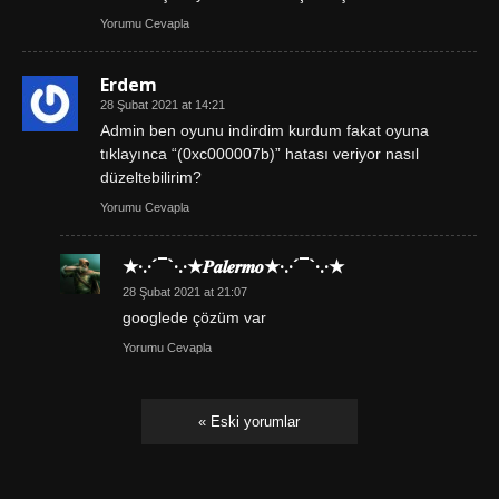
Yorumu Cevapla
Erdem
28 Şubat 2021 at 14:21
Admin ben oyunu indirdim kurdum fakat oyuna
tıklayınca “(0xc000007b)” hatası veriyor nasıl
düzeltebilirim?
Yorumu Cevapla
★·.·´¯`·.·★𝑷𝒂𝒍𝒆𝒓𝒎𝒐★·.·´¯`·.·★
28 Şubat 2021 at 21:07
googlede çözüm var
Yorumu Cevapla
« Eski yorumlar