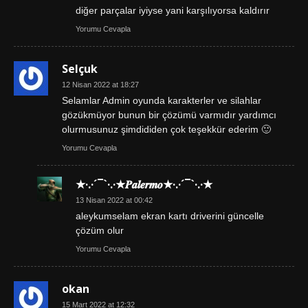
diğer parçalar iyiyse yani karşılıyorsa kaldırır
Yorumu Cevapla
Selçuk
12 Nisan 2022 at 18:27
Selamlar Admin oyunda karakterler ve silahlar
gözükmüyor bunun bir çözümü varmıdır yardımcı
olurmusunuz şimdididen çok teşekkür ederim 🙂
Yorumu Cevapla
★·.·´¯`·.·★𝑷𝒂𝒍𝒆𝒓𝒎𝒐★·.·´¯`·.·★
13 Nisan 2022 at 00:42
aleykumselam ekran kartı driverini güncelle
çözüm olur
Yorumu Cevapla
okan
15 Mart 2022 at 12:32