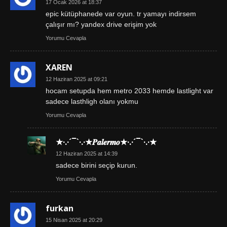
17 Ocak 2026 at 18:37
epic kütüphanede var oyun. tr yamayı indirsem
çalışır mı? yandex drive erişim yok
Yorumu Cevapla
XAREN
12 Haziran 2025 at 09:21
hocam setupda hem metro 2033 hemde lastlight var
sadece lasthligh olanı yokmu
Yorumu Cevapla
★·.·´¯`·.·★𝑷𝒂𝒍𝒆𝒓𝒎𝒐★·.·´¯`·.·★
12 Haziran 2025 at 14:39
sadece birini seçip kurun.
Yorumu Cevapla
furkan
15 Nisan 2025 at 20:29