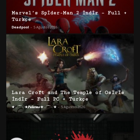
Marvel’s Spider-Man 2 İndir – Full +
Türkçe
Deadpool
-
5 Ağustos 2026
Lara Croft and The Temple of Osiris
İndir – Full PC + Türkçe
★·.·´¯`·.·★𝑷𝒂𝒍𝒆𝒓𝒎𝒐★·.·´¯`·.·★
-
5 Ağustos 2026