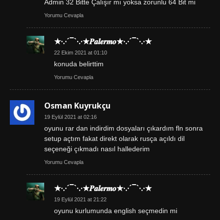
Admin 32 Bitte Çalışır mı yoksa zorunlu 64 Bit mi
Yorumu Cevapla
★·.·´¯`·.·★𝑷𝒂𝒍𝒆𝒓𝒎𝒐★·.·´¯`·.·★
22 Ekim 2021 at 01:10
konuda belirttim
Yorumu Cevapla
Osman Kuyrukçu
19 Eylül 2021 at 02:16
oyunu rar dan indirdim dosyaları çıkardım fln sonra
setup açtım fakat direkt olarak rusça açıldı dil
seçeneği çıkmadı nasıl hallederim
Yorumu Cevapla
★·.·´¯`·.·★𝑷𝒂𝒍𝒆𝒓𝒎𝒐★·.·´¯`·.·★
19 Eylül 2021 at 21:22
oyunu kurlumunda english seçmedin mi