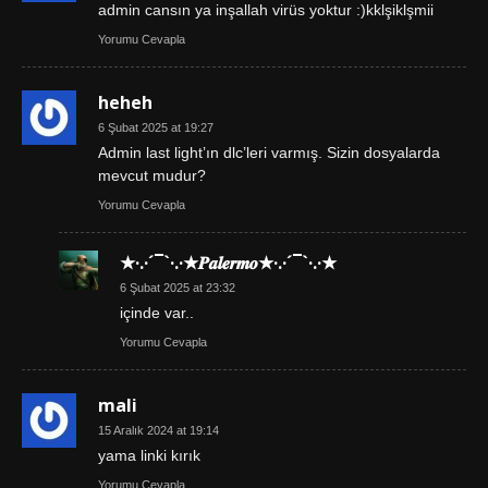
admin cansın ya inşallah virüs yoktur :)kklşiklşmii
Yorumu Cevapla
heheh
6 Şubat 2025 at 19:27
Admin last light’ın dlc’leri varmış. Sizin dosyalarda
mevcut mudur?
Yorumu Cevapla
★·.·´¯`·.·★𝑷𝒂𝒍𝒆𝒓𝒎𝒐★·.·´¯`·.·★
6 Şubat 2025 at 23:32
içinde var..
Yorumu Cevapla
mali
15 Aralık 2024 at 19:14
yama linki kırık
Yorumu Cevapla