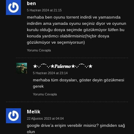
ben
5 Haziran 2024 at 21:15
merhaba ben oyunu torrent indirdi ve yamasınıda
indirdim ama yamada oyunu seçiniz diyor ve oyunun
kurulu olduğu dosya seçimde gözükmüyor lütfen bu
konuda yardımcı olabilirmisiniz(hiçbir dosya
gözükmüyor ve seçemiyorsun)
Yorumu Cevapla
★·.·´¯`·.·★𝑷𝒂𝒍𝒆𝒓𝒎𝒐★·.·´¯`·.·★
5 Haziran 2024 at 23:14
merhaba tüm dosyaları, göster deyin gözükmesi
gerek
Yorumu Cevapla
Melik
22 Ağustos 2023 at 04:04
google drive’a erişim verebilir misiniz? şimdiden sağ
olun