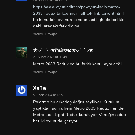
https://www.oyunindir.vip/pc-oyun-indir/metro-
2033-redux-turkce-indir-full-tek-link-torrent.html
bu konudakı oyunun ıcınden last lıght ıle bırlıkte
geldı aradakı fark dlc mı
Yorumu Cevapla
★·.·´¯`·.·★𝑷𝒂𝒍𝒆𝒓𝒎𝒐★·.·´¯`·.·★
27 Şubat 2023 at 00:49
Metro 2033 Redux ve bu farklı konu, aynı değil
Yorumu Cevapla
XeTa
5 Ocak 2024 at 13:51
Palermo bu arkadaş doğru söylüyor. Kurulum
yaptıktan sonra hem Metro 2033 Redux hemde
Metro Last Light Redux kuruluyor. Verdiğin setup
her iki oyunuda içeriyor.