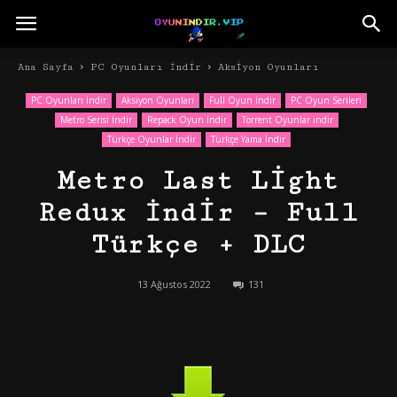
Ana Sayfa
PC Oyunları İndir
Aksiyon Oyunları
PC Oyunları İndir
Aksiyon Oyunları
Full Oyun İndir
PC Oyun Serileri
Metro Serisi İndir
Repack Oyun İndir
Torrent Oyunlar indir
Türkçe Oyunlar İndir
Türkçe Yama İndir
Metro Last Light
Redux İndir – Full
Türkçe + DLC
13 Ağustos 2022
131