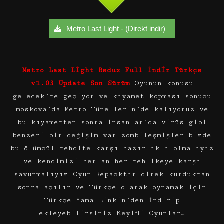
Metro Last Light - (Direkt indir)
Metro Last Light Redux Full İndir Türkçe
v1.03 Update Son Sürüm
Oyunun konusu
gelecek’te geçiyor ve kıyamet kopması sonucu
moskova’da Metro Tünellerin’de kalıyoruz ve
bu kıyametten sonra insanlar’da virüs gibi
benzeri bir değişim var zombileşmişler bizde
bu ölümcül tehdite karşı hazırlıklı olmalıyız
ve kendimizi her an her tehlikeye karşı
savunmalıyız Oyun Repacktır direk kurduktan
sonra açılır ve Türkçe olarak oynamak için
Türkçe Yama Linkin’den İndirip
ekleyebilirsiniz Keyifli Oyunlar…