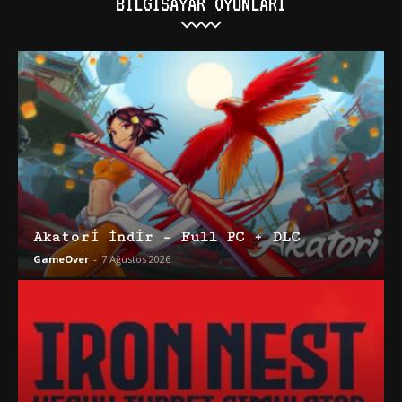
BILGISAYAR OYUNLARI
Akatori İndir – Full PC + DLC
GameOver
-
7 Ağustos 2026