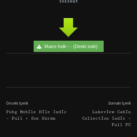
Torrent
Maize İndir - - (Direkt indir)
Facebook
Twitter
Google+
Önceki İçerik
Sonraki İçerik
Pubg Mobile Hile İndir
Lakeview Cabin
– Full + Son Sürüm
Collection İndir –
Full PC