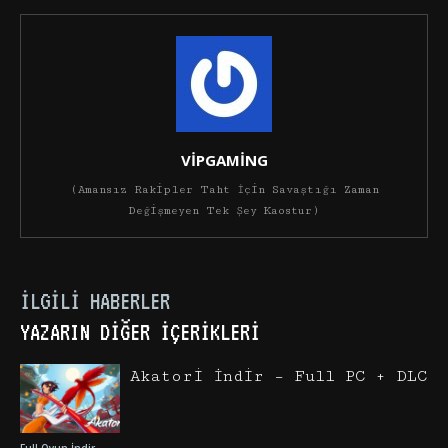
VİPGAMİNG
(Amansız Rakipler Taht İçin Savaştığı Zaman
Değişmeyen Tek Şey Kaostur)
İLGILI HABERLER
YAZARIN DIĞER İÇERIKLERI
Akatori İndir – Full PC + DLC
Full Oyun İndir