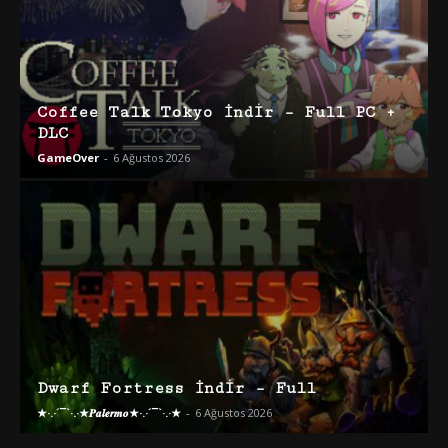
Coffee Talk Tokyo İndir – Full PC +
DLC
GameOver
-
6 Ağustos 2026
Dwarf Fortress İndir – Full
★·.·´¯`·.·★𝑷𝒂𝒍𝒆𝒓𝒎𝒐★·.·´¯`·.·★
-
6 Ağustos 2026