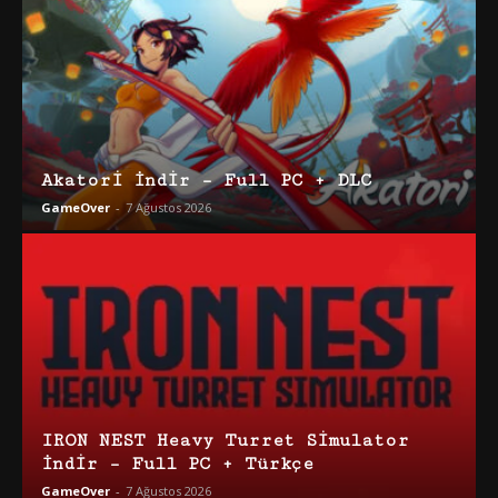
Akatori İndir – Full PC + DLC
GameOver
-
7 Ağustos 2026
IRON NEST Heavy Turret Simulator
İndir – Full PC + Türkçe
GameOver
-
7 Ağustos 2026