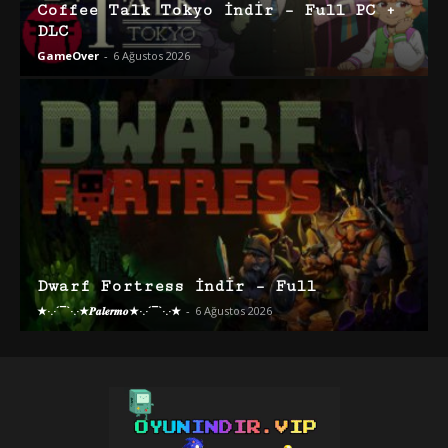
Coffee Talk Tokyo İndir – Full PC +
DLC
GameOver
-
6 Ağustos 2026
Dwarf Fortress İndir – Full
★·.·´¯`·.·★𝑷𝒂𝒍𝒆𝒓𝒎𝒐★·.·´¯`·.·★
-
6 Ağustos 2026