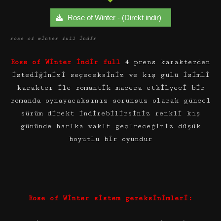
Rose of Winter - (Direkt indir)
rose of winter full indir
Rose of Winter indir full
4 prens karakterden
istediğinizi seçeceksiniz ve kış gülü isimli
karakter ile romantik macera etkilyeci bir
romanda oynayacaksınız sorunsuz olarak güncel
sürüm direkt indirebilirsiniz renkli kış
gününde harika vakit geçireceğiniz düşük
boyutlu bir oyundur
Rose of Winter sistem gereksinimleri: