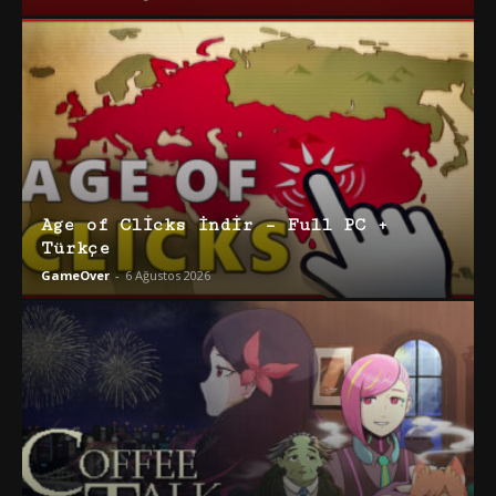
Age of Clicks İndir – Full PC +
Türkçe
GameOver
-
6 Ağustos 2026