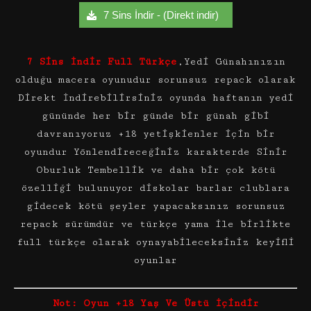
7 Sins İndir - (Direkt indir)
7 Sins İndir Full Türkçe
,Yedi Günahınızın
olduğu macera oyunudur sorunsuz repack olarak
Direkt İndirebilirsiniz oyunda haftanın yedi
gününde her bir günde bir günah gibi
davranıyoruz +18 yetişkienler için bir
oyundur Yönlendireceğiniz karakterde Sinir
Oburluk Tembellik ve daha bir çok kötü
özelliği bulunuyor diskolar barlar clublara
gidecek kötü şeyler yapacaksınız sorunsuz
repack sürümdür ve türkçe yama ile birlikte
full türkçe olarak oynayabileceksiniz keyifli
oyunlar
Not: Oyun +18 Yaş Ve Üstü İçindir