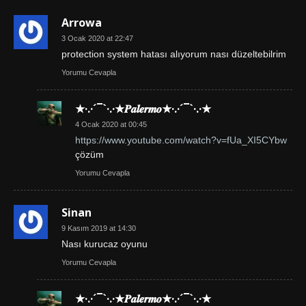
Arrowa
3 Ocak 2020 at 22:47
protection system hatası alıyorum nası düzeltebilrim
Yorumu Cevapla
★·.·´¯`·.·★𝑷𝒂𝒍𝒆𝒓𝒎𝒐★·.·´¯`·.·★
4 Ocak 2020 at 00:45
https://www.youtube.com/watch?v=fUa_XI5CYbw
çözüm
Yorumu Cevapla
Sinan
9 Kasım 2019 at 14:30
Nası kurucaz oyunu
Yorumu Cevapla
★·.·´¯`·.·★𝑷𝒂𝒍𝒆𝒓𝒎𝒐★·.·´¯`·.·★