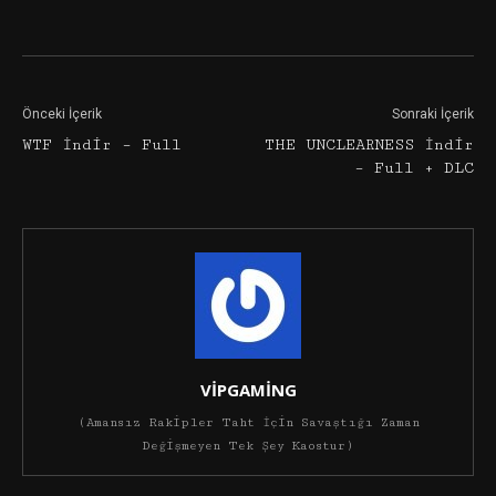
Facebook
Twitter
Google+
Önceki İçerik
Sonraki İçerik
WTF İndir – Full
THE UNCLEARNESS İndir
– Full + DLC
VİPGAMİNG
(Amansız Rakipler Taht İçin Savaştığı Zaman
Değişmeyen Tek Şey Kaostur)