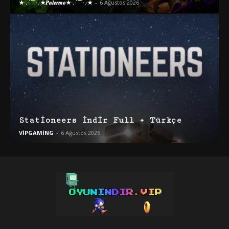
★·.·´¯`·.·★𝑷𝒂𝒍𝒆𝒓𝒎𝒐★·.·´¯`·.·★
-
6 Ağustos 2026
Stationeers İndir Full + Türkçe
VİPGAMİNG
-
6 Ağustos 2026