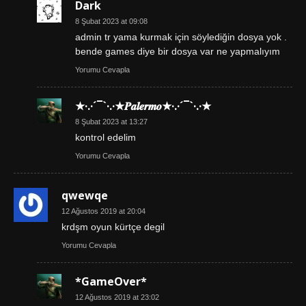
Dark
8 Şubat 2023 at 09:08
admin tr yama kurmak için söylediğin dosya yok .
bende games diye bir dosya var ne yapmalıyım
Yorumu Cevapla
★·.·´¯`·.·★𝑷𝒂𝒍𝒆𝒓𝒎𝒐★·.·´¯`·.·★
8 Şubat 2023 at 13:27
kontrol edelim
Yorumu Cevapla
qwewqe
12 Ağustos 2019 at 20:04
krdşm oyun kürtçe degil
Yorumu Cevapla
*GameOver*
12 Ağustos 2019 at 23:02