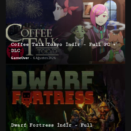
Coffee Talk Tokyo İndir – Full PC +
DLC
GameOver
-
6 Ağustos 2026
Dwarf Fortress İndir – Full