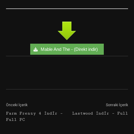
Mable And The - (Direkt indir)
Facebook
Twitter
Google+
Önceki İçerik
Sonraki İçerik
Farm Frenzy 4 İndir –
Lastwood İndir – Full
Full PC