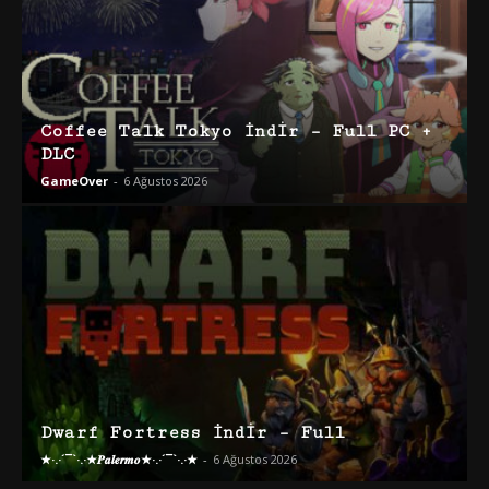
Coffee Talk Tokyo İndir – Full PC +
DLC
GameOver
-
6 Ağustos 2026
Dwarf Fortress İndir – Full
★·.·´¯`·.·★𝑷𝒂𝒍𝒆𝒓𝒎𝒐★·.·´¯`·.·★
-
6 Ağustos 2026