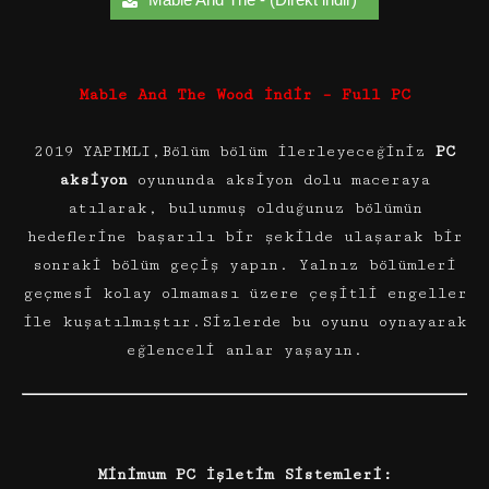
Mable And The Wood İndir – Full PC
2019 YAPIMLI,Bölüm bölüm ilerleyeceğiniz
PC
aksiyon
oyununda aksiyon dolu maceraya
atılarak, bulunmuş olduğunuz bölümün
hedeflerine başarılı bir şekilde ulaşarak bir
sonraki bölüm geçiş yapın. Yalnız bölümleri
geçmesi kolay olmaması üzere çeşitli engeller
ile kuşatılmıştır.Sizlerde bu oyunu oynayarak
eğlenceli anlar yaşayın.
Minimum PC İşletim Sistemleri: