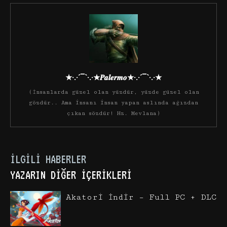
★·.·´¯`·.·★𝑷𝒂𝒍𝒆𝒓𝒎𝒐★·.·´¯`·.·★
(İnsanlarda güzel olan yüzdür, yüzde güzel olan
gözdür.. Ama insanı insan yapan aslında ağızdan
çıkan sözdür! Hz. Mevlana)
İLGILI HABERLER
YAZARIN DIĞER İÇERIKLERI
Akatori İndir – Full PC + DLC