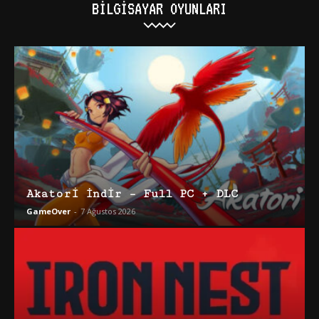
BILGISAYAR OYUNLARI
Akatori İndir – Full PC + DLC
GameOver
-
7 Ağustos 2026