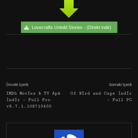
Lovecrafts Untold Stories - (Direkt indir)
Facebook
Twitter
Google+
Önceki İçerik
Sonraki İçerik
IMDb Movies & TV Apk
Of Bird and Cage İndir
İndir – Full Pro
– Full PC
v8.7.1.108710400