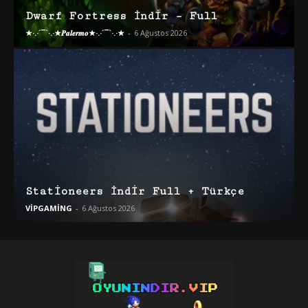
Dwarf Fortress İndir – Full
★·.·´¯`·.·★𝑷𝒂𝒍𝒆𝒓𝒎𝒐★·.·´¯`·.·★
-
6 Ağustos 2026
Stationeers İndir Full + Türkçe
VİPGAMİNG
-
6 Ağustos 2026