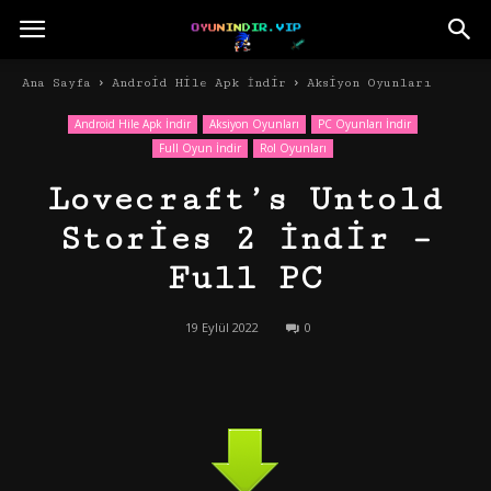
Ana Sayfa
Android Hile Apk İndir
Aksiyon Oyunları
Android Hile Apk İndir
Aksiyon Oyunları
PC Oyunları İndir
Full Oyun İndir
Rol Oyunları
Lovecraft’s Untold
Stories 2 İndir –
Full PC
19 Eylül 2022
0