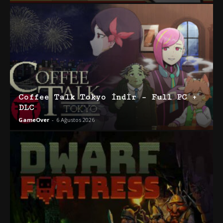
Coffee Talk Tokyo İndir – Full PC +
DLC
GameOver
-
6 Ağustos 2026