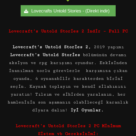
Lovecrafts Untold Stories - (Direkt indir)
Lovecraft’s Untold Stories 2 İndir – Full PC
Lovecraft’s Untold Stories 2,
2019 yapımı
Lovecraft’s Untold Stories
bölümünün devamı
aksiyon ve rpg karışımı oyundur. Eskisinden
inanılmaz zorlu görevlerle karşımıza çıkan
oyunda, 6 oynanabilir karakterden birini
seçin. Kaynak toplayın ve kendi silahınızı
yaratın! Tılsım ve sihirden yaralanın, her
hamlenizin son aşamanız olabileceği karanlık
diyara dalın!
İyi Oyunlar.
Lovecraft’s Untold Stories 2 PC Minimum
Sistem vb Gereksinimi: