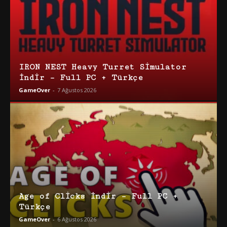
IRON NEST Heavy Turret Simulator
İndir – Full PC + Türkçe
GameOver
-
7 Ağustos 2026
Age of Clicks İndir – Full PC +
Türkçe
GameOver
-
6 Ağustos 2026