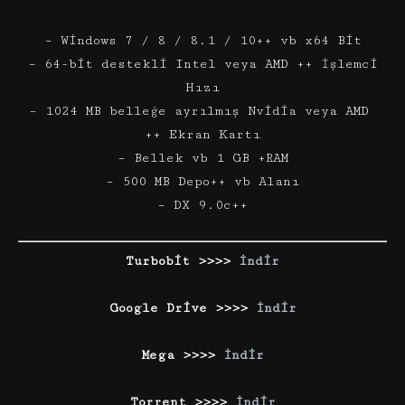
– Windows 7 / 8 / 8.1 / 10++ vb x64 Bit
– 64-bit destekli Intel veya AMD ++ İşlemci
Hızı
– 1024 MB belleğe ayrılmış Nvidia veya AMD
++ Ekran Kartı
– Bellek vb 1 GB +RAM
– 500 MB Depo++ vb Alanı
– DX 9.0c++
Turbobit >>>>
İndir
Google Drive >>>>
İndir
Mega >>>>
İndir
Torrent >>>>
İndir