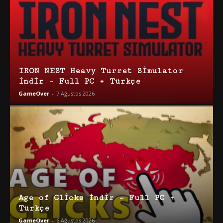
IRON NEST Heavy Turret Simulator
İndir – Full PC + Türkçe
GameOver
-
7 Ağustos 2026
Age of Clicks İndir – Full PC +
Türkçe
GameOver
-
6 Ağustos 2026