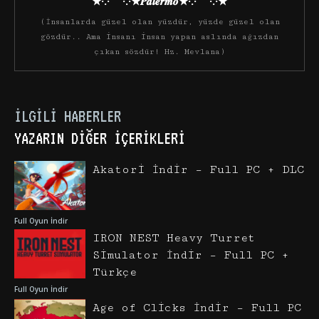
★·.·´¯`·.·★𝑷𝒂𝒍𝒆𝒓𝒎𝒐★·.·´¯`·.·★
(İnsanlarda güzel olan yüzdür, yüzde güzel olan
gözdür.. Ama insanı insan yapan aslında ağızdan
çıkan sözdür! Hz. Mevlana)
İLGILI HABERLER
YAZARIN DIĞER İÇERIKLERI
Akatori İndir – Full PC + DLC
Full Oyun İndir
IRON NEST Heavy Turret
Simulator İndir – Full PC +
Türkçe
Full Oyun İndir
Age of Clicks İndir – Full PC