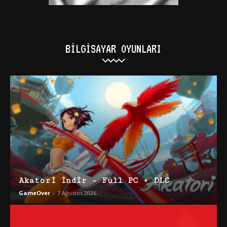
BILGISAYAR OYUNLARI
Akatori İndir – Full PC + DLC
GameOver
-
7 Ağustos 2026