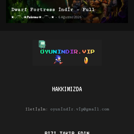
Dwarf Fortress İndir – Full
★·.·´¯`·.·★𝑷𝒂𝒍𝒆𝒓𝒎𝒐★·.·´¯`·.·★
-
6 Ağustos 2026
HAKKIMIZDA
İletişim:
oyunindir.vip@gmail.com
BIZI TAKIP EDIN