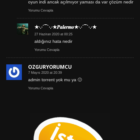
oyun indi ancak açılmıyor yaması da var çözüm nedir
Yorumu Cevapla
★·.·´¯`·.·★𝑷𝒂𝒍𝒆𝒓𝒎𝒐★·.·´¯`·.·★
27 Haziran 2020 at 00:25
aldığınız hata nedir
Yorumu Cevapla
OZGURYORUMCU
7 Mayıs 2020 at 20:39
admin torrent yok mu ya 🙁
Yorumu Cevapla