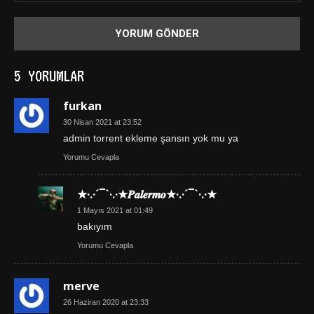
5 YORUMLAR
furkan
30 Nisan 2021 at 23:52
admin torrent ekleme şansın yok mu ya
Yorumu Cevapla
★·.·´¯`·.·★𝑷𝒂𝒍𝒆𝒓𝒎𝒐★·.·´¯`·.·★
1 Mayıs 2021 at 01:49
bakıyım
Yorumu Cevapla
merve
26 Haziran 2020 at 23:33