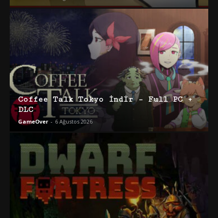
Coffee Talk Tokyo İndir – Full PC +
DLC
GameOver
-
6 Ağustos 2026