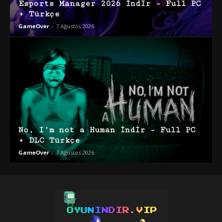
Esports Manager 2026 İndir – Full PC
+ Türkçe
GameOver
-
7 Ağustos 2026
No, I’m not a Human İndir – Full PC
+ DLC Türkçe
GameOver
-
7 Ağustos 2026