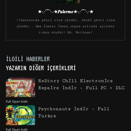
★·.·´¯`·.·★𝑷𝒂𝒍𝒆𝒓𝒎𝒐★·.·´¯`·.·★
(İnsanlarda güzel olan yüzdür, yüzde güzel olan
gözdür.. Ama insanı insan yapan aslında ağızdan
çıkan sözdür! Hz. Mevlana)
İLGILI HABERLER
YAZARIN DIĞER İÇERIKLERI
ReStory Chill Electronics
Repairs İndir – Full PC + DLC
Full Oyun İndir
Psychonauts İndir – Full
Türkçe
Full Oyun İndir