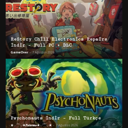
ReStory Chill Electronics Repairs
İndir – Full PC + DLC
GameOver
-
7 Ağustos 2026
Psychonauts İndir – Full Türkçe
★·.·´¯`·.·★𝑷𝒂𝒍𝒆𝒓𝒎𝒐★·.·´¯`·.·★
-
7 Ağustos 2026