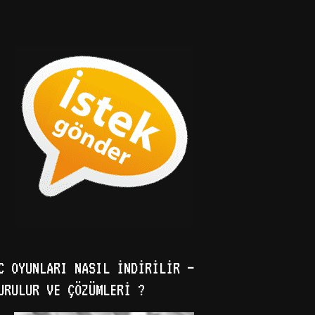
C OYUNLARI NASIL İNDIRILIR –
URULUR VE ÇÖZÜMLERI ?