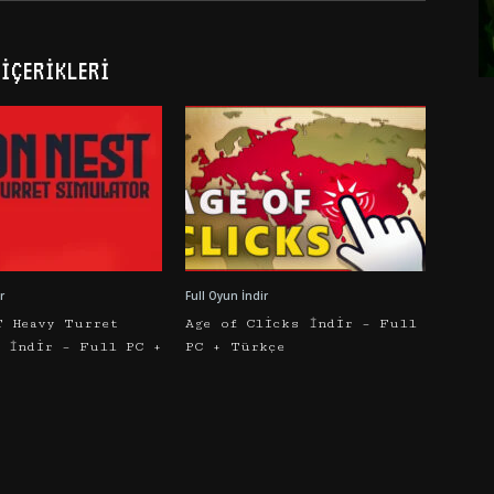
İÇERIKLERI
r
Full Oyun İndir
T Heavy Turret
Age of Clicks İndir – Full
r İndir – Full PC +
PC + Türkçe