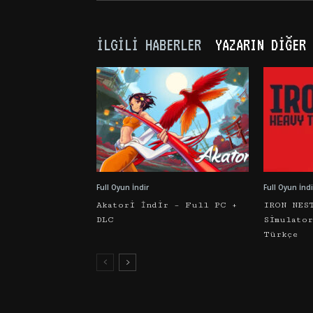
İLGILI HABERLER
YAZARIN DIĞER 
Full Oyun İndir
Full Oyun İndi
Akatori İndir – Full PC +
IRON NES
DLC
Simulato
Türkçe