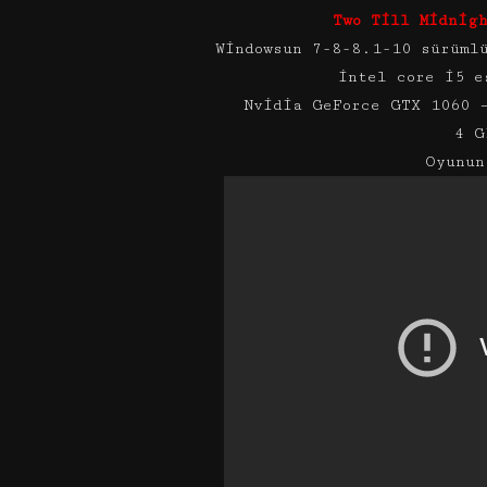
Two Till Midnig
Windowsun 7-8-8.1-10 sürüml
intel core i5 e
Nvidia GeForce GTX 1060 
4 G
Oyunun