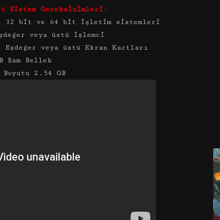
ht Sistem Gereksinimleri:
ü 32 bit ve 64 bit işletim sistemleri
şdeğer veya üstü işlemci
– Eşdeğer veya üstü Ekran Kartları
B Ram Bellek
 Boyutu 2.54 GB