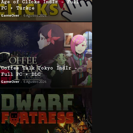
Age of Clicks İndir – Full
PC + Türkçe
GameOver
-
6 Ağustos 2026
Coffee Talk Tokyo İndir –
Full PC + DLC
GameOver
-
6 Ağustos 2026