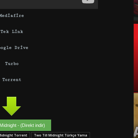
Mediafire
Tek Link
oogle Drive
Turbo
Torrent
Midnight - (Direkt indir)
Midnight Torrent
Two Till Midnight Türkçe Yama