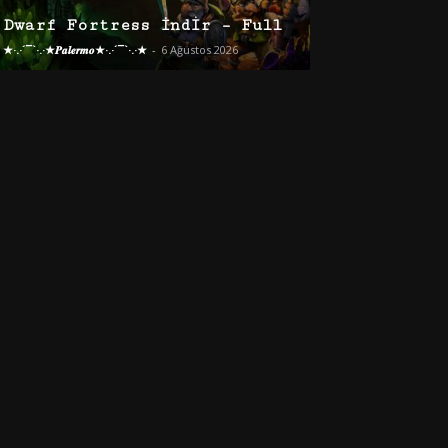
Dwarf Fortress İndir – Full
★·.·´¯`·.·★𝑷𝒂𝒍𝒆𝒓𝒎𝒐★·.·´¯`·.·★
-
6 Ağustos 2026