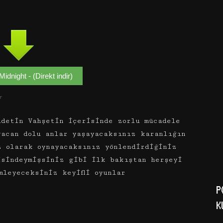
Midnight - (Direkt indir)
r
detin Vahşetin içerisinde zorlu mücadele
yacan dolu anlar yaşayacaksınız karanlığın
z olarak oynayacaksınız yönlendirdiğiniz
isindeymişsiniz gibi ilk bakıştan herşeyi
mleyeceksiniz keyifli oyunlar
P
K