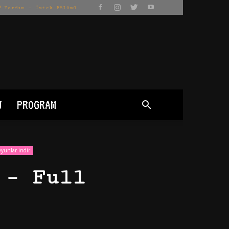
Yardım – İstek Bölümü
J
PROGRAM
yunlar indir
 – Full