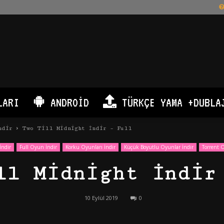
LARI
ANDROID
TÜRKÇE YAMA +DUBLA
ndir
Two Till Midnight İndir – Full
İndir
Full Oyun İndir
Korku Oyunları İndir
Küçük Boyutlu Oyunlar İndir
Torrent O
ll Midnight İndir
10 Eylül 2019
0