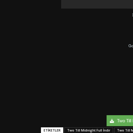
G
Two Till 
ETIKETLER
Two Till Midnight Full İndir
Two Till 