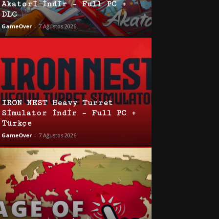
Akatori İndir – Full PC +
DLC
GameOver
-
7 Ağustos 2026
IRON NEST Heavy Turret
Simulator İndir – Full PC +
Türkçe
GameOver
-
7 Ağustos 2026