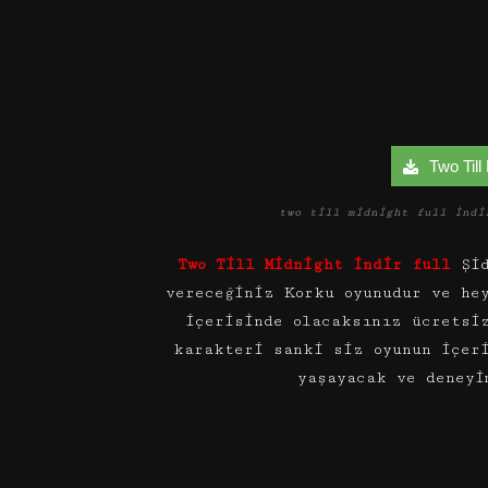
Two Till 
two till midnight full indi
Two Till Midnight indir full
Şid
vereceğiniz Korku oyunudur ve he
içerisinde olacaksınız ücretsi
karakteri sanki siz oyunun içer
yaşayacak ve deneyi