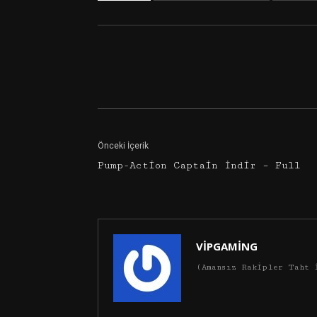
Facebook
Twitter
Önceki İçerik
Pump-Action Captain İndir – Full
VİPGAMİNG
(Amansız Rakipler Taht 