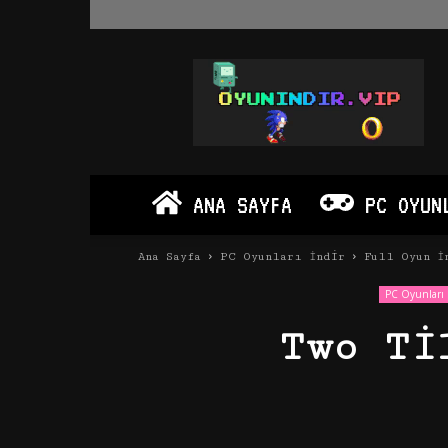
Oyun
İndir
Vip
–
Program
İndir
Full
ANA SAYFA
PC OYUN
PC
Ve
Android
Ana Sayfa
PC Oyunları İndir
Full Oyun İ
Apk
PC Oyunları 
Two Ti