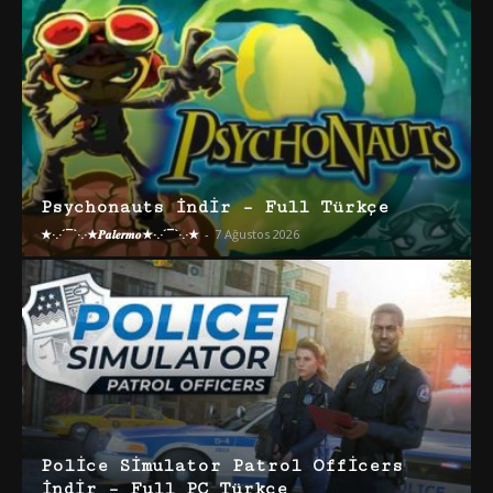
Psychonauts İndir – Full Türkçe
★·.·´¯`·.·★𝑷𝒂𝒍𝒆𝒓𝒎𝒐★·.·´¯`·.·★
-
7 Ağustos 2026
Police Simulator Patrol Officers
İndir – Full PC Türkçe