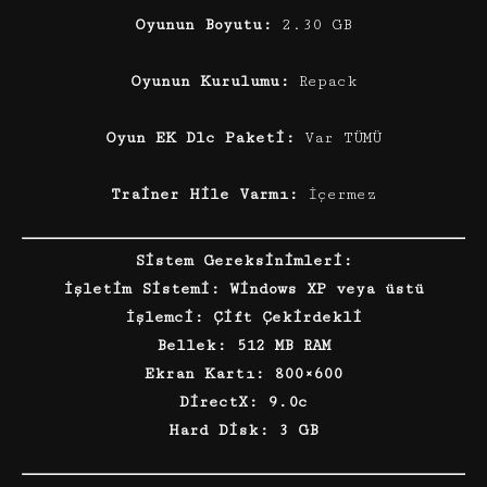
Oyunun Boyutu:
2.30 GB
Oyunun Kurulumu:
Repack
Oyun EK Dlc Paketi:
Var TÜMÜ
Trainer Hile Varmı:
İçermez
Sistem Gereksinimleri:
İşletim Sistemi: Windows XP veya üstü
İşlemci: Çift Çekirdekli
Bellek: 512 MB RAM
Ekran Kartı: 800×600
DirectX: 9.0c
Hard Disk: 3 GB