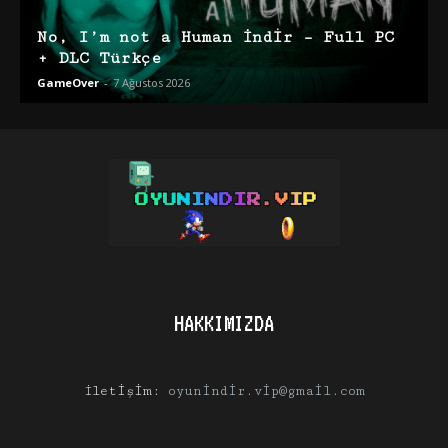
No, I’m not a Human İndir – Full PC
+ DLC Türkçe
GameOver
-
7 Ağustos 2026
HAKKIMIZDA
İletişim:
oyunindir.vip@gmail.com