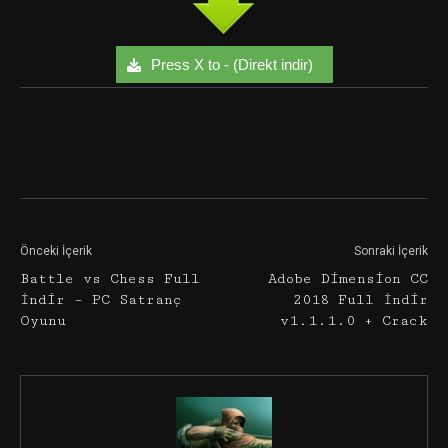
Press X to - (Direkt indir)
Facebook
Twitter
Google+
Önceki İçerik
Sonraki İçerik
Battle vs Chess Full
Adobe Dimension CC
İndir – PC Satranç
2018 Full İndir
Oyunu
v1.1.1.0 + Crack