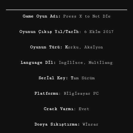
Game Oyun Adı:
Press X to Not Die
Oyunun Çıkış Yıl/Tarih
: 6 Ekim 2017
Oyunun Türü: K
orku, Aksiyon
Language Dil:
İngilizce, Multilang
Serial Key: T
am Sürüm
Platformu
: Bilgisayar PC
Crack Varmı
: Evet
Dosya Sıkıştırma:
Winrar