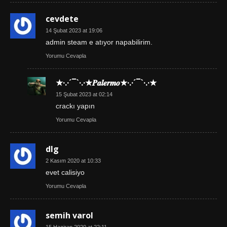
cevdete
14 Şubat 2023 at 19:06
admin steam e atıyor napabilirim.
Yorumu Cevapla
★·.·´¯`·.·★𝑷𝒂𝒍𝒆𝒓𝒎𝒐★·.·´¯`·.·★
15 Şubat 2023 at 02:14
crackı yapın
Yorumu Cevapla
dlg
2 Kasım 2020 at 10:33
evet calisiyo
Yorumu Cevapla
semih varol