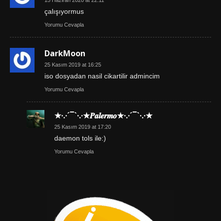
15 Haziran 2020 at 22:11
çalışıyormus
Yorumu Cevapla
DarkMoon
25 Kasım 2019 at 16:25
iso dosyadan nasil cikartilir admincim
Yorumu Cevapla
★·.·´¯`·.·★𝑷𝒂𝒍𝒆𝒓𝒎𝒐★·.·´¯`·.·★
25 Kasım 2019 at 17:20
daemon tols ile:)
Yorumu Cevapla