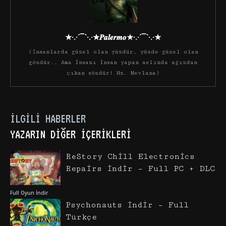
★·.·´¯`·.·★𝑷𝒂𝒍𝒆𝒓𝒎𝒐★·.·´¯`·.·★
(İnsanlarda güzel olan yüzdür, yüzde güzel olan
gözdür.. Ama insanı insan yapan aslında ağızdan
çıkan sözdür! Hz. Mevlana)
İLGILI HABERLER
YAZARIN DIĞER İÇERIKLERI
ReStory Chill Electronics
Repairs İndir – Full PC + DLC
Full Oyun İndir
Psychonauts İndir – Full
Türkçe