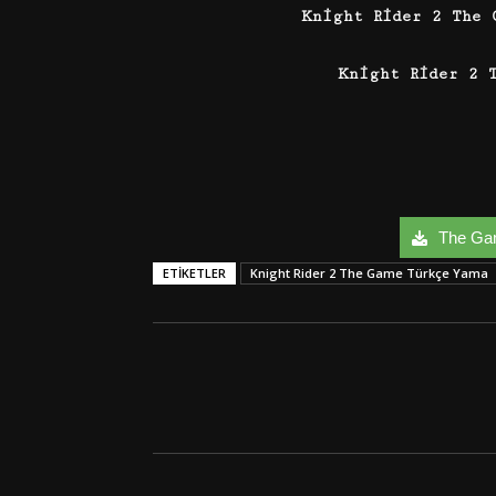
Kn
i
ght Rider 2 The
Kn
i
ght Rider 2 
The Game
ETIKETLER
Knight Rider 2 The Game Türkçe Yama
Facebook
Twitter