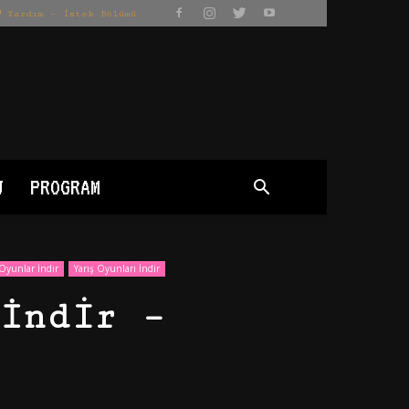
Yardım – İstek Bölümü
J
PROGRAM
Oyunlar İndir
Yarış Oyunları İndir
İndir –