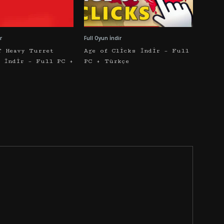
r
Full Oyun İndir
T Heavy Turret
Age of Clicks İndir – Full
r İndir – Full PC +
PC + Türkçe