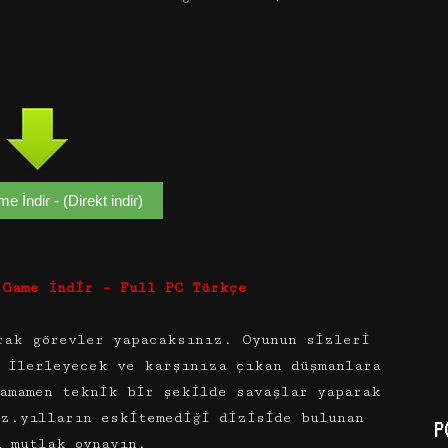
 İndir - (Direkt indir)
 Game İndir – Full PC Türkçe
rak görevler yapacaksınız. Oyunun sizleri
u ilerleyecek ve karşınıza çıkan düşmanlara
amamen teknik bir şekilde savaşlar yaparak
ız.yılların eskitemediği diziside bulunan
P
u mutlak oynayın.