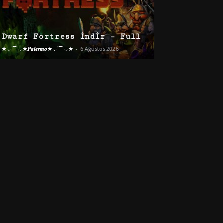
Dwarf Fortress İndir – Full
★·.·´¯`·.·★𝑷𝒂𝒍𝒆𝒓𝒎𝒐★·.·´¯`·.·★
-
6 Ağustos 2026