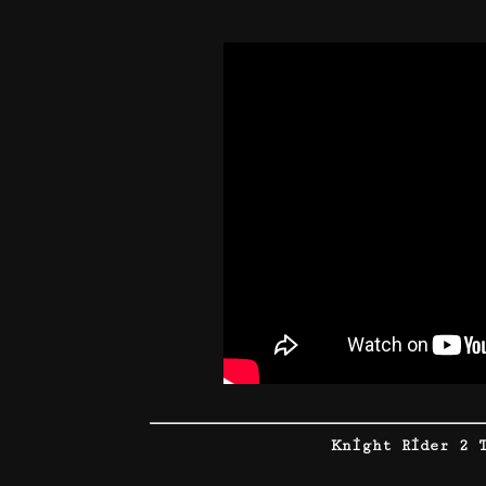
K
n
i
ght Rider 2 