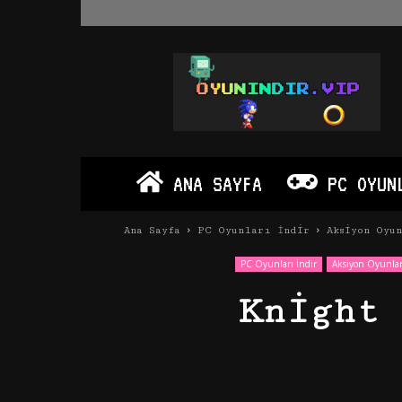
Oyun
İndir
Vip
–
Program
İndir
Full
ANA SAYFA
PC OYUN
PC
Ve
Android
Ana Sayfa
PC Oyunları İndir
Aksiyon Oyu
Apk
PC Oyunları İndir
Aksiyon Oyunlar
Knight