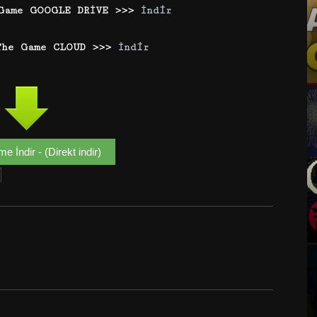
 Game GOOGLE DRİVE >>>
İndir
The Game CLOUD >>>
İndir
 İndir - (Direkt indir)
Google+
Email