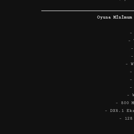
Oyuna Minimum
–
– 
–
–
– W
–
–
–
– 
– 800 
– DX8.1 Ek
– 128