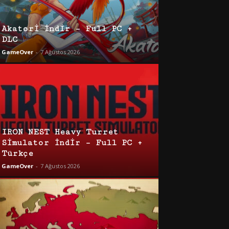
Akatori İndir – Full PC +
DLC
GameOver
-
7 Ağustos 2026
IRON NEST Heavy Turret
Simulator İndir – Full PC +
Türkçe
GameOver
-
7 Ağustos 2026