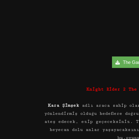
The Game
Kn
i
ght Rider 2 The
Kara Şimşek
adlı araca sahip ola
yönlendirmiş olduğu hedeflere doğr
ateş edecek, ezip geçeceksiniz. T
heyecan dolu anlar yaşayacaksın
bu,oyun