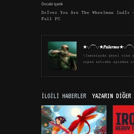
Önceki İçerik
Driver You Are The Wheelman İndir 
Full PC
★·.·´¯`·.·★𝑷𝒂𝒍𝒆𝒓𝒎𝒐★·.·´¯`
(İnsanlarda güzel olan y
yapan aslında ağızdan ç
İLGILI HABERLER
YAZARIN DIĞER 