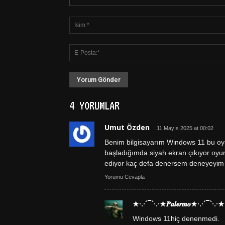
4 YORUMLAR
Umut Özden
11 Mayıs 2025 at 00:02
Benim bilgisayarım Windows 11 bu oy
başladığımda siyah ekran çıkıyor oy
ediyor kaç defa denersem deneyeyim
Yorumu Cevapla
★·.·´¯`·.·★𝑷𝒂𝒍𝒆𝒓𝒎𝒐★·.·´¯`·.·★
Windows 11hiç denenmedi.