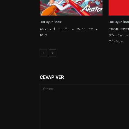
Full Oyun İndir
Full Oyun İndi
Akatori İndir – Full PC +
IRON NES
DLC
Simulato
Türkçe
CEVAP VER