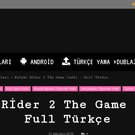
LARI
ANDROID
TÜRKÇE YAMA +DUBLA
nları
Knight Rider 2 The Game İndir – Full Türkçe
ı
Full Oyun İndir
Küçük Boyutlu Oyunlar İndir
Simülasyon Oyunları İndir
Türkçe 
 Rider 2 The Game 
Full Türkçe
31 Ağustos 2019
4