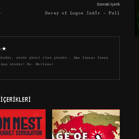
Sonraki İçerik
–
Decay of Logos İndir – Full
·.·★
üzdür, yüzde güzel olan gözdür.. Ama insanı insan
ıkan sözdür! Hz. Mevlana)
İÇERIKLERI