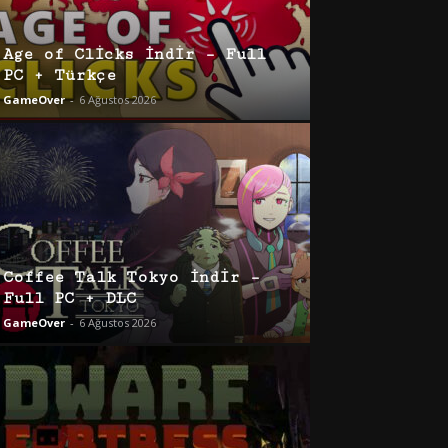
Age of Clicks İndir – Full
PC + Türkçe
GameOver
-
6 Ağustos 2026
Coffee Talk Tokyo İndir –
Full PC + DLC
GameOver
-
6 Ağustos 2026