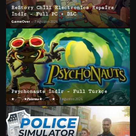
ReStory Chill Electronics Repairs
İndir – Full PC + DLC
GameOver
-
7 Ağustos 2026
Psychonauts İndir – Full Türkçe
★·.·´¯`·.·★𝑷𝒂𝒍𝒆𝒓𝒎𝒐★·.·´¯`·.·★
-
7 Ağustos 2026