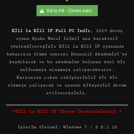
Kill la Kill - (Direkt indir)
Kill la Kill IF Full PC İndir,
2019 dövüş
oyunu Ryuko Matoi isimli ana karakteri
yönlendireceğiniz Kill la Kill IF oyununda
babanızın ölümü sonrası Honnouji Akademisi’ne
kaydolacak ve bu akademide bulunan özel bir
üniformaya ulaşmaya çalışacaksınız.
Karşınıza çıkan rakiplerinizi bir bir
elemeye çalışacak ve oyunun hikayesini devam
ettireceksiniz.
*Kill la Kill IF Sistem Gereksinimleri *
İşletim Sistemi: Windows 7 / 8 8.1 10