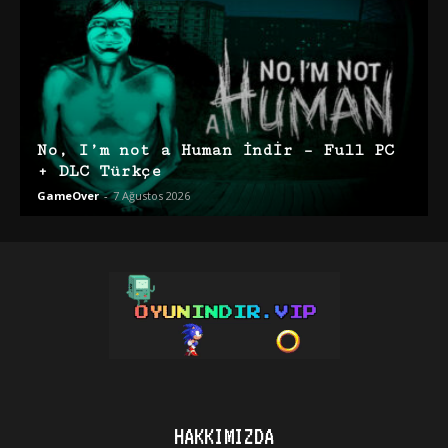
No, I’m not a Human İndir – Full PC
+ DLC Türkçe
GameOver
-
7 Ağustos 2026
HAKKIMIZDA