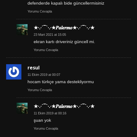
defenderde kapalı bide güncellermisiniz
Yorumu Cevapla
★·.·´¯`·.·★𝑷𝒂𝒍𝒆𝒓𝒎𝒐★·.·´¯`·.·★
23 Mart 2021 at 15:05
ekran kartı driveriniz güncell mi.
Yorumu Cevapla
resul
11 Ekim 2019 at 00:07
hocam türkçe yama destekliyormu
Yorumu Cevapla
★·.·´¯`·.·★𝑷𝒂𝒍𝒆𝒓𝒎𝒐★·.·´¯`·.·★
11 Ekim 2019 at 00:16
şuan yok
Yorumu Cevapla