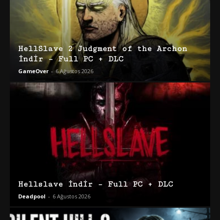
HellSlave 2 Judgment of the Archon
İndir – Full PC + DLC
GameOver
-
6 Ağustos 2026
Hellslave İndir – Full PC + DLC
Deadpool
-
6 Ağustos 2026