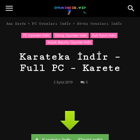
Ana Sayfa
PC Oyunları İndir
Dövüş Oyunları İndir
PC Oyunları İndir
Dövüş Oyunları İndir
Full Oyun İndir
Küçük Boyutlu Oyunlar İndir
Karateka İndir –
Full PC – Karete
2 Eylül 2019
0
Karateka İndir - - (Direkt indir)