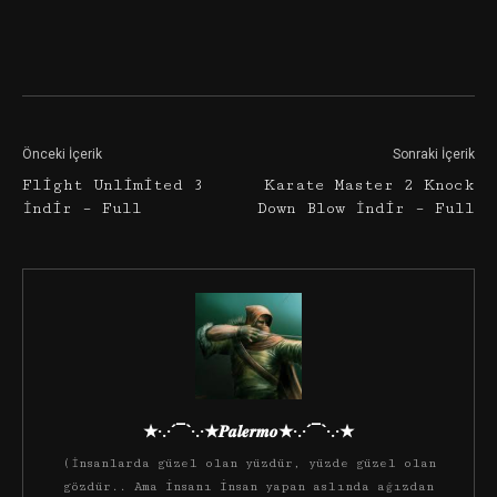
Facebook
Twitter
Google+
Önceki İçerik
Sonraki İçerik
Flight Unlimited 3
Karate Master 2 Knock
İndir – Full
Down Blow İndir – Full
★·.·´¯`·.·★𝑷𝒂𝒍𝒆𝒓𝒎𝒐★·.·´¯`·.·★
(İnsanlarda güzel olan yüzdür, yüzde güzel olan
gözdür.. Ama insanı insan yapan aslında ağızdan