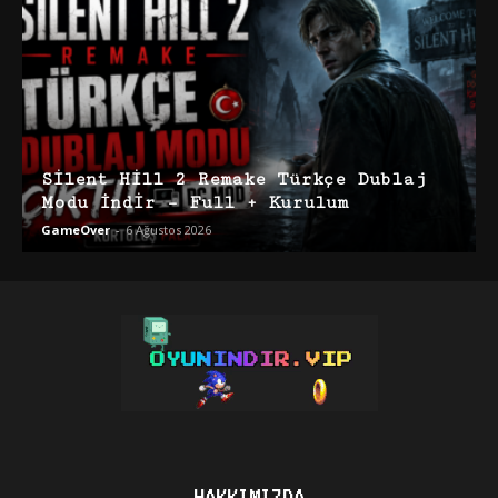
Silent Hill 2 Remake Türkçe Dublaj
Modu İndir – Full + Kurulum
GameOver
-
6 Ağustos 2026
HAKKIMIZDA