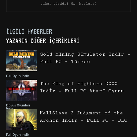
çıkan sözdür! Hz. Mevlana)
İLGILI HABERLER
YAZARIN DIĞER İÇERIKLERI
Gold Mining Simulator İndir –
Full PC + Türkçe
Full Oyun İndir
The King of Fighters 2000
İndir – Full PC Atari Oyunu
Dövüş Oyunları
İndir
HellSlave 2 Judgment of the
Archon İndir – Full PC + DLC
Full Oyun İndir