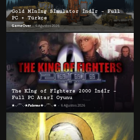
Gold Mining Simulator İndir – Full
PC + Türkçe
GameOver
-
6 Ağustos 2026
The King of Fighters 2000 İndir –
Full PC Atari Oyunu
★·.·´¯`·.·★𝑷𝒂𝒍𝒆𝒓𝒎𝒐★·.·´¯`·.·★
-
6 Ağustos 2026