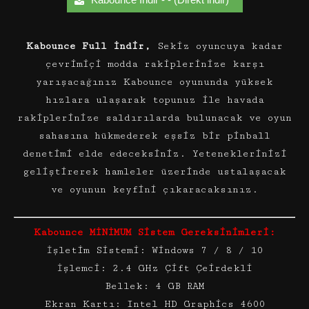
Kabounce Full İndir,
Sekiz oyuncuya kadar
çevrimiçi modda rakiplerinize karşı
yarışacağınız Kabounce oyununda yüksek
hızlara ulaşarak topunuz ile havada
rakiplerinize saldırılarda bulunacak ve oyun
sahasına hükmederek eşsiz bir pinball
denetimi elde edeceksiniz. Yeteneklerinizi
geliştirerek hamleler üzerinde ustalaşacak
ve oyunun keyfini çıkaracaksınız.
Kabounce MİNİMUM Sistem Gereksinimleri:
İşletim Sistemi: Windows 7 / 8 / 10
İşlemci: 2.4 GHz Çift Çeirdekli
Bellek: 4 GB RAM
Ekran Kartı: Intel HD Graphics 4600