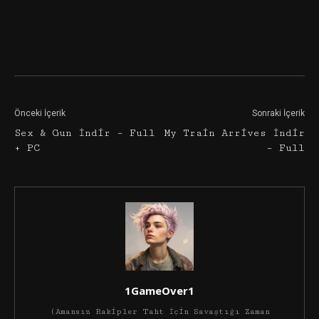
Facebook
Twitter
Google+
Önceki İçerik
Sonraki İçerik
Sex & Gun İndir – Full
My Train Arrives İndir
+ PC
– Full
1GameOver1
(Amansız Rakipler Taht İçin Savaştığı Zaman