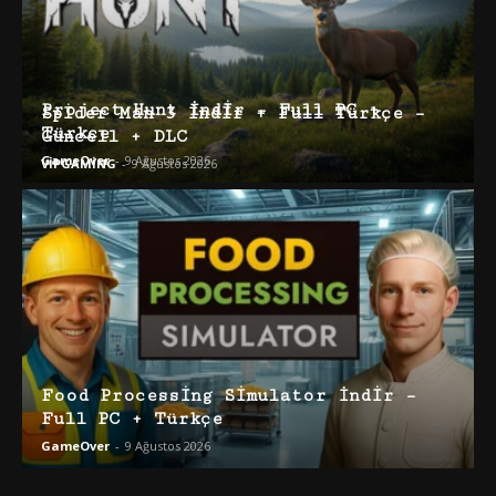
Project Hunt İndir – Full PC +
Spider Man 3 İndir + Full Türkçe –
Türkçe
Güncell + DLC
GameOver
-
9 Ağustos 2026
VİPGAMİNG
-
9 Ağustos 2026
Food Processing Simulator İndir –
Full PC + Türkçe
GameOver
-
9 Ağustos 2026