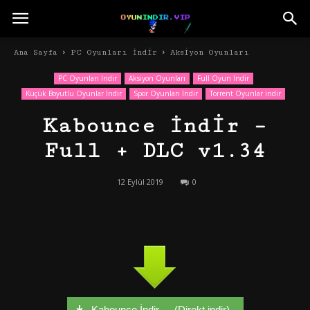
Ana Sayfa
PC Oyunları İndir
Aksiyon Oyunları
PC Oyunları İndir
Aksiyon Oyunları
Full Oyun İndir
Küçük Boyutlu Oyunlar İndir
Spor Oyunları İndir
Torrent Oyunlar indir
Kabounce İndir –
Full + DLC v1.34
12 Eylül 2019
0
Kabounce İndir - - (Direkt indir)