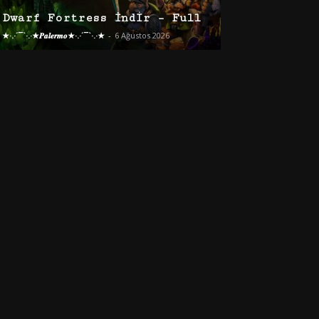
Dwarf Fortress İndir – Full
★·.·´¯`·.·★𝑷𝒂𝒍𝒆𝒓𝒎𝒐★·.·´¯`·.·★
-
6 Ağustos 2026