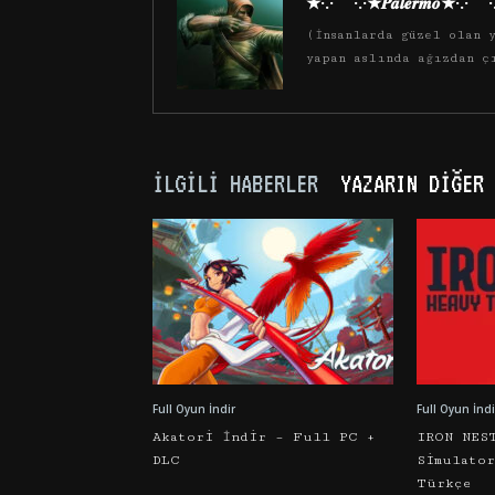
★·.·´¯`·.·★𝑷𝒂𝒍𝒆𝒓𝒎𝒐★·.·´¯`
(İnsanlarda güzel olan y
yapan aslında ağızdan ç
İLGILI HABERLER
YAZARIN DIĞER 
Full Oyun İndir
Full Oyun İndi
Akatori İndir – Full PC +
IRON NES
DLC
Simulato
Türkçe