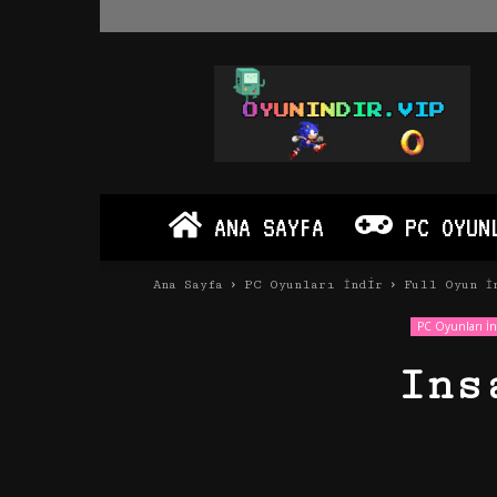
Oyun
İndir
Vip
–
Program
İndir
Full
ANA SAYFA
PC OYUN
PC
Ve
Android
Ana Sayfa
PC Oyunları İndir
Full Oyun İ
Apk
PC Oyunları İn
Ins