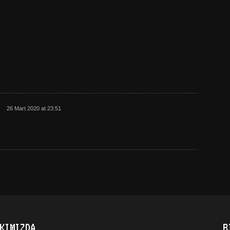
26 Mart 2020 at 23:51
KIMIZDA
B