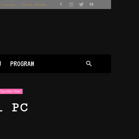
Yardım – İstek Bölümü
J
PROGRAM
 Oyunları İndir
l PC