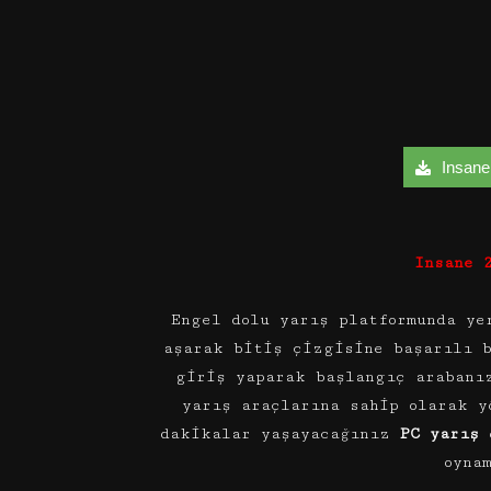
Insane 
Insane 
Engel dolu yarış platformunda ye
aşarak bitiş çizgisine başarılı 
giriş yaparak başlangıç arabanı
yarış araçlarına sahip olarak y
dakikalar yaşayacağınız
PC yarış
o
oyna