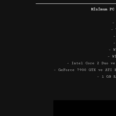
Minimum PC
–
– 
–
–
– W
– W
– Intel Core 2 Duo ve
– GeForce 7900 GTX ve ATI 
– 1 GB R