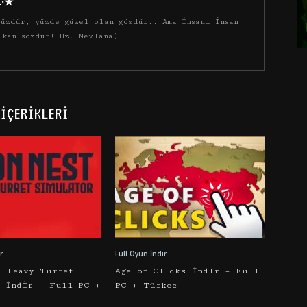
·.·★
üzdür, yüzde güzel olan gözdür.. Ama insanı insan
ıkan sözdür! Hz. Mevlana)
İÇERIKLERI
r
Full Oyun İndir
T Heavy Turret
Age of Clicks İndir – Full
r İndir – Full PC +
PC + Türkçe