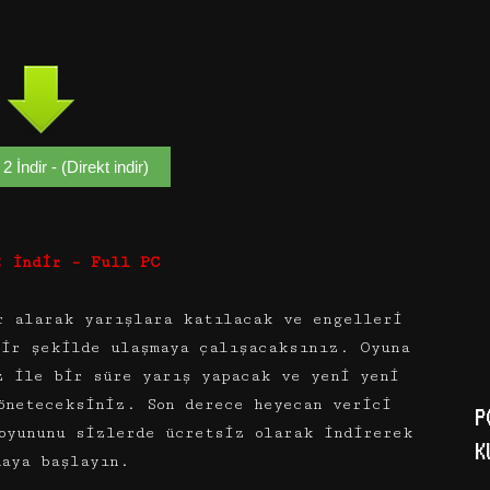
2 İndir - (Direkt indir)
2 İndir – Full PC
r alarak yarışlara katılacak ve engelleri
bir şekilde ulaşmaya çalışacaksınız. Oyuna
z ile bir süre yarış yapacak ve yeni yeni
öneteceksiniz. Son derece heyecan verici
P
yununu sizlerde ücretsiz olarak indirerek
K
maya başlayın.