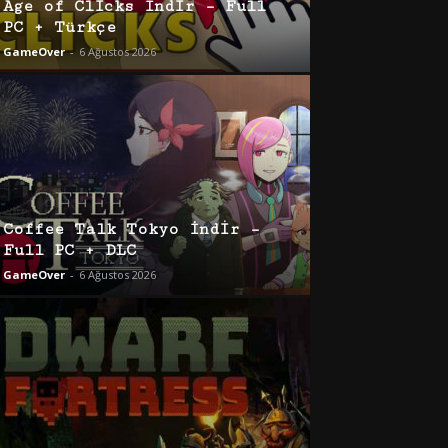
Age of Clicks İndir – Full
PC + Türkçe
GameOver
-
6 Ağustos 2026
Coffee Talk Tokyo İndir –
Full PC + DLC
GameOver
-
6 Ağustos 2026