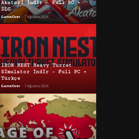
Akatori İndir – Full PC +
DLC
GameOver
-
7 Ağustos 2026
IRON NEST Heavy Turret
Simulator İndir – Full PC +
Türkçe
GameOver
-
7 Ağustos 2026