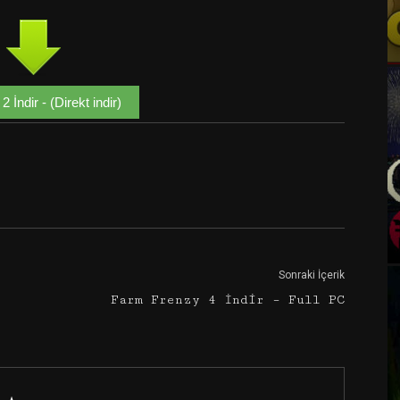
2 İndir - (Direkt indir)
Google+
Email
Sonraki İçerik
Farm Frenzy 4 İndir – Full PC