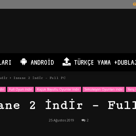
LARI
ANDROID
TÜRKÇE YAMA +DUBLA
ndir
Insane 2 İndir – Full PC
dir
Full Oyun İndir
Küçük Boyutlu Oyunlar İndir
Simülasyon Oyunları İndir
Yarış
ane 2 İndir – Ful
25 Ağustos 2019
2