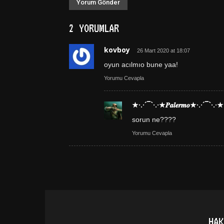
2 YORUMLAR
kovboy
26 Mart 2020 at 18:07
oyun acılmıo bune yaa!
Yorumu Cevapla
★·.·´¯`·.·★𝑷𝒂𝒍𝒆𝒓𝒎𝒐★·.·´¯`·.·★
sorun ne????
Yorumu Cevapla
HAK