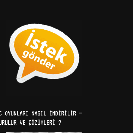
C OYUNLARI NASIL İNDIRILIR –
URULUR VE ÇÖZÜMLERI ?