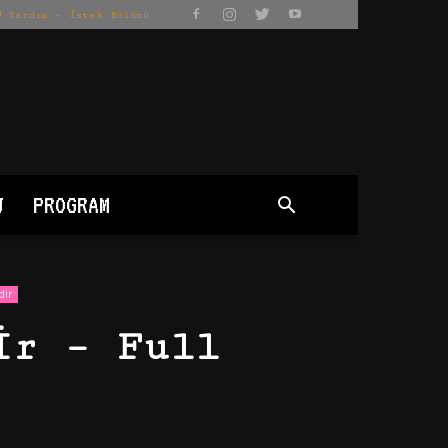
Yardım – İstek Bölümü
J
PROGRAM
dir
ir – Full