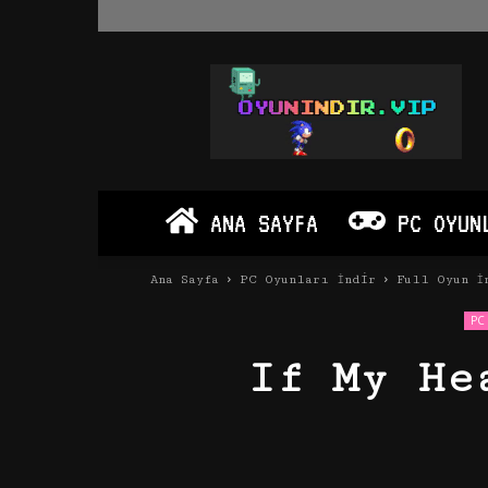
Oyun
İndir
Vip
–
Program
İndir
Full
ANA SAYFA
PC OYUN
PC
Ve
Android
Ana Sayfa
PC Oyunları İndir
Full Oyun İ
Apk
PC 
If My He