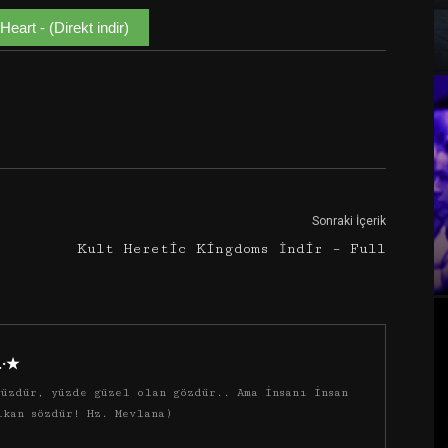
Heart - (Direkt indir)
Google+
Email
Sonraki İçerik
Kult Heretic Kingdoms İndir – Full
·.·★
üzdür, yüzde güzel olan gözdür.. Ama insanı insan
ıkan sözdür! Hz. Mevlana)