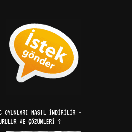
C OYUNLARI NASIL İNDIRILIR –
URULUR VE ÇÖZÜMLERI ?