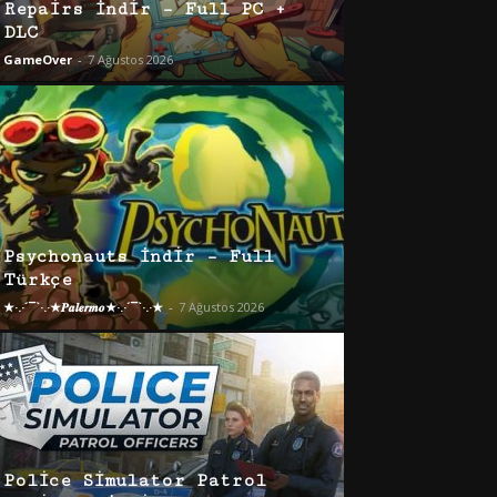
Repairs İndir – Full PC +
DLC
GameOver
-
7 Ağustos 2026
Psychonauts İndir – Full
Türkçe
★·.·´¯`·.·★𝑷𝒂𝒍𝒆𝒓𝒎𝒐★·.·´¯`·.·★
-
7 Ağustos 2026
Police Simulator Patrol