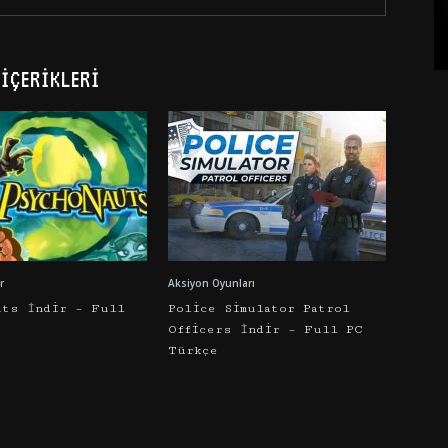
İÇERIKLERI
r
Aksiyon Oyunları
uts İndir – Full
Police Simulator Patrol
Officers İndir – Full PC
Türkçe