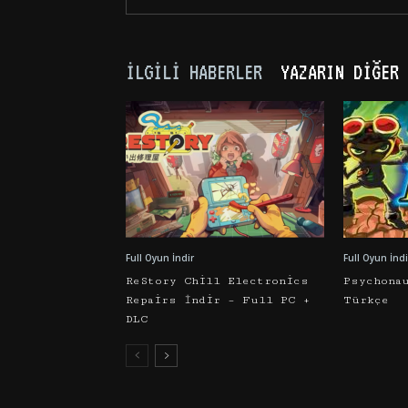
İLGILI HABERLER
YAZARIN DIĞER 
Full Oyun İndir
Full Oyun İndi
ReStory Chill Electronics
Psychona
Repairs İndir – Full PC +
Türkçe
DLC