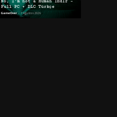
No, I’m not a Human İndir –
Full PC + DLC Türkçe
GameOver
-
7 Ağustos 2026