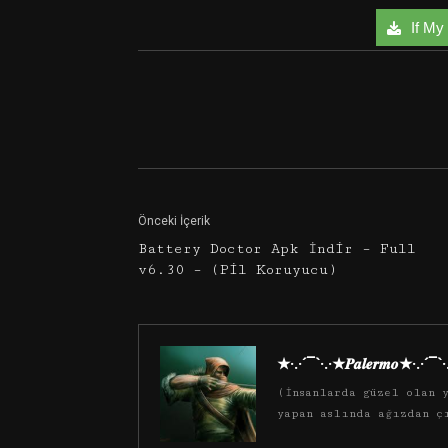
If My 
Facebook
Twitter
Önceki İçerik
Battery Doctor Apk İndir – Full
v6.30 – (Pil Koruyucu)
★·.·´¯`·.·★𝑷𝒂𝒍𝒆𝒓𝒎𝒐★·.·´¯`
(İnsanlarda güzel olan y
yapan aslında ağızdan ç