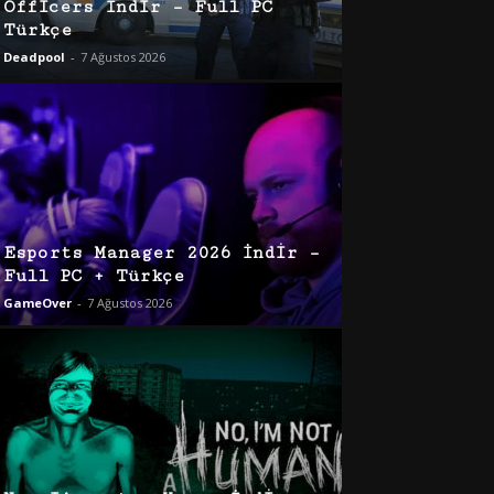
Officers İndir – Full PC
Türkçe
Deadpool
-
7 Ağustos 2026
Esports Manager 2026 İndir –
Full PC + Türkçe
GameOver
-
7 Ağustos 2026