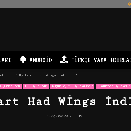
LARI
ANDROID
TÜRKÇE YAMA +DUBLA
ndir
If My Heart Had Wings İndir – Full
Oyunları İndir
Full Oyun İndir
Küçük Boyutlu Oyunlar İndir
Simülasyon Oyunları İn
art Had Wings İnd
19 Ağustos 2019
0