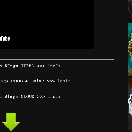
d Wings TURBO >>>
İndir
ings GOOGLE DRİVE >>>
İndir
d Wings CLOUD >>> İndir