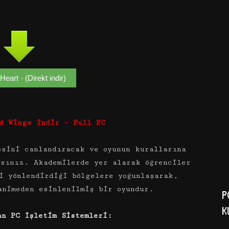
Heart - (Direkt indir)
d Wings İndir – Full PC
esini canlandıracak ve oyunun kurallarına
ksınız. Akademilerde yer alarak öğrenciler
i yönlendirdiği bölgelere yoğunlaşarak,
animeden esinlenilmiş bir oyundur.
P
K
an PC İşletim Sistemleri: