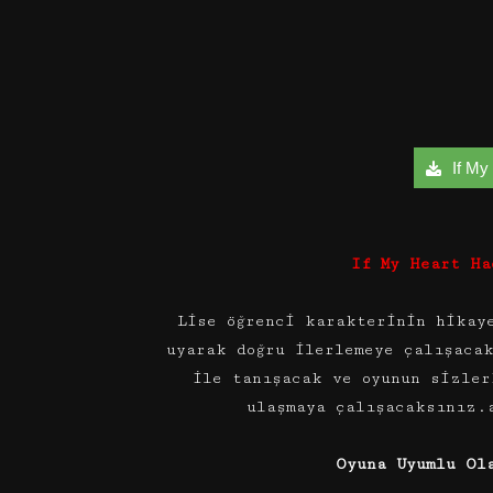
If My 
If My Heart Ha
Lise öğrenci karakterinin hikay
uyarak doğru ilerlemeye çalışaca
ile tanışacak ve oyunun sizler
ulaşmaya çalışacaksınız.
Oyuna Uyumlu Ol