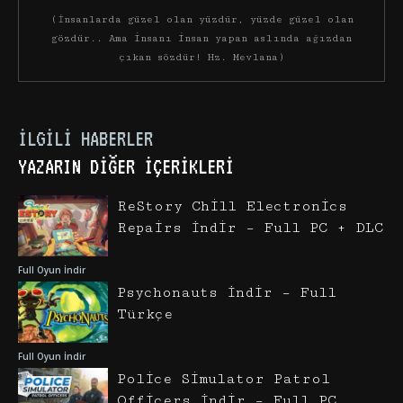
(İnsanlarda güzel olan yüzdür, yüzde güzel olan
gözdür.. Ama insanı insan yapan aslında ağızdan
çıkan sözdür! Hz. Mevlana)
İLGILI HABERLER
YAZARIN DIĞER İÇERIKLERI
ReStory Chill Electronics
Repairs İndir – Full PC + DLC
Full Oyun İndir
Psychonauts İndir – Full
Türkçe
Full Oyun İndir
Police Simulator Patrol
Officers İndir – Full PC