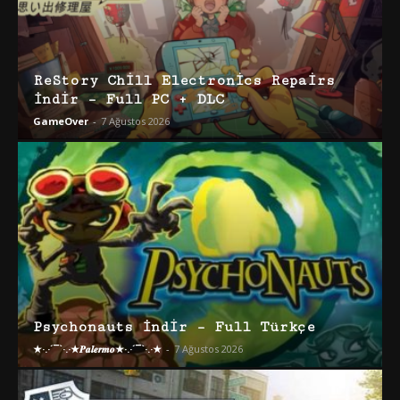
ReStory Chill Electronics Repairs
İndir – Full PC + DLC
GameOver
-
7 Ağustos 2026
Psychonauts İndir – Full Türkçe
★·.·´¯`·.·★𝑷𝒂𝒍𝒆𝒓𝒎𝒐★·.·´¯`·.·★
-
7 Ağustos 2026