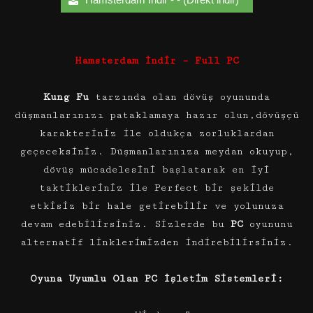
Hamsterdam İndir – Full PC
Kung Fu
tarzında olan dövüş oyununda
düşmanlarınızı pataklamaya hazır olun,dövüşçü
karakteriniz ile oldukça zorluklardan
geçeceksiniz. Düşmanlarınıza meydan okuyup,
dövüş mücadelesini başlatarak en iyi
taktikleriniz ile Perfect bir şekilde
etkisiz bir hale getirebilir ve yolunuza
devam edebilirsiniz. Sizlerde bu
PC
oyununu
alternatif linklerimizden indirebilirsiniz.
Oyuna Uyumlu Olan PC İşletim Sistemleri: