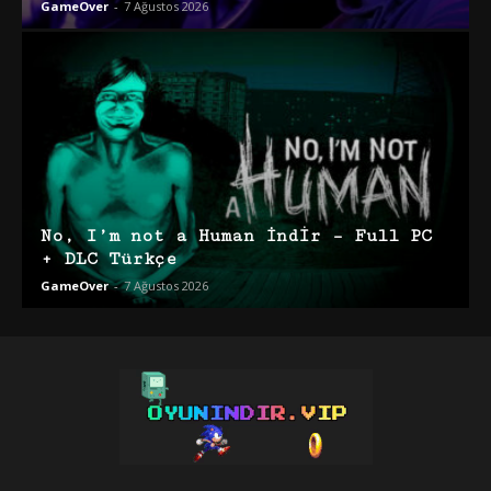
GameOver
-
7 Ağustos 2026
No, I’m not a Human İndir – Full PC
+ DLC Türkçe
GameOver
-
7 Ağustos 2026