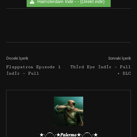
Hamsterdam İndir - - (Direkt indir)
Facebook
Twitter
Google+
Önceki İçerik
Sonraki İçerik
Flappatron Epısode 1
Third Eye İndir – Full
İndir – Full
+ DLC
★·.·´¯`·.·★𝑷𝒂𝒍𝒆𝒓𝒎𝒐★·.·´¯`·.·★