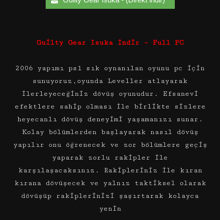
Guilty Gear Isuka İndir – Full PC
2006 yapımı ps1 sık oynanılan oyunu pc için
sunuyoruz,oyunda Leveller atlayarak
ilerleyeceğiniz dövüş oyunudur. Efsanevi
efektlere sahip olması ile birlikte sizlere
heyecanlı dövüş deneyimi yaşamanızı sunar.
Kolay bölümlerden başlayarak nasıl dövüş
yapılır onu öğrenecek ve zor bölümlere geçiş
yaparak zorlu rakipler ile
karşılaşacaksınız. Rakipleriniz ile kıran
kırana dövüşecek ve yalnız taktiksel olarak
dövüşüp rakiplerinizi şaşırtarak kolayca
yenin