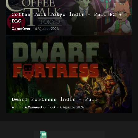
Coffee Talk Tokyo İndir – Full PC +
DLC
GameOver
-
6 Ağustos 2026
Dwarf Fortress İndir – Full
★·.·´¯`·.·★𝑷𝒂𝒍𝒆𝒓𝒎𝒐★·.·´¯`·.·★
-
6 Ağustos 2026