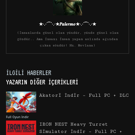
★·.·´¯`·.·★𝑷𝒂𝒍𝒆𝒓𝒎𝒐★·.·´¯`·.·★
(İnsanlarda güzel olan yüzdür, yüzde güzel olan
gözdür.. Ama insanı insan yapan aslında ağızdan
çıkan sözdür! Hz. Mevlana)
İLGILI HABERLER
YAZARIN DIĞER İÇERIKLERI
Akatori İndir – Full PC + DLC
Full Oyun İndir
IRON NEST Heavy Turret
Simulator İndir – Full PC +