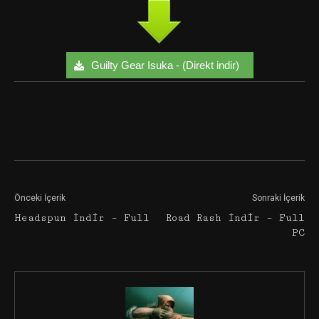
Guilty Gear Isuka - (Direkt indir)
Facebook
Twitter
Google+
Önceki İçerik
Sonraki İçerik
Headspun İndir – Full
Road Rash İndir – Full
PC