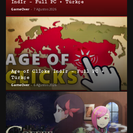
İndir – Full PC + Türkçe
GameOver
-
7 Ağustos 2026
Age of Clicks İndir – Full PC +
Türkçe
GameOver
-
6 Ağustos 2026