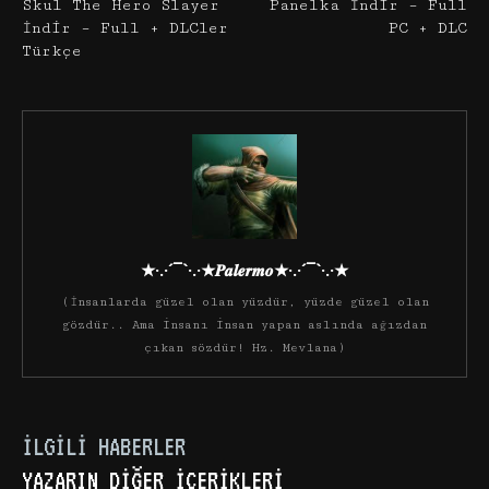
Skul The Hero Slayer
Panelka İndir – Full
İndir – Full + DLCler
PC + DLC
Türkçe
★·.·´¯`·.·★𝑷𝒂𝒍𝒆𝒓𝒎𝒐★·.·´¯`·.·★
(İnsanlarda güzel olan yüzdür, yüzde güzel olan
gözdür.. Ama insanı insan yapan aslında ağızdan
çıkan sözdür! Hz. Mevlana)
İLGILI HABERLER
YAZARIN DIĞER İÇERIKLERI