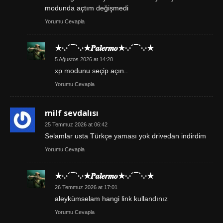
modunda açtım değişmedi
Yorumu Cevapla
★·.·´¯`·.·★𝑷𝒂𝒍𝒆𝒓𝒎𝒐★·.·´¯`·.·★
5 Ağustos 2026 at 14:20
xp modunu seçip açın..
Yorumu Cevapla
milf sevdalısı
25 Temmuz 2026 at 06:42
Selamlar usta Türkçe yaması yok drivedan indirdim
Yorumu Cevapla
★·.·´¯`·.·★𝑷𝒂𝒍𝒆𝒓𝒎𝒐★·.·´¯`·.·★
26 Temmuz 2026 at 17:01
aleykümselam hangi link kullandınız
Yorumu Cevapla