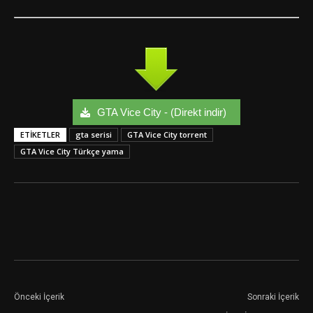
GTA Vice City - (Direkt indir)
ETIKETLER
gta serisi
GTA Vice City torrent
GTA Vice City Türkçe yama
Facebook
Twitter
Google+
Önceki İçerik
Sonraki İçerik