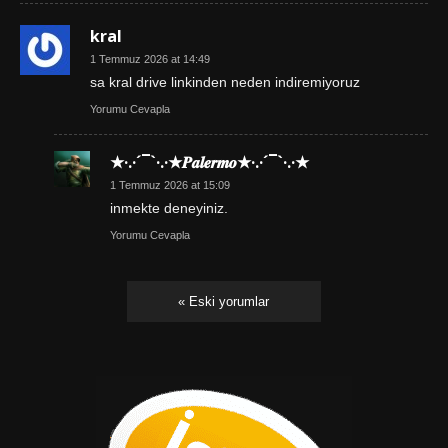
kral
1 Temmuz 2026 at 14:49
sa kral drive linkinden neden indiremiyoruz
Yorumu Cevapla
★·.·´¯`·.·★𝑷𝒂𝒍𝒆𝒓𝒎𝒐★·.·´¯`·.·★
1 Temmuz 2026 at 15:09
inmekte deneyiniz.
Yorumu Cevapla
« Eski yorumlar