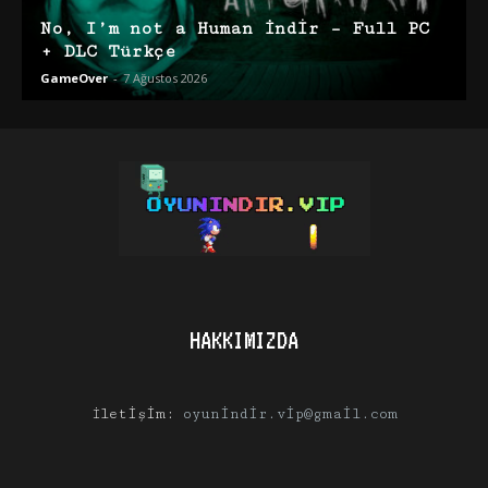
No, I’m not a Human İndir – Full PC
+ DLC Türkçe
GameOver
-
7 Ağustos 2026
HAKKIMIZDA
İletişim:
oyunindir.vip@gmail.com