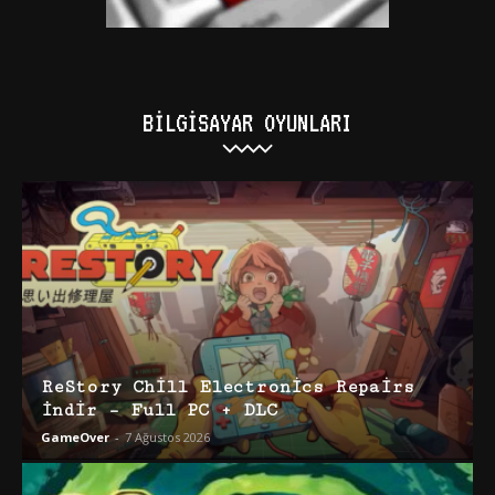
BILGISAYAR OYUNLARI
ReStory Chill Electronics Repairs
İndir – Full PC + DLC
GameOver
-
7 Ağustos 2026