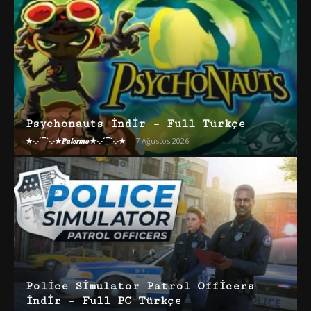
Psychonauts İndir – Full Türkçe
★·.·´¯`·.·★𝑷𝒂𝒍𝒆𝒓𝒎𝒐★·.·´¯`·.·★
-
7 Ağustos 2026
Police Simulator Patrol Officers
İndir – Full PC Türkçe