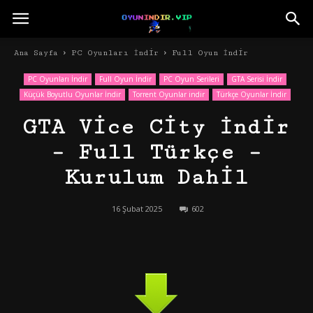
Ana Sayfa
PC Oyunları İndir
Full Oyun İndir
PC Oyunları İndir
Full Oyun İndir
PC Oyun Serileri
GTA Serisi İndir
Küçük Boyutlu Oyunlar İndir
Torrent Oyunlar indir
Türkçe Oyunlar İndir
GTA Vice City İndir
– Full Türkçe –
Kurulum Dahil
16 Şubat 2025
602