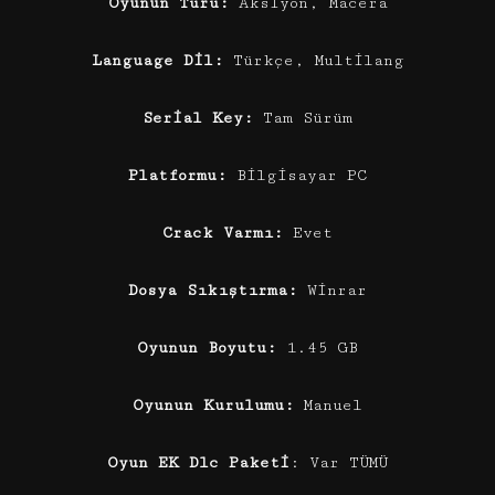
Oyunun Türü:
Aksiyon, Macera
Language Dil:
Türkçe, Multilang
Serial Key:
Tam Sürüm
Platformu:
Bilgisayar PC
Crack Varmı:
Evet
Dosya Sıkıştırma:
Winrar
Oyunun Boyutu:
1.45 GB
Oyunun Kurulumu:
Manuel
Oyun EK Dlc Paketi
: Var TÜMÜ