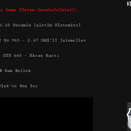
K
eo Game Sistem Gereksinimleri:
1-10 Sürümlü İşletim Sistemleri
2 X4 965 – 2.67 GHZ’li İşlemciler
e GTX 660 – Ekran Kartı
B Ram Bellek
Disk’te Boş Yer