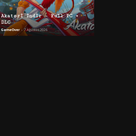
Akatori İndir – Full PC +
DLC
GameOver
-
7 Ağustos 2026