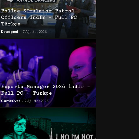
Police Simulator Patrol
Officers İndir – Full PC
Türkçe
Deadpool
-
7 Ağustos 2026
Esports Manager 2026 İndir –
Full PC + Türkçe
GameOver
-
7 Ağustos 2026