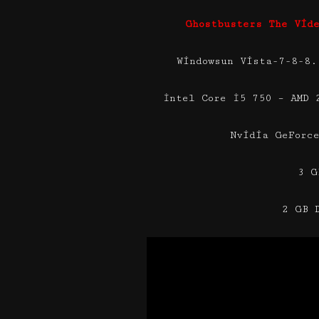
Ghostbusters The Vid
Windowsun Vista-7-8-8.
İntel Core İ5 750 – AMD 
Nvidia GeForc
3 G
2 GB 