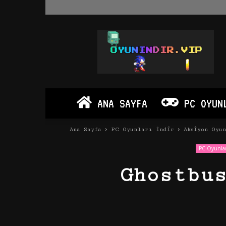
Oyun
İndir
Vip
–
Program
İndir
Full
ANA SAYFA
PC OYUN
PC
Ve
Android
Ana Sayfa
PC Oyunları İndir
Aksiyon Oyu
Apk
PC Oyunlar
Ghostbu