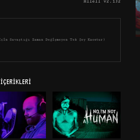
Hileli v2.132
İçin Savaştığı Zaman Değişmeyen Tek Şey Kaostur)
İÇERIKLERI