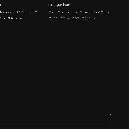
r
Full Oyun İndir
Manager 2026 İndir
No, I’m not a Human İndir –
C + Türkçe
Full PC + DLC Türkçe