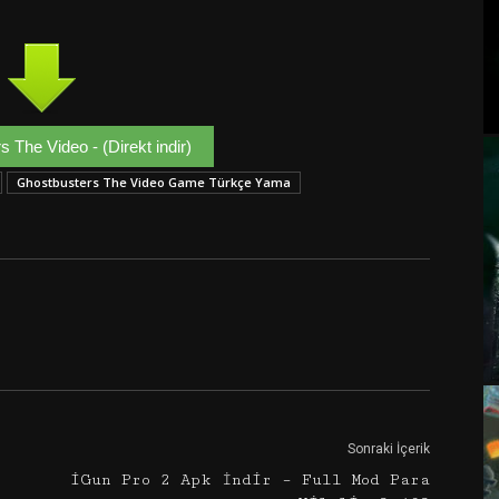
 The Video - (Direkt indir)
Ghostbusters The Video Game Türkçe Yama
Google+
Email
Sonraki İçerik
iGun Pro 2 Apk İndir – Full Mod Para