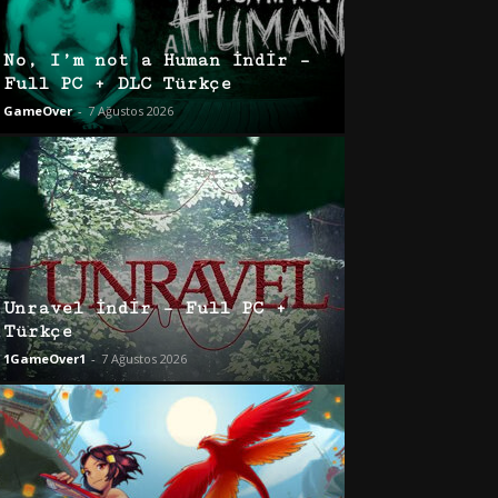
No, I’m not a Human İndir –
Full PC + DLC Türkçe
GameOver
-
7 Ağustos 2026
Unravel İndir – Full PC +
Türkçe
1GameOver1
-
7 Ağustos 2026