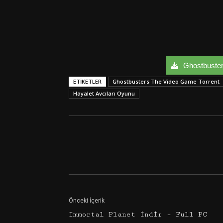
Ghostbusters
ETIKETLER
Ghostbusters The Video Game Torrent
Hayalet Avcıları Oyunu
Facebook
Twitter
Önceki İçerik
Immortal Planet İndir – Full PC