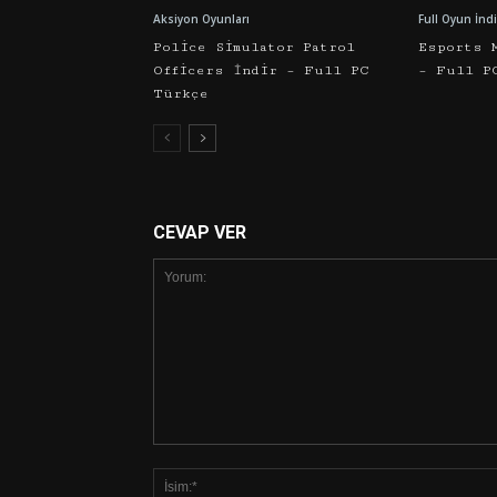
Aksiyon Oyunları
Full Oyun İndi
Police Simulator Patrol
Esports 
Officers İndir – Full PC
– Full P
Türkçe
CEVAP VER