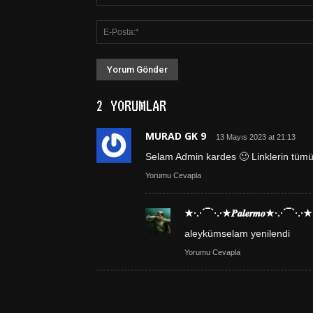
2 YORUMLAR
MURAD GK 9
13 Mayıs 2023 at 21:13
Selam Admin kardes 🙂 Linklerin tümü
Yorumu Cevapla
★·.·´¯`·.·★𝑷𝒂𝒍𝒆𝒓𝒎𝒐★·.·´¯`·.·★
aleykümselam yenilendi
Yorumu Cevapla