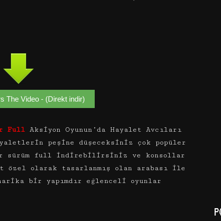
 The Video - (Direkt indir)
r Full
Aksiyon Oyunun’da Hayalet Avcıları
yaletlerin peşine düşeceksiniz çok popüler
r sürüm full indirebilirsiniz ve konsollar
t özel olarak tasarlanmış olan arabası ile
harika bir yapımdır eğlenceli oyunlar
P