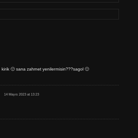
 kirik 🙁 sana zahmet yenilermisin???sagol 🙂
14 Mayıs 2023 at 13:23