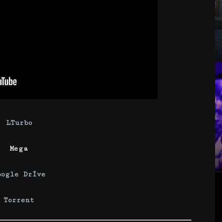
LTurbo
Mega
oogle Drive
Torrent