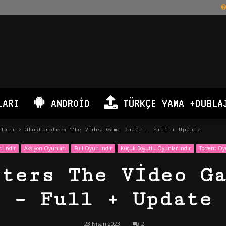
LARI
ANDROID
TÜRKÇE YAMA +DUBLA
nları
Ghostbusters The Video Game İndir – Full + Update
ı İndir
Aksiyon Oyunları
Full Oyun İndir
Küçük Boyutlu Oyunlar İndir
Torrent Oy
sters The Video Ga
– Full + Update
23 Nisan 2023
2