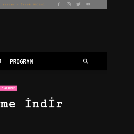
Yardım – İstek Bölümü
J
PROGRAM
unlar indir
me İndir