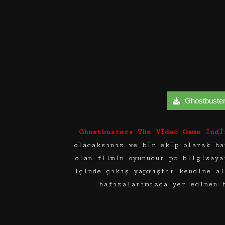
Ghostbusters
Ghostbusters The Video Game İndi
olacaksınız ve bir ekip olarak ha
olan filmin oyunudur pc bilgisaya
içinde çıkış yapmıştır kendine ai
hafızalarımızda yer edinen 