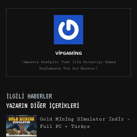
VİPGAMİNG
(Amansız Rakipler Taht İçin Savaştığı Zaman
Değişmeyen Tek Şey Kaostur)
İLGILI HABERLER
YAZARIN DIĞER İÇERIKLERI
Gold Mining Simulator İndir –
Full PC + Türkçe