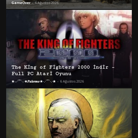
GameOver
-
6 Ağustos 2026
The King of Fighters 2000 İndir –
Full PC Atari Oyunu
★·.·´¯`·.·★𝑷𝒂𝒍𝒆𝒓𝒎𝒐★·.·´¯`·.·★
-
6 Ağustos 2026