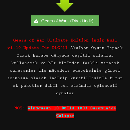
Gears of War - (Direkt indir)
Gears of War Ultimate Edition İndir Full
v1.10 Update Tüm DLC’li
Aksiyon Oyunu Repack
Yıkık harabe dünyada çeşitli silahlar
kullanacak ve bir birinden farklı yaratık
canavarlar ile mücadele edeceksiniz güncel
sorunsuz olarak indirip kurabilirsiniz bütün
ek paketler dahil son sürümdür eğlenceli
oyunlar
NOT:
Windowsun 10 Build 1803 Sürümün’de
Çalışır