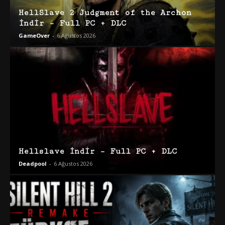
HellSlave 2 Judgment of the Archon
İndir – Full PC + DLC
GameOver
-
6 Ağustos 2026
Hellslave İndir – Full PC + DLC
Deadpool
-
6 Ağustos 2026