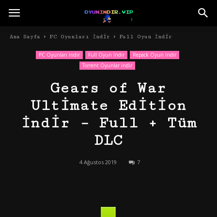
Ana Sayfa
PC Oyunları İndir
Full Oyun İndir
PC Oyunları İndir
Full Oyun İndir
Repack Oyun İndir
Torrent Oyunlar indir
Gears of War
Ultimate Edition
İndir – Full + Tüm
DLC
4 Ağustos 2019
7