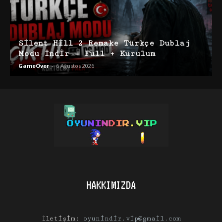
Silent Hill 2 Remake Türkçe Dublaj
Modu İndir – Full + Kurulum
GameOver
-
6 Ağustos 2026
HAKKIMIZDA
İletişim:
oyunindir.vip@gmail.com