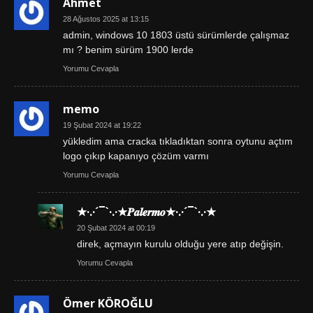
Ahmet
28 Ağustos 2025 at 13:15
admin, windows 10 1803 üstü sürümlerde çalışmaz
mı ? benim sürüm 1900 lerde
Yorumu Cevapla
memo
19 Şubat 2024 at 19:22
yükledim ama cracka tıkladıktan sonra oytunu açtım
logo çıkıp kapanıyo çözüm varmı
Yorumu Cevapla
★·.·´¯`·.·★𝑷𝒂𝒍𝒆𝒓𝒎𝒐★·.·´¯`·.·★
20 Şubat 2024 at 00:19
direk, açmayın kurulu olduğu yere atıp değişin.
Yorumu Cevapla
Ömer KÖROĞLU