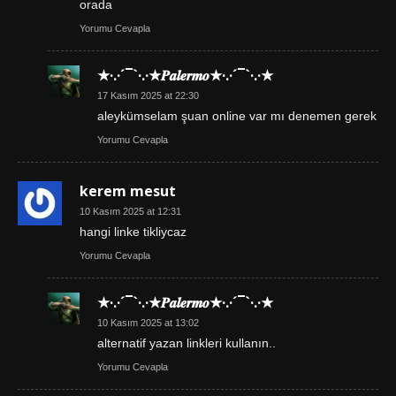
orada
Yorumu Cevapla
★·.·´¯`·.·★𝑷𝒂𝒍𝒆𝒓𝒎𝒐★·.·´¯`·.·★
17 Kasım 2025 at 22:30
aleykümselam şuan online var mı denemen gerek
Yorumu Cevapla
kerem mesut
10 Kasım 2025 at 12:31
hangi linke tikliycaz
Yorumu Cevapla
★·.·´¯`·.·★𝑷𝒂𝒍𝒆𝒓𝒎𝒐★·.·´¯`·.·★
10 Kasım 2025 at 13:02
alternatif yazan linkleri kullanın..
Yorumu Cevapla