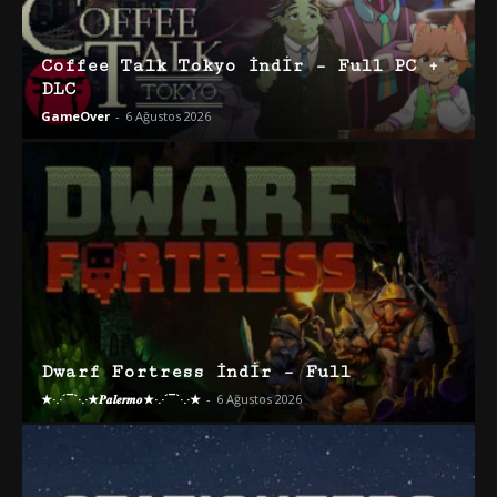
Coffee Talk Tokyo İndir – Full PC +
DLC
GameOver
-
6 Ağustos 2026
Dwarf Fortress İndir – Full
★·.·´¯`·.·★𝑷𝒂𝒍𝒆𝒓𝒎𝒐★·.·´¯`·.·★
-
6 Ağustos 2026