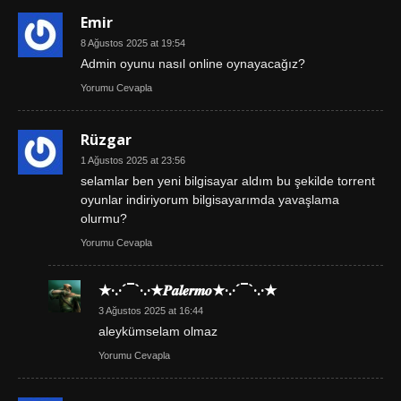
Emir
8 Ağustos 2025 at 19:54
Admin oyunu nasıl online oynayacağız?
Yorumu Cevapla
Rüzgar
1 Ağustos 2025 at 23:56
selamlar ben yeni bilgisayar aldım bu şekilde torrent
oyunlar indiriyorum bilgisayarımda yavaşlama
olurmu?
Yorumu Cevapla
★·.·´¯`·.·★𝑷𝒂𝒍𝒆𝒓𝒎𝒐★·.·´¯`·.·★
3 Ağustos 2025 at 16:44
aleykümselam olmaz
Yorumu Cevapla