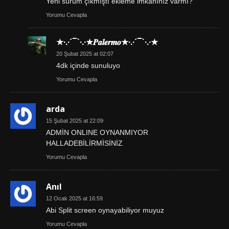
Yeni sürüm çıkmıştı ekleme imkanınız varmı?
Yorumu Cevapla
★·.·´¯`·.·★𝑷𝒂𝒍𝒆𝒓𝒎𝒐★·.·´¯`·.·★
20 Şubat 2025 at 02:07
4dk içinde sunuluyo
Yorumu Cevapla
arda
15 Şubat 2025 at 22:09
ADMİN ONLINE OYNANMIYOR
HALLADEBİLİRMİSİNİZ
Yorumu Cevapla
Anıl
12 Ocak 2025 at 16:59
Abi Split screen oynayabiliyor muyuz
Yorumu Cevapla