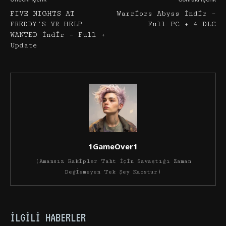
FIVE NIGHTS AT
Warriors Abyss İndir –
FREDDY’S VR HELP
Full PC + 4 DLC
WANTED İndir – Full +
Update
1GameOver1
(Amansız Rakipler Taht İçin Savaştığı Zaman
Değişmeyen Tek Şey Kaostur)
İLGILI HABERLER