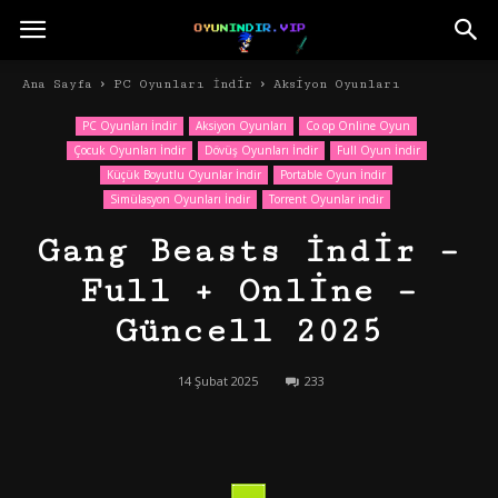
Ana Sayfa
PC Oyunları İndir
Aksiyon Oyunları
PC Oyunları İndir
Aksiyon Oyunları
Co op Online Oyun
Çocuk Oyunları İndir
Dövüş Oyunları İndir
Full Oyun İndir
Küçük Boyutlu Oyunlar İndir
Portable Oyun İndir
Simülasyon Oyunları İndir
Torrent Oyunlar indir
Gang Beasts İndir –
Full + Online –
Güncell 2025
14 Şubat 2025
233