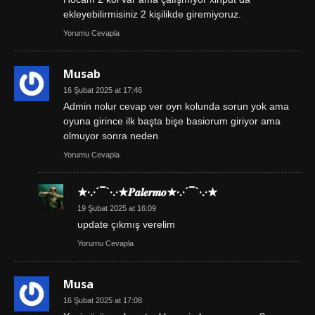
ekleyebilirmisiniz 2 kişilikde giremiyoruz.
Yorumu Cevapla
Musab
16 Şubat 2025 at 17:46
Admin nolur cevap ver oyn kolunda sorun yok ama
oyuna girince ilk başta bişe basiorum giriyor ama
olmuyor sonra neden
Yorumu Cevapla
★·.·´¯`·.·★𝑷𝒂𝒍𝒆𝒓𝒎𝒐★·.·´¯`·.·★
19 Şubat 2025 at 16:09
update çıkmış verelim
Yorumu Cevapla
Musa
16 Şubat 2025 at 17:08