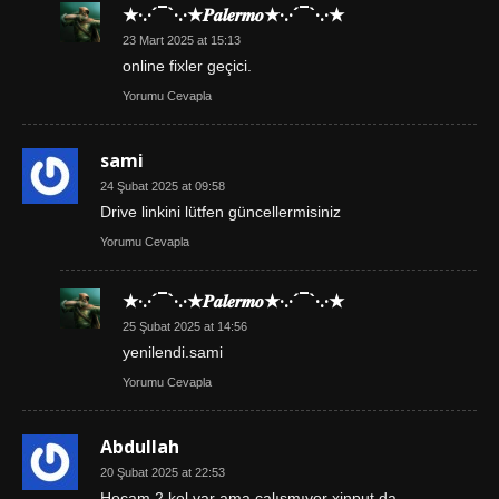
★·.·´¯`·.·★𝑷𝒂𝒍𝒆𝒓𝒎𝒐★·.·´¯`·.·★
23 Mart 2025 at 15:13
online fixler geçici.
Yorumu Cevapla
sami
24 Şubat 2025 at 09:58
Drive linkini lütfen güncellermisiniz
Yorumu Cevapla
★·.·´¯`·.·★𝑷𝒂𝒍𝒆𝒓𝒎𝒐★·.·´¯`·.·★
25 Şubat 2025 at 14:56
yenilendi.sami
Yorumu Cevapla
Abdullah
20 Şubat 2025 at 22:53
Hocam 2 kol var ama çalışmıyor xinput da