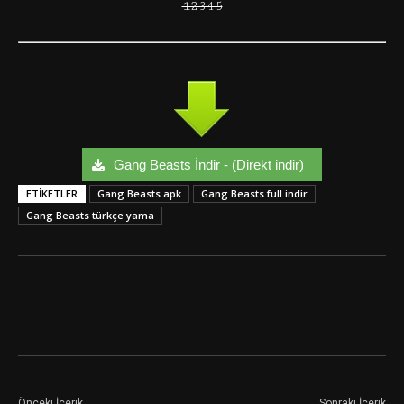
12345
Gang Beasts İndir - (Direkt indir)
ETIKETLER
Gang Beasts apk
Gang Beasts full indir
Gang Beasts türkçe yama
Facebook
Twitter
Google+
Önceki İçerik
Sonraki İçerik