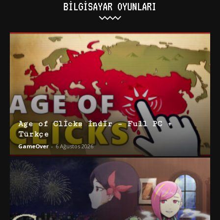
BILGISAYAR OYUNLARI
Age of Clicks İndir – Full PC +
Türkçe
GameOver
-
6 Ağustos 2026