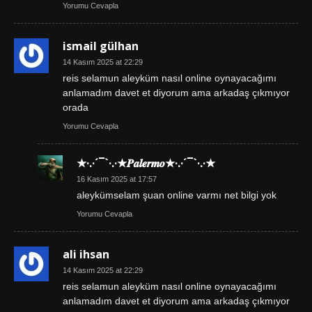
Yorumu Cevapla
ismail gülhan
14 Kasım 2025 at 22:29
reis selamun aleyküm nasıl online oynayacağımı
anlamadım davet et diyorum ama arkadaş çıkmıyor
orada
Yorumu Cevapla
★·.·´¯`·.·★𝑷𝒂𝒍𝒆𝒓𝒎𝒐★·.·´¯`·.·★
16 Kasım 2025 at 17:57
aleykümselam şuan online varmı net bilgi yok
Yorumu Cevapla
ali ihsan
14 Kasım 2025 at 22:29
reis selamun aleyküm nasıl online oynayacağımı
anlamadım davet et diyorum ama arkadaş çıkmıyor