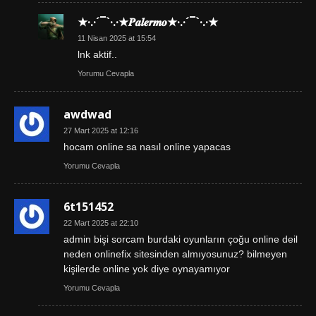
★·.·´¯`·.·★𝑷𝒂𝒍𝒆𝒓𝒎𝒐★·.·´¯`·.·★
11 Nisan 2025 at 15:54
lnk aktif..
Yorumu Cevapla
awdwad
27 Mart 2025 at 12:16
hocam online sa nasıl online yapacas
Yorumu Cevapla
6t151452
22 Mart 2025 at 22:10
admin bişi sorcam burdaki oyunların çoğu online deil
neden onlinefix sitesinden almıyosunuz? bilmeyen
kişilerde online yok diye oynayamıyor
Yorumu Cevapla