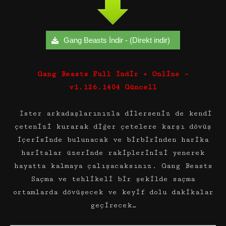
Gang Beasts İndir - (Direkt indir)
Gang Beasts Full İndir + Online –
v1.126.1404 Güncell
İster arkadaşlarınızla dilerseniz de kendi
çetenizi kurarak diğer çetelere karşı dövüş
içerisinde bulunacak ve birbirinden harika
haritalar üzerinde rakiplerinizi yenerek
hayatta kalmaya çalışacaksınız. Gang Beasts
Saçma ve tehlikeli bir şekilde saçma
ortamlarda dövüşecek ve keyif dolu dakikalar
geçirecek…