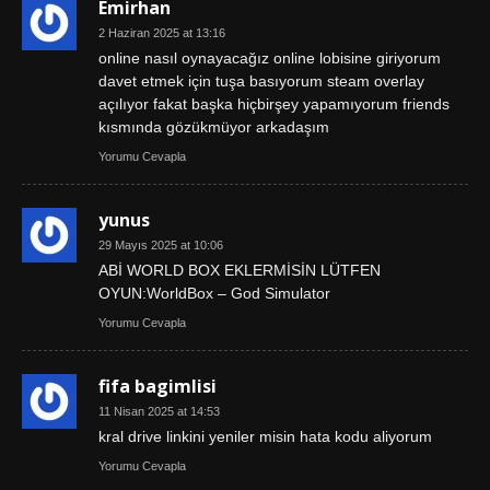
Emirhan
2 Haziran 2025 at 13:16
online nasıl oynayacağız online lobisine giriyorum
davet etmek için tuşa basıyorum steam overlay
açılıyor fakat başka hiçbirşey yapamıyorum friends
kısmında gözükmüyor arkadaşım
Yorumu Cevapla
yunus
29 Mayıs 2025 at 10:06
ABİ WORLD BOX EKLERMİSİN LÜTFEN
OYUN:WorldBox – God Simulator
Yorumu Cevapla
fifa bagimlisi
11 Nisan 2025 at 14:53
kral drive linkini yeniler misin hata kodu aliyorum
Yorumu Cevapla