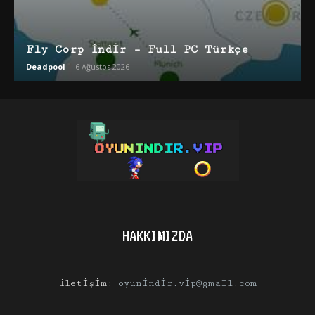
Fly Corp İndir – Full PC Türkçe
Deadpool
-
6 Ağustos 2026
HAKKIMIZDA
İletişim:
oyunindir.vip@gmail.com