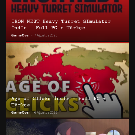
IRON NEST Heavy Turret Simulator
İndir – Full PC + Türkçe
GameOver
-
7 Ağustos 2026
Age of Clicks İndir – Full PC +
Türkçe
GameOver
-
6 Ağustos 2026