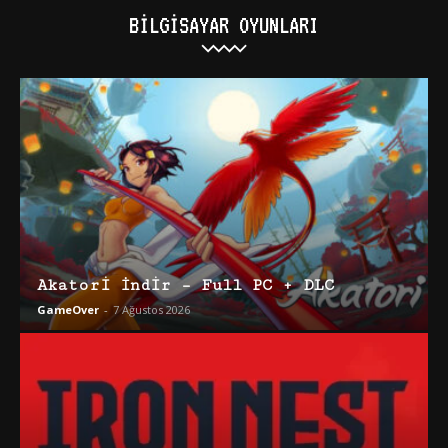
BILGISAYAR OYUNLARI
Akatori İndir – Full PC + DLC
GameOver
-
7 Ağustos 2026