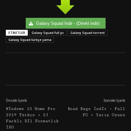
Galaxy Squad İndir - (Direkt indir)
ETIKETLER
Galaxy Squad full pc
Galaxy Squad torrent
Galaxy Squad türkçe yama
Facebook
Twitter
Google+
Önceki İçerik
Sonraki İçerik
Windows 10 Home Pro
Road Rage İndir – Full
2019 Türkçe + 23
PC + Yarış Oyunu
Farklı Dil Formatlık
İSO