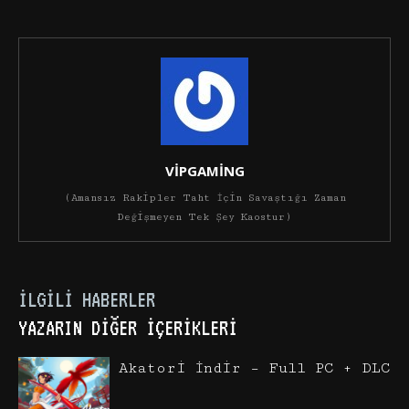
VİPGAMİNG
(Amansız Rakipler Taht İçin Savaştığı Zaman
Değişmeyen Tek Şey Kaostur)
İLGILI HABERLER
YAZARIN DIĞER İÇERIKLERI
Akatori İndir – Full PC + DLC