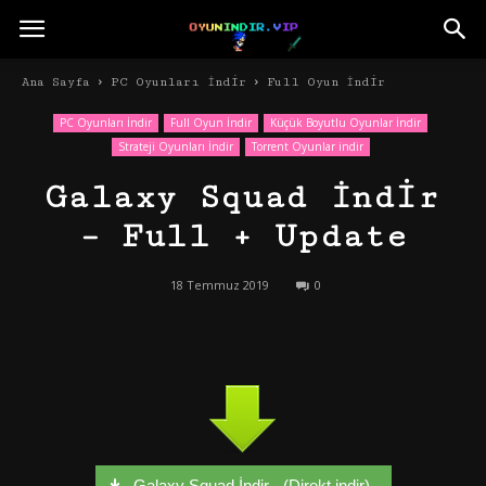
Ana Sayfa
PC Oyunları İndir
Full Oyun İndir
PC Oyunları İndir
Full Oyun İndir
Küçük Boyutlu Oyunlar İndir
Strateji Oyunları İndir
Torrent Oyunlar indir
Galaxy Squad İndir
– Full + Update
18 Temmuz 2019
0
Galaxy Squad İndir - (Direkt indir)