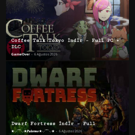
Coffee Talk Tokyo İndir – Full PC +
DLC
GameOver
-
6 Ağustos 2026
Dwarf Fortress İndir – Full
★·.·´¯`·.·★𝑷𝒂𝒍𝒆𝒓𝒎𝒐★·.·´¯`·.·★
-
6 Ağustos 2026