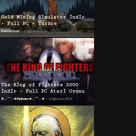
Gold Mining Simulator İndir
– Full PC + Türkçe
GameOver
-
6 Ağustos 2026
The King of Fighters 2000
İndir – Full PC Atari Oyunu
★·.·´¯`·.·★𝑷𝒂𝒍𝒆𝒓𝒎𝒐★·.·´¯`·.·★
-
6 Ağustos 2026