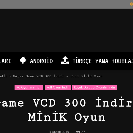
LARI
ANDROID
TÜRKÇE YAMA +DUBLA
ndir
Süper Game VCD 300 İndir – Full MiniK Oyun
PC Oyunları İndir
Full Oyun İndir
Küçük Boyutlu Oyunlar İndir
Game VCD 300 İndir
MiniK Oyun
3 Aralık 2018
27