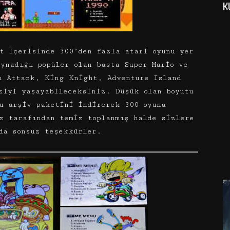
K
t içerisinde 300’den fazla atari oyunu yer
ynadığı popüler olan başta Super Mario ve
n Attack, King Knight, Adventure Island
ziyi yaşayabileceksiniz. Düşük olan boyutu
u arşiv paketini indirerek 300 oyuna
z tarafından temiz toplanmış halde sizlere
da sonsuz teşekkürler.