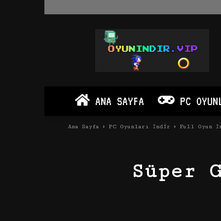
Oyun
İndir
Vip
–
Program
İndir
Full
ANA SAYFA
PC OYUN
PC
Ve
Android
Ana Sayfa
PC Oyunları İndir
Full Oyun İ
Apk
Süper 