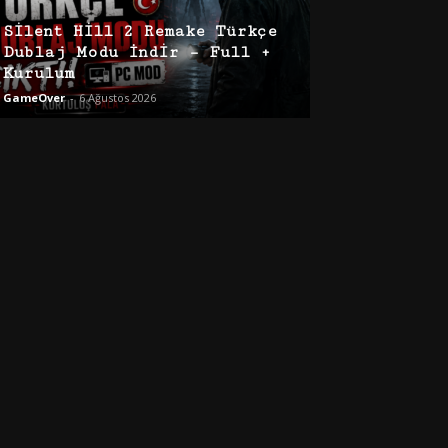
Silent Hill 2 Remake Türkçe
Dublaj Modu İndir – Full +
Kurulum
GameOver
-
6 Ağustos 2026