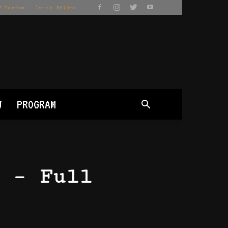
Yardım – İstek Bölümü
J
PROGRAM
 – Full