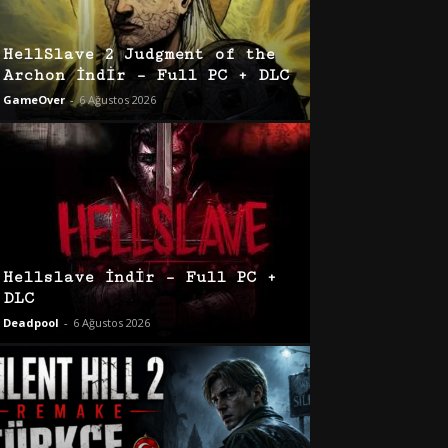
HellSlave 2 Judgment of the
Archon İndir – Full PC + DLC
GameOver
-
6 Ağustos 2026
Hellslave İndir – Full PC +
DLC
Deadpool
-
6 Ağustos 2026