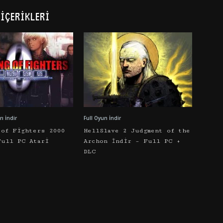
İÇERIKLERI
ı İndir
Full Oyun İndir
 of Fighters 2000
HellSlave 2 Judgment of the
Full PC Atari
Archon İndir – Full PC +
DLC