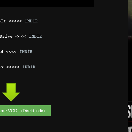
bit <<<<<
İNDİR
 Drive <<<<
İNDİR
ud <<<<
İNDİR
ex <<<<<
İNDİR
me VCD - (Direkt indir)