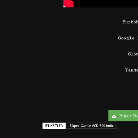
Turbo
Google
Clo
Yand
Süper Ga
ETIKETLER
Süper Game VCD 300 indir