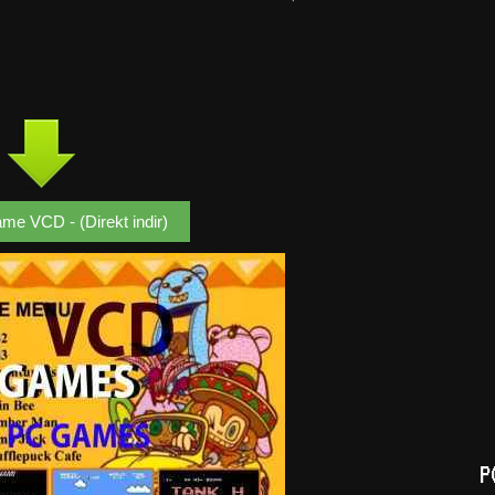
me VCD - (Direkt indir)
P