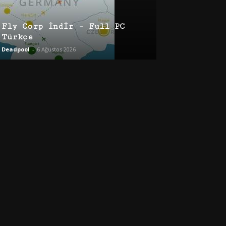
Fly Corp İndir – Full PC
Türkçe
Deadpool
-
6 Ağustos 2026