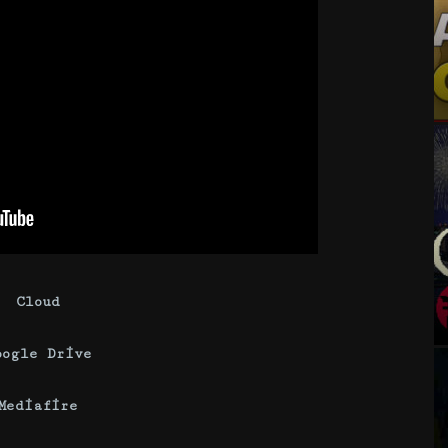
Cloud
oogle Drive
Mediafire