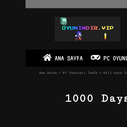
Oyun
İndir
Vip
–
Program
İndir
Full
ANA SAYFA
PC OYUN
PC
Ve
Android
Ana Sayfa
PC Oyunları İndir
Full Oyun İ
Apk
1000 Day