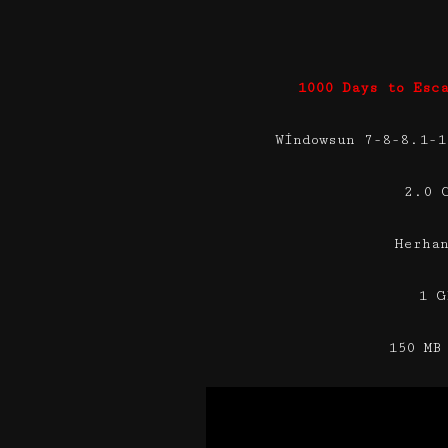
1000 Days to Esc
Windowsun 7-8-8.1-1
2.0 
Herha
1 G
150 MB