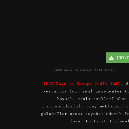
1000 Da
1000 days to escape full indir
1000 Days to Escape indir full
, d
kurtarmak için yeni gezegenler b
boyutlu canlı renkleri olan
indirebilirsiniz uzay mekikleri ç
galaksiler arası seyahat ederek i
insan kurtarabilirisen