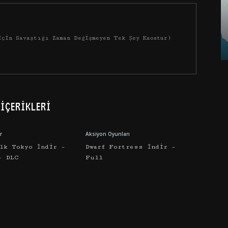
İçin Savaştığı Zaman Değişmeyen Tek Şey Kaostur)
İÇERIKLERI
r
Aksiyon Oyunları
alk Tokyo İndir –
Dwarf Fortress İndir –
+ DLC
Full