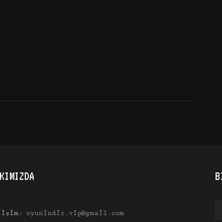
KIMIZDA
B
tişim:
oyunindir.vip@gmail.com