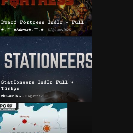
Dwarf Fortress İndir – Full
★·.·´¯`·.·★𝑷𝒂𝒍𝒆𝒓𝒎𝒐★·.·´¯`·.·★
-
6 Ağustos 2026
Stationeers İndir Full +
Türkçe
VİPGAMİNG
-
6 Ağustos 2026