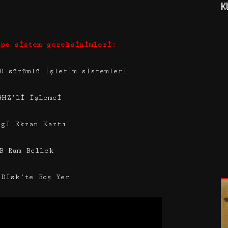
K
ape sistem gereksinimleri:
0 sürümlü işletim sistemleri
GHZ’li işlemci
ngi Ekran Kartı
B Ram Bellek
 Disk’te Boş Yer