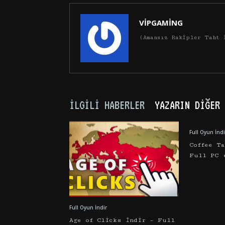
VİPGAMİNG
(Amansız Rakipler Taht 
İLGILI HABERLER
YAZARIN DIĞER 
Full Oyun İndi
Coffee T
Full PC 
Full Oyun İndir
Age of Clicks İndir – Full