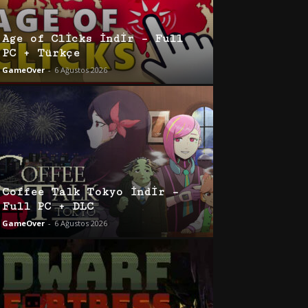
Age of Clicks İndir – Full
PC + Türkçe
GameOver
-
6 Ağustos 2026
Coffee Talk Tokyo İndir –
Full PC + DLC
GameOver
-
6 Ağustos 2026