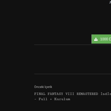
1000 Da
Facebook
Twitter
Önceki İçerik
FINAL FANTASY VIII REMASTERED İndi
– Full + Kurulum