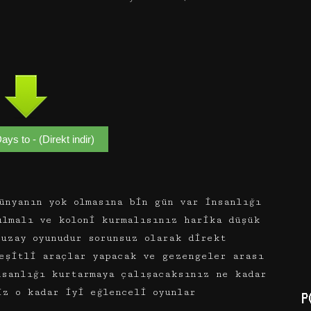
ys to - (Direkt indir)
ünyanın yok olmasına bin gün var insanlığı
ulmalı ve koloni kurmalısınız harika düşük
 uzay oyunudur sorunsuz olarak direkt
eşitli araçlar yapacak ve gezengeler arası
nsanlığı kurtarmaya çalışacaksınız ne kadar
iz o kadar iyi eğlenceli oyunlar
P