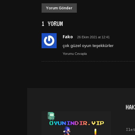
1 YORUM
Fako
26 Ekim 2021 at 12:41
çok güzel oyun teşekkürler
Yorumu Cevapla
HAK
İle