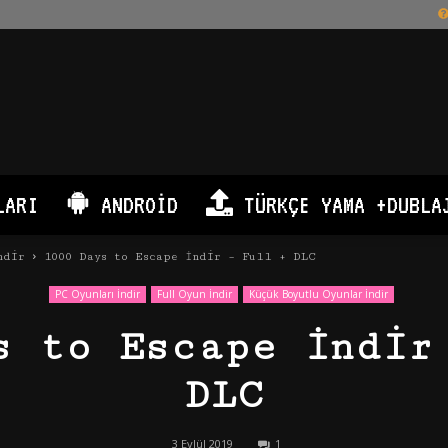
LARI
ANDROID
TÜRKÇE YAMA +DUBLA
ndir
1000 Days to Escape İndir – Full + DLC
PC Oyunları İndir
Full Oyun İndir
Küçük Boyutlu Oyunlar İndir
s to Escape İndir
DLC
3 Eylül 2019
1