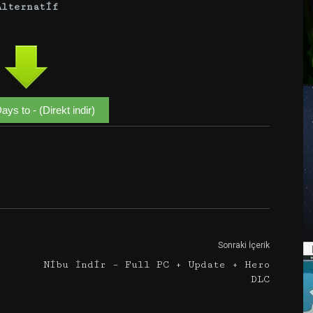
Alternatif
ys to - (Direkt indir)
Google+
Email
Sonraki İçerik
r
Nibu İndir – Full PC + Update + Hero
DLC