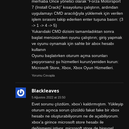
merhaba Önce yönetici olarak “Forza Motorsport
7 (Install Crack)” kısayolunu çalıştırın, ardından
uygulamayı CMD aracılığıyla yüklemek için verilen
işlem sırasını takip ederken enter tuşuna basın: (3
-> 1 -> 4 -> 5)
Yukarıdaki CMD dizisini tamamladıktan sonra
başlat menüsünden oyunu çalıştırın; giriş yapmak
ve oyunu oynamak için sahte bir abox hesabı
kullanın
Oyunu başlatırken oturum açma sorunları
yaşıyorsanız şu hizmetleri kurun/yeniden kurun:
Microsoft Store, Xbox, Xbox Oyun Hizmetleri.
Yorumu Cevapla
Blackleaves
5 Ağustos 2022 at 15:50
Evet sorunu çözdüm, xbox’ı kaldırmıştım. Yükleyip
oturum açınca sorun çözüldü fakat fake bir xbox
hesabı ne oluşturabiliyorum ne de açabiliyorum.
xbox’a girince microsoft store hesabı ile
değişmemi istiyor, microsoft store de bireysel