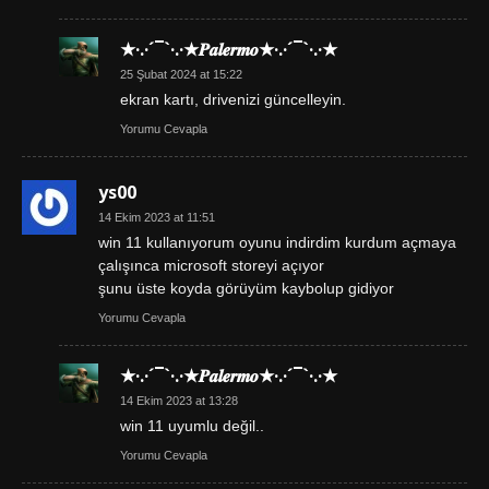
★·.·´¯`·.·★𝑷𝒂𝒍𝒆𝒓𝒎𝒐★·.·´¯`·.·★
25 Şubat 2024 at 15:22
ekran kartı, drivenizi güncelleyin.
Yorumu Cevapla
ys00
14 Ekim 2023 at 11:51
win 11 kullanıyorum oyunu indirdim kurdum açmaya
çalışınca microsoft storeyi açıyor
şunu üste koyda görüyüm kaybolup gidiyor
Yorumu Cevapla
★·.·´¯`·.·★𝑷𝒂𝒍𝒆𝒓𝒎𝒐★·.·´¯`·.·★
14 Ekim 2023 at 13:28
win 11 uyumlu değil..
Yorumu Cevapla