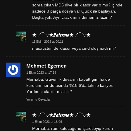
sonra çıkan MD5 diye bir klasör var o mu? içinde
sadece 3 parça dosya var Quick ile başlayan.
Başka yok. Ayrı crack mi indirmemiz lazım?
★·.·´¯`·.·★𝑷𝒂𝒍𝒆𝒓𝒎𝒐★·.·´¯`·.·★
11 Ekim 2023 at 00:11
masaüstün de klasör veya cmd oluşmadı mı?
Mehmet Egemen
1 Ekim 2023 at 17:18
Merhaba. Güvenlik duvarını kapattığım halde
kurulum her defasında %18,6’da takılıp kalıyor.
Yardımcı olabilir misiniz?
Yorumu Cevapla
★·.·´¯`·.·★𝑷𝒂𝒍𝒆𝒓𝒎𝒐★·.·´¯`·.·★
1 Ekim 2023 at 18:06
Merhaba. ram kutucuğunu işaretleyip kurun