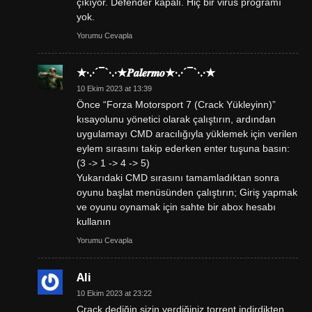
çıkıyor. Defender kapalı. Hiç bir virüs programı
yok.
Yorumu Cevapla
★·.·´¯`·.·★𝑷𝒂𝒍𝒆𝒓𝒎𝒐★·.·´¯`·.·★
10 Ekim 2023 at 13:39
Önce “Forza Motorsport 7 (Crack Yükleyinn)”
kısayolunu yönetici olarak çalıştırın, ardından
uygulamayı CMD aracılığıyla yüklemek için verilen
eylem sırasını takip ederken enter tuşuna basın:
(3 -> 1 -> 4 -> 5)
Yukarıdaki CMD sırasını tamamladıktan sonra
oyunu başlat menüsünden çalıştırın; Giriş yapmak
ve oyunu oynamak için sahte bir abox hesabı
kullanın
Yorumu Cevapla
Ali
10 Ekim 2023 at 23:22
Crack dediğin sizin verdiğiniz torrent indirdikten