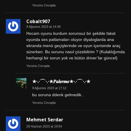
Yorumu Cevapla
Cobalt907
9 Ağustos 2023 at 14:49
Hocam oyunu kurdum sorunsuz bir şekilde fakat
oyunda ses patlamaları oluyor diyaloglarda ana
ekranda menü geçişlerinde ve oyun içerisinde araç
sürerken. Bu sorunu nasıl çözebilirim ? (Kulaklığımda
herhangi bir sorun yok ve bütün driver’lar güncel)
Yorumu Cevapla
★·.·´¯`·.·★𝑷𝒂𝒍𝒆𝒓𝒎𝒐★·.·´¯`·.·★
9 Ağustos 2023 at 17:12
bu soruna ddenk gelmedik..
Yorumu Cevapla
Mehmet Serdar
29 Haziran 2023 at 19:54