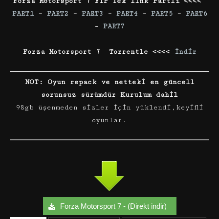
Forza Motorsport 7 FTP Tek link Partlı <<<<
PART1
–
PART2
–
PART3
–
PART4
–
PART5
–
PART6
–
PART7
Forza Motorsport 7 Torrentle <<<<
İndir
NOT: Oyun repack ve netteki en güncell
sorunsuz sürümdür Kurulum dahil
98gb üşenmeden sizler için yüklendi,keyifli
oyunlar.
Forza Motorsport 7 - (Direkt indir)