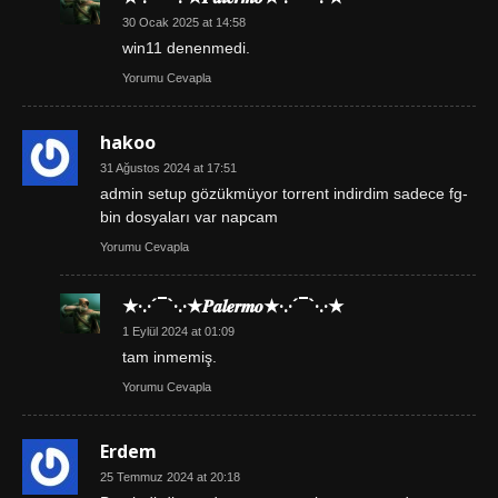
30 Ocak 2025 at 14:58
win11 denenmedi.
Yorumu Cevapla
hakoo
31 Ağustos 2024 at 17:51
admin setup gözükmüyor torrent indirdim sadece fg-
bin dosyaları var napcam
Yorumu Cevapla
★·.·´¯`·.·★𝑷𝒂𝒍𝒆𝒓𝒎𝒐★·.·´¯`·.·★
1 Eylül 2024 at 01:09
tam inmemiş.
Yorumu Cevapla
Erdem
25 Temmuz 2024 at 20:18