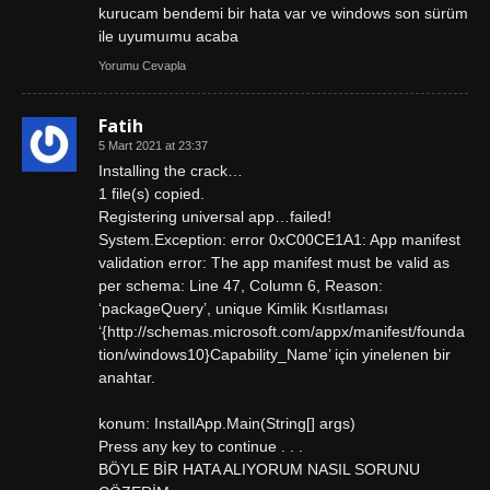
kurucam bendemi bir hata var ve windows son sürüm
ile uyumuımu acaba
Yorumu Cevapla
Fatih
5 Mart 2021 at 23:37
Installing the crack…
1 file(s) copied.
Registering universal app…failed!
System.Exception: error 0xC00CE1A1: App manifest
validation error: The app manifest must be valid as
per schema: Line 47, Column 6, Reason:
‘packageQuery’, unique Kimlik Kısıtlaması
‘{http://schemas.microsoft.com/appx/manifest/founda
tion/windows10}Capability_Name’ için yinelenen bir
anahtar.
konum: InstallApp.Main(String[] args)
Press any key to continue . . .
BÖYLE BİR HATA ALIYORUM NASIL SORUNU