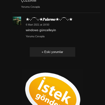
ÇÖZERİM
Yorumu Cevapla
★·.·´¯`·.·★𝑷𝒂𝒍𝒆𝒓𝒎𝒐★·.·´¯`·.·★
6 Mart 2021 at 18:50
windows güncelleyin
Yorumu Cevapla
« Eski yorumlar