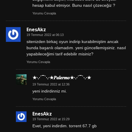
hesap kabul etmiyor. Bunu nasıl çözeceğiz ?
Yorumu Cevapla
EnesAkz
19 Temmuz 2022 at 06:13
sitenizden birkaç oyun indirip kurabilmiştim ancak
bunda başarılı olamadım. yeni güncellemişsiniz. nasıl
yapabileceğimi tarif edebilir misiniz?
Yorumu Cevapla
★·.·´¯`·.·★𝑷𝒂𝒍𝒆𝒓𝒎𝒐★·.·´¯`·.·★
19 Temmuz 2022 at 12:36
yeni indirdinniz mi.
Yorumu Cevapla
EnesAkz
19 Temmuz 2022 at 15:29
Evet, yeni indirdim. torrent 67.7 gb