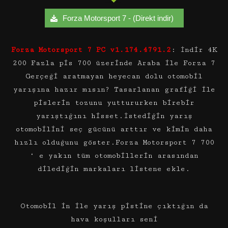
Forza Motorsport 7 - (Direkt indir)
Forza Motorsport 7 PC v1.174.4791.2
: İndir 4K
200 Fazla pis 700 üzerinde Araba ile Forza 7
Gerçeği aratmayan heyecan dolu otomobil
yarışına hazır mısın? Tasarlanan grafiği ile
pislerin tozunu yuttururken birebir
yarıştığını hisset.İstediğin yarış
otomobilini seç gücünü arttır ve kimin daha
hızlı olduğunu göster.Forza Motorsport 7 700
‘ e yakın tüm otomobillerin arasından
dilediğin markaları listene ekle.
Otomobil in ile yarış pistine çıktığın da
hava koşulları seni