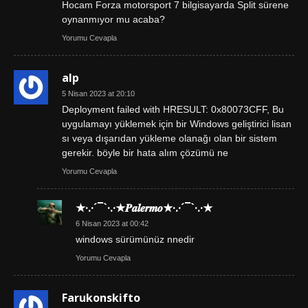
Hocam Forza motorsport 7 bilgisayarda Split sürene
oynanmıyor mu acaba?
Yorumu Cevapla
alp
5 Nisan 2023 at 20:10
Deployment failed with HRESULT: 0x80073CFF, Bu
uygulamayı yüklemek için bir Windows geliştirici lisan
sı veya dışarıdan yükleme olanağı olan bir sistem
gerekir. böyle bir hata alım çözümü ne
Yorumu Cevapla
★·.·´¯`·.·★𝑷𝒂𝒍𝒆𝒓𝒎𝒐★·.·´¯`·.·★
6 Nisan 2023 at 00:42
windows sürümünüz nnedir
Yorumu Cevapla
Farukonskifto