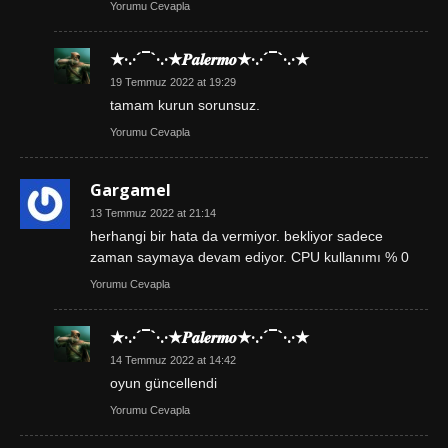
Yorumu Cevapla
★·.·´¯`·.·★𝑷𝒂𝒍𝒆𝒓𝒎𝒐★·.·´¯`·.·★
19 Temmuz 2022 at 19:29
tamam kurun sorunsuz.
Yorumu Cevapla
Gargamel
13 Temmuz 2022 at 21:14
herhangi bir hata da vermiyor. bekliyor sadece
zaman saymaya devam ediyor. CPU kullanımı % 0
Yorumu Cevapla
★·.·´¯`·.·★𝑷𝒂𝒍𝒆𝒓𝒎𝒐★·.·´¯`·.·★
14 Temmuz 2022 at 14:42
oyun güncellendi
Yorumu Cevapla