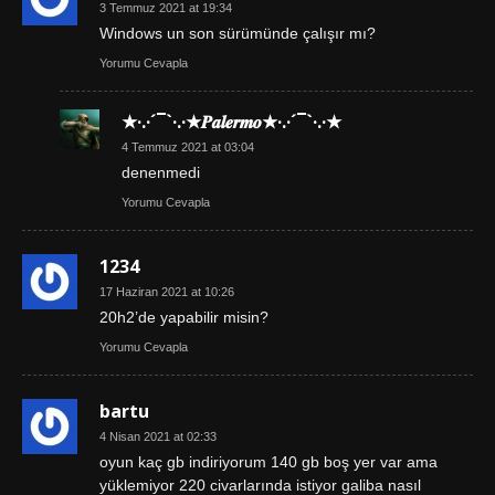
3 Temmuz 2021 at 19:34
Windows un son sürümünde çalışır mı?
Yorumu Cevapla
★·.·´¯`·.·★𝑷𝒂𝒍𝒆𝒓𝒎𝒐★·.·´¯`·.·★
4 Temmuz 2021 at 03:04
denenmedi
Yorumu Cevapla
1234
17 Haziran 2021 at 10:26
20h2’de yapabilir misin?
Yorumu Cevapla
bartu
4 Nisan 2021 at 02:33
oyun kaç gb indiriyorum 140 gb boş yer var ama
yüklemiyor 220 civarlarında istiyor galiba nasıl