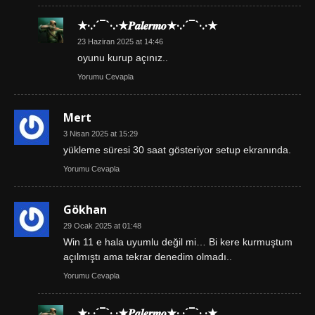
★·.·´¯`·.·★𝑷𝒂𝒍𝒆𝒓𝒎𝒐★·.·´¯`·.·★
23 Haziran 2025 at 14:46
oyunu kurup açınız..
Yorumu Cevapla
Mert
3 Nisan 2025 at 15:29
yükleme süresi 30 saat gösteriyor setup ekranında.
Yorumu Cevapla
Gökhan
29 Ocak 2025 at 01:48
Win 11 e hala uyumlu değil mi… Bi kere kurmuştum
açılmıştı ama tekrar denedim olmadı..
Yorumu Cevapla
★·.·´¯`·.·★𝑷𝒂𝒍𝒆𝒓𝒎𝒐★·.·´¯`·.·★