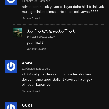
14 Kasım 2021 at 02:12
admin torrent cok yavas calisiyor daha hizli bi link yok
mu diger linkler olmus turbobit de cok yavas ????
Yorumu Cevapla
★·.·´¯`·.·★𝑷𝒂𝒍𝒆𝒓𝒎𝒐★·.·´¯`·.·★
14 Kasım 2021 at 13:29
şuan hızlı?
Yorumu Cevapla
emre
11 Ağustos 2021 at 05:07
v1904 çalıştırabilen varmı not defteri ile olanı
denedim ama appinstaller tıklayınca hiçbirşey
olmadan kapanıyor
Yorumu Cevapla
GURT