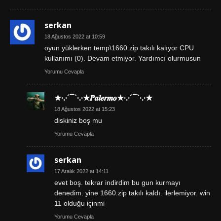
serkan
18 Ağustos 2022 at 10:59
oyun yüklerken temp\1660.zip takılı kalıyor CPU
kullanımı (0). Devam etmiyor. Yardımcı olurmusun
Yorumu Cevapla
★·.·´¯`·.·★𝑷𝒂𝒍𝒆𝒓𝒎𝒐★·.·´¯`·.·★
18 Ağustos 2022 at 15:23
diskiniz boş mu
Yorumu Cevapla
serkan
17 Aralık 2022 at 14:11
evet boş. tekrar indirdim bu gun kurmayı
denedim. yine 1660.zip takılı kaldı. ilerlemiyor. win
11 olduğu içinmi
Yorumu Cevapla