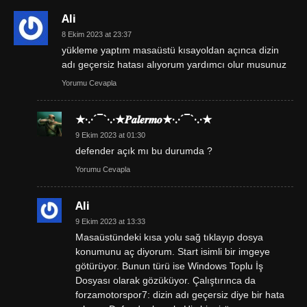
Ali
8 Ekim 2023 at 23:37
yükleme yaptım masaüstü kısayoldan açınca dizin
adı geçersiz hatası alıyorum yardımcı olur musunuz
Yorumu Cevapla
★·.·´¯`·.·★𝑷𝒂𝒍𝒆𝒓𝒎𝒐★·.·´¯`·.·★
9 Ekim 2023 at 01:30
defender açık mı bu durumda ?
Yorumu Cevapla
Ali
9 Ekim 2023 at 13:33
Masaüstündeki kısa yolu sağ tıklayıp dosya
konumunu aç diyorum. Start isimli bir imgeye
götürüyor. Bunun türü ise Windows Toplu İş
Dosyası olarak gözüküyor. Çalıştırınca da
forzamotorspor7: dizin adı geçersiz diye bir hata