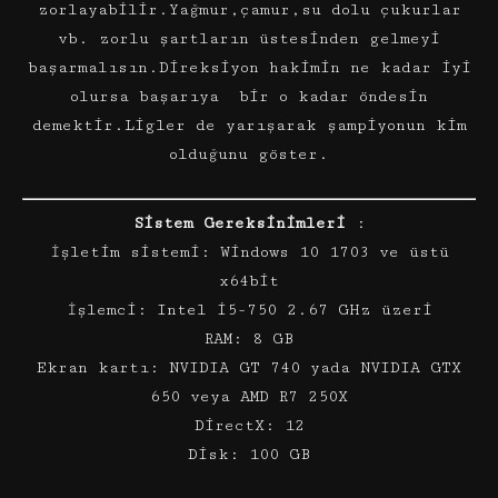
zorlayabilir.Yağmur,çamur,su dolu çukurlar
vb. zorlu şartların üstesinden gelmeyi
başarmalısın.Direksiyon hakimin ne kadar iyi
olursa başarıya bir o kadar öndesin
demektir.Ligler de yarışarak şampiyonun kim
olduğunu göster.
Sistem Gereksinimleri
:
İşletim sistemi: Windows 10 1703 ve üstü
x64bit
İşlemci: Intel i5-750 2.67 GHz üzeri
RAM: 8 GB
Ekran kartı: NVIDIA GT 740 yada NVIDIA GTX
650 veya AMD R7 250X
DirectX: 12
Disk: 100 GB