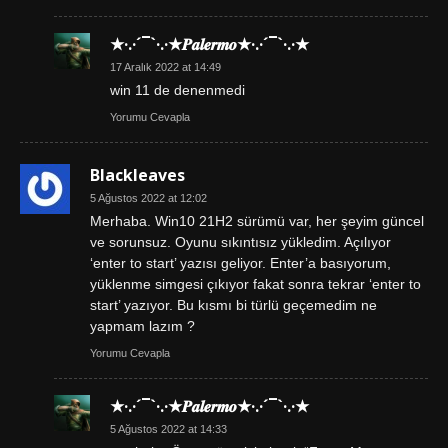
★·.·´¯`·.·★𝑷𝒂𝒍𝒆𝒓𝒎𝒐★·.·´¯`·.·★
17 Aralık 2022 at 14:49
win 11 de denenmedi
Yorumu Cevapla
Blackleaves
5 Ağustos 2022 at 12:02
Merhaba. Win10 21H2 sürümü var, her şeyim güncel
ve sorunsuz. Oyunu sıkıntısız yükledim. Açılıyor
‘enter to start’ yazısı geliyor. Enter’a basıyorum,
yüklenme simgesi çıkıyor fakat sonra tekrar ‘enter to
start’ yazıyor. Bu kısmı bi türlü geçemedim ne
yapmam lazım ?
Yorumu Cevapla
★·.·´¯`·.·★𝑷𝒂𝒍𝒆𝒓𝒎𝒐★·.·´¯`·.·★
5 Ağustos 2022 at 14:33