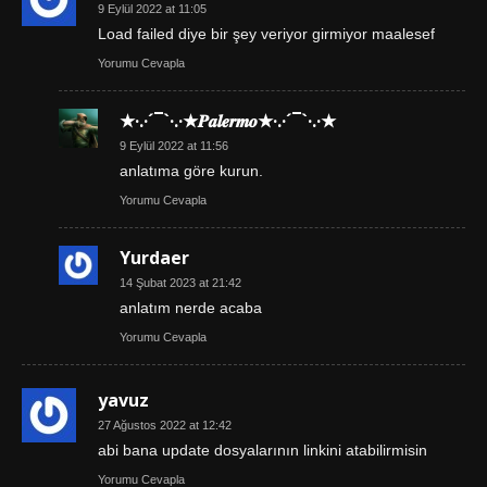
9 Eylül 2022 at 11:05
Load failed diye bir şey veriyor girmiyor maalesef
Yorumu Cevapla
★·.·´¯`·.·★𝑷𝒂𝒍𝒆𝒓𝒎𝒐★·.·´¯`·.·★
9 Eylül 2022 at 11:56
anlatıma göre kurun.
Yorumu Cevapla
Yurdaer
14 Şubat 2023 at 21:42
anlatım nerde acaba
Yorumu Cevapla
yavuz
27 Ağustos 2022 at 12:42
abi bana update dosyalarının linkini atabilirmisin
Yorumu Cevapla