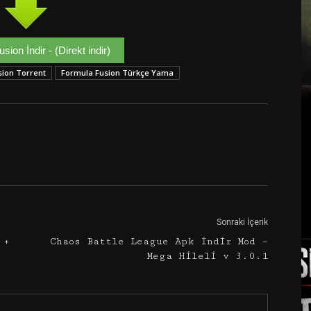
ion İndir - (Direkt indir)
sion Torrent
Formula Fusion Türkçe Yama
Google+
Email
Sonraki İçerik
 +
Chaos Battle League Apk İndir Mod –
Mega Hileli v 3.0.1