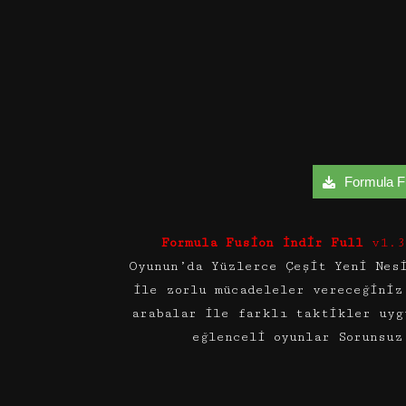
Formula Fus
Formula Fusion İndir Full
v1.3
Oyunun’da Yüzlerce Çeşit Yeni Nes
ile zorlu mücadeleler vereceğiniz
arabalar ile farklı taktikler uyg
eğlenceli oyunlar Sorunsuz