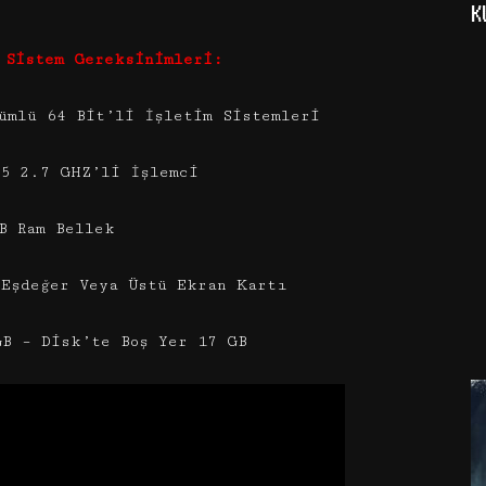
K
 Sistem Gereksinimleri:
ümlü 64 Bit’li İşletim Sistemleri
İ5 2.7 GHZ’li İşlemci
B Ram Bellek
 Eşdeğer Veya Üstü Ekran Kartı
GB – Disk’te Boş Yer 17 GB