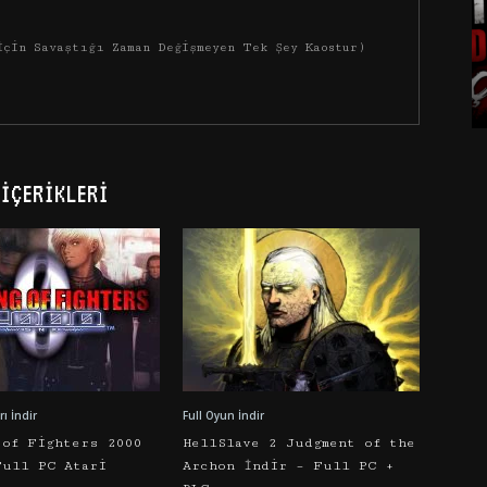
İçin Savaştığı Zaman Değişmeyen Tek Şey Kaostur)
İÇERIKLERI
ı İndir
Full Oyun İndir
 of Fighters 2000
HellSlave 2 Judgment of the
Full PC Atari
Archon İndir – Full PC +