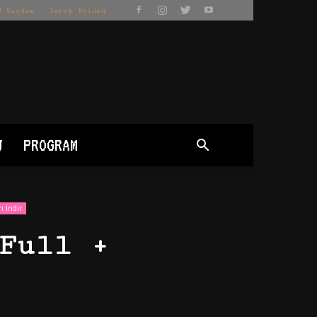
Yardım – İstek Bölümü
J
PROGRAM
ı İndir
Full +