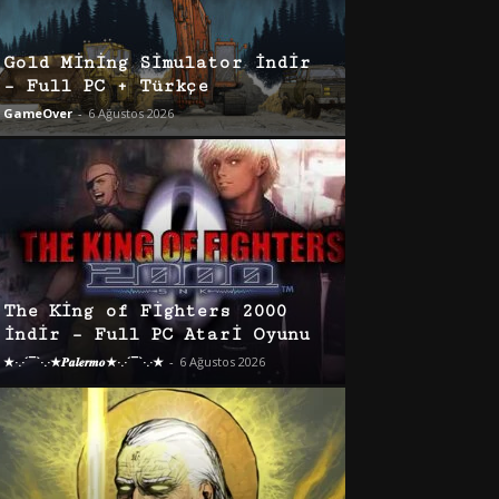
Gold Mining Simulator İndir
– Full PC + Türkçe
GameOver
-
6 Ağustos 2026
The King of Fighters 2000
İndir – Full PC Atari Oyunu
★·.·´¯`·.·★𝑷𝒂𝒍𝒆𝒓𝒎𝒐★·.·´¯`·.·★
-
6 Ağustos 2026