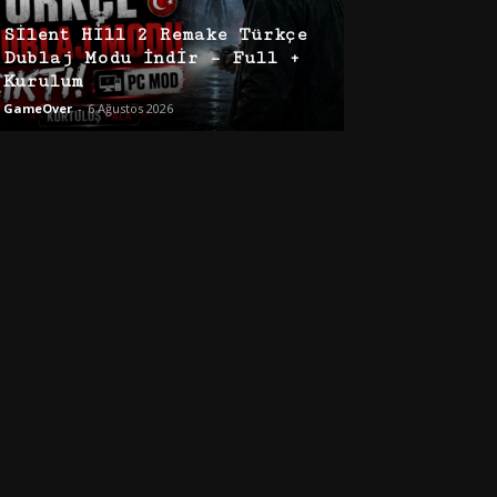
Silent Hill 2 Remake Türkçe
Dublaj Modu İndir – Full +
Kurulum
GameOver
-
6 Ağustos 2026