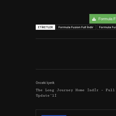
Formula Fus
ETIKETLER
Formula Fusion Full İndir
Formula Fu
Facebook
Twitter
Önceki İçerik
The Long Journey Home İndir – Full
Update’li