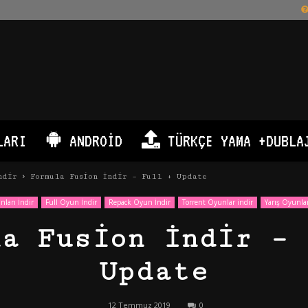
LARI
ANDROID
TÜRKÇE YAMA +DUBLA
ndir
Formula Fusion İndir – Full + Update
ları İndir
Full Oyun İndir
Repack Oyun İndir
Torrent Oyunlar indir
Yarış Oyunlar
la Fusion İndir – 
Update
12 Temmuz 2019
0