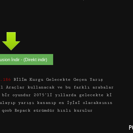
ion İndir - (Direkt indir)
.186
Bilim Kurgu Gelecekte Geçen Yarış
il Araçlar kullanacak ve bu farklı arabalar
 bir oyundur 2075’li yıllarda gelecekte ki
ulayıp yarışı kazanıp en iyisi olacaksınız
 qoob Repack sürümdür hızlı kurulur
P