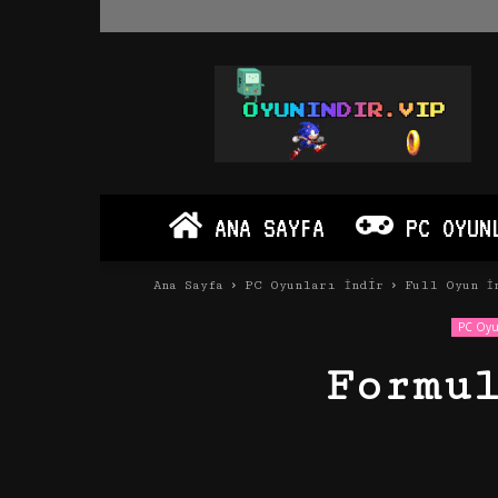
Oyun
İndir
Vip
–
Program
İndir
Full
ANA SAYFA
PC OYUN
PC
Ve
Android
Ana Sayfa
PC Oyunları İndir
Full Oyun İ
Apk
PC Oyun
Formu