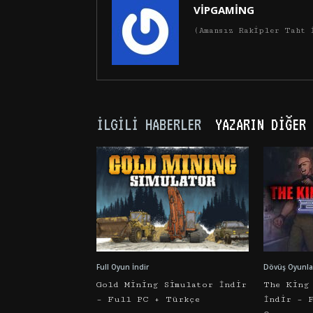
VİPGAMİNG
(Amansız Rakipler Taht 
İLGILI HABERLER
YAZARIN DIĞER 
Full Oyun İndir
Dövüş Oyunlar
Gold Mining Simulator İndir
The King
– Full PC + Türkçe
İndir – 