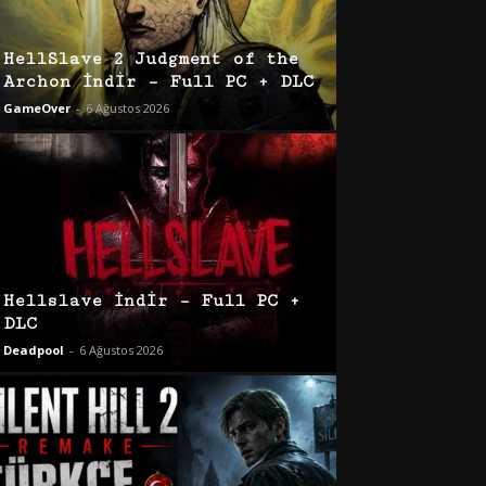
HellSlave 2 Judgment of the
Archon İndir – Full PC + DLC
GameOver
-
6 Ağustos 2026
Hellslave İndir – Full PC +
DLC
Deadpool
-
6 Ağustos 2026