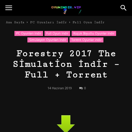
Ana Sayfa
PC Oyunları İndir
Full Oyun İndir
PC Oyunları İndir
Full Oyun İndir
Küçük Boyutlu Oyunlar İndir
Simülasyon Oyunları İndir
Torrent Oyunlar indir
Forestry 2017 The
Simulation İndir –
Full + Torrent
14 Haziran 2019
0