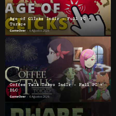
Age of Clicks İndir – Full PC +
Türkçe
GameOver
-
6 Ağustos 2026
Coffee Talk Tokyo İndir – Full PC +
DLC
GameOver
-
6 Ağustos 2026