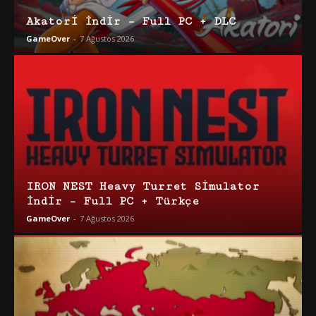
Akatori İndir – Full PC + DLC
GameOver
-
7 Ağustos 2026
IRON NEST Heavy Turret Simulator
İndir – Full PC + Türkçe
GameOver
-
7 Ağustos 2026