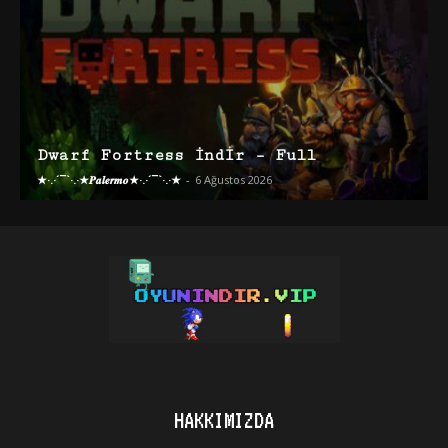
Dwarf Fortress İndir – Full
★·.·´¯`·.·★𝑷𝒂𝒍𝒆𝒓𝒎𝒐★·.·´¯`·.·★
-
6 Ağustos 2026
HAKKIMIZDA