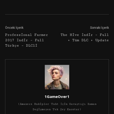
Facebook
Twitter
Google+
Önceki İçerik
Sonraki İçerik
Professional Farmer
The Hive İndir – Full
2017 İndir – Full
+ Tüm DLC + Update
Türkçe – DLCli
1GameOver1
(Amansız Rakipler Taht İçin Savaştığı Zaman
Değişmeyen Tek Şey Kaostur)