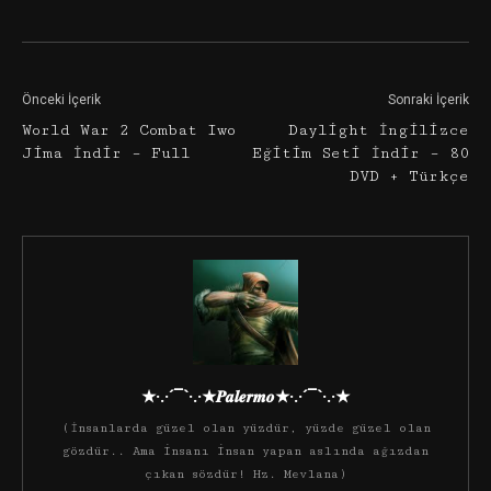
Önceki İçerik
Sonraki İçerik
World War 2 Combat Iwo
Daylight İngilizce
Jima İndir – Full
Eğitim Seti İndir – 80
DVD + Türkçe
★·.·´¯`·.·★𝑷𝒂𝒍𝒆𝒓𝒎𝒐★·.·´¯`·.·★
(İnsanlarda güzel olan yüzdür, yüzde güzel olan
gözdür.. Ama insanı insan yapan aslında ağızdan
çıkan sözdür! Hz. Mevlana)