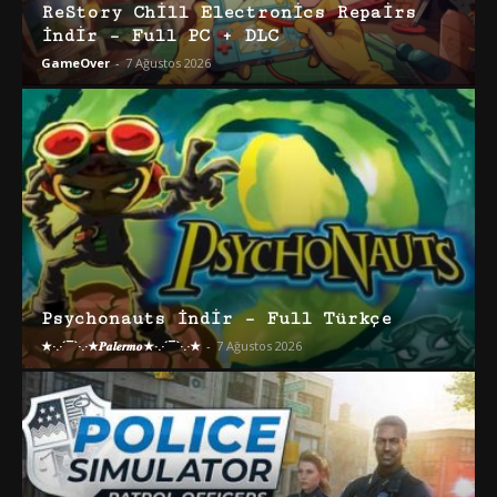
ReStory Chill Electronics Repairs
İndir – Full PC + DLC
GameOver
-
7 Ağustos 2026
Psychonauts İndir – Full Türkçe
★·.·´¯`·.·★𝑷𝒂𝒍𝒆𝒓𝒎𝒐★·.·´¯`·.·★
-
7 Ağustos 2026