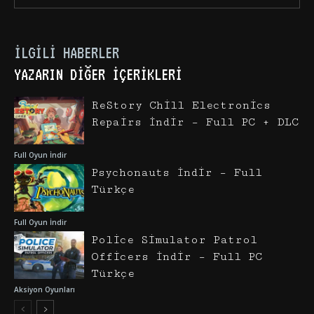
İLGILI HABERLER
YAZARIN DIĞER İÇERIKLERI
ReStory Chill Electronics
Repairs İndir – Full PC + DLC
Full Oyun İndir
Psychonauts İndir – Full
Türkçe
Full Oyun İndir
Police Simulator Patrol
Officers İndir – Full PC
Türkçe
Aksiyon Oyunları