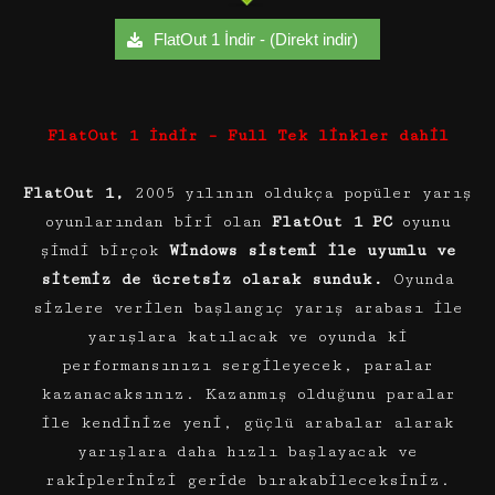
FlatOut 1 İndir - (Direkt indir)
FlatOut 1 İndir – Full Tek linkler dahil
FlatOut 1,
2005 yılının oldukça popüler yarış
oyunlarından biri olan
FlatOut 1 PC
oyunu
şimdi birçok
Windows sistemi ile uyumlu ve
sitemiz de ücretsiz olarak sunduk.
Oyunda
sizlere verilen başlangıç yarış arabası ile
yarışlara katılacak ve oyunda ki
performansınızı sergileyecek, paralar
kazanacaksınız. Kazanmış olduğunu paralar
ile kendinize yeni, güçlü arabalar alarak
yarışlara daha hızlı başlayacak ve
rakiplerinizi geride bırakabileceksiniz.